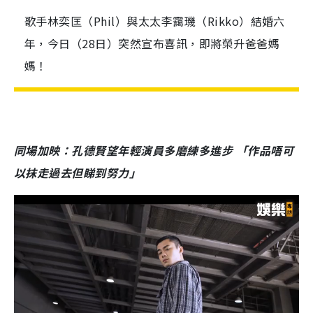
歌手林奕匡（Phil）與太太李靄璣（Rikko）結婚六
年，今日（28日）突然宣布喜訊，即將榮升爸爸媽
媽！
同場加映：孔德賢望年輕演員多磨練多進步 「作品唔可
以抹走過去但睇到努力」