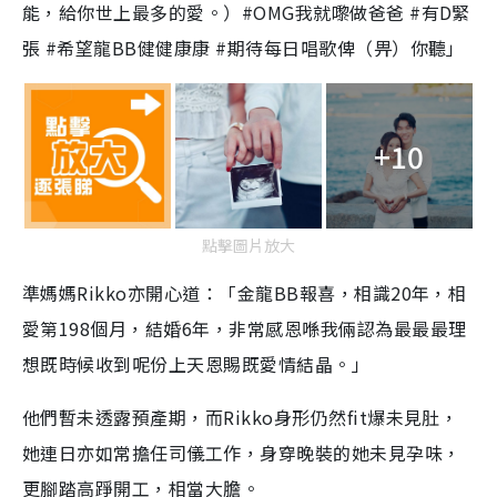
能，給你世上最多的愛。）#OMG我就嚟做爸爸 #有D緊
張 #希望龍BB健健康康 #期待每日唱歌俾（畀）你聽」
+10
點擊圖片放大
準媽媽Rikko亦開心道：「金龍BB報喜，相識20年，相
愛第198個月，結婚6年，非常感恩喺我倆認為最最最理
想既時候收到呢份上天恩賜既愛情結晶。」
他們暫未透露預產期，而Rikko身形仍然fit爆未見肚，
她連日亦如常擔任司儀工作，身穿晚裝的她未見孕味，
更腳踏高踭開工，相當大膽。