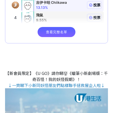
【新會員限定】《U GO》請你睇👹《蠟筆小新劇場版：千
奇百怪！我的妖怪假期》！
↓一齊睇下小新同妖怪朋友們點樣聯手拯救屋企人啦↓