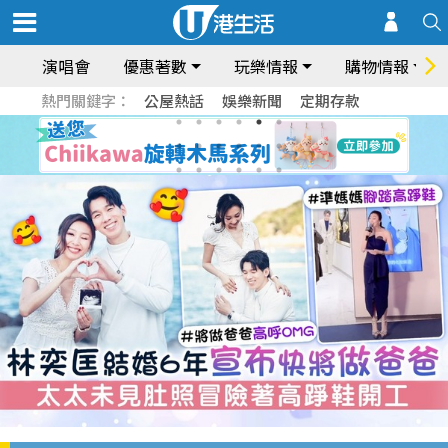
演唱會
優惠著數
玩樂情報
購物情報
熱門關鍵字：
公屋熱話
娛樂新聞
定期存款