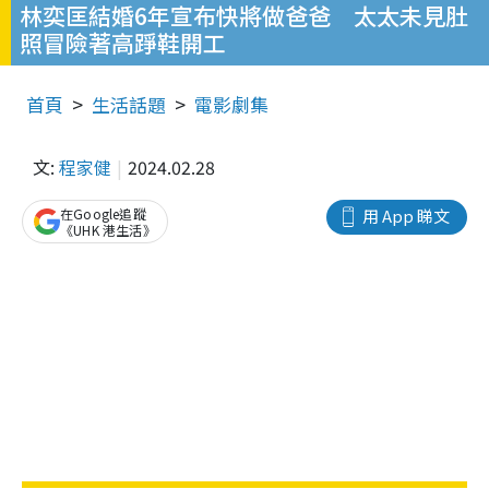
林奕匡結婚6年宣布快將做爸爸 太太未見肚
照冒險著高踭鞋開工
首頁
生活話題
電影劇集
文:
程家健
2024.02.28
在Google追蹤
用 App 睇文
《UHK 港生活》