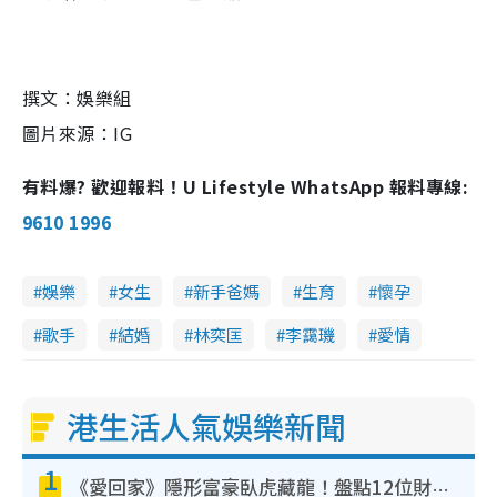
撰文：娛樂組
圖片來源：IG
有料爆? 歡迎報料！U Lifestyle WhatsApp 報料專線:
9610 1996
娛樂
女生
新手爸媽
生育
懷孕
歌手
結婚
林奕匡
李靄璣
愛情
港生活人氣娛樂新聞
1
《愛回家》隱形富豪臥虎藏龍！盤點12位財氣逼人的有錢藝人：呢位靚女3億身家唔憂做