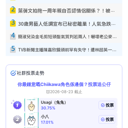
2
葉蒨文拍拖一周年親自否認情侶關係？！被質疑感情造假竟稱GM「普通同事」
3
30歲男藝人低調宣布已秘密離巢！人氣急跌變失蹤人口︰「這幾年過得並不容易」
4
簡淑兒染金毛剪短頭髮氣質判若兩人！嚇壞老公麥大力都認唔出：「你做咩事？」
5
TVB新聞主播陳嘉欣鏡頭前罕有失守！遭林超英一句說話突襲嚇親當場大笑