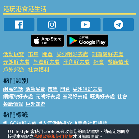
港玩港食港生活
活動展覽
市集
開倉
尖沙咀好去處
銅鑼灣好去處
元朗好去處
荃灣好去處
旺角好去處
社會
餐廳情報
戶外郊遊
社會福利
熱門類別
網民熱話
活動展覽
市集
開倉
尖沙咀好去處
銅鑼灣好去處
元朗好去處
荃灣好去處
旺角好去處
社會
餐廳情報
戶外郊遊
熱門標籤
#UGO搵好去處
#人氣活動推介
#美食社群熱話
#親子玩樂好去處
#ULifestyle應用程式
#限時搶
U Lifestyle 會使用Cookies來改善您的網站體驗，請確定您同意
接受本網站之
私隱政策和使用條款
才可繼續瀏覽。
#UJetso禮物放送
#ULifestyle商戶中心
#著數
#網絡熱話