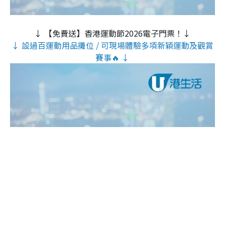
↓ 【免費送】香港運動節2026電子門票！↓
↓ 設過百運動用品攤位 / 可現場體驗多項新穎運動及觀賞
賽事🔥 ↓