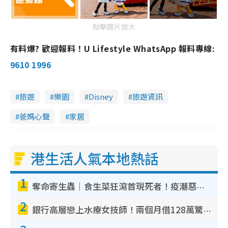
點擊圖片放大
有料爆? 歡迎報料！U Lifestyle WhatsApp 報料專線:
9610 1996
旅遊
樂園
Disney
旅遊資訊
爸媽心聲
家居
港生活人氣本地熱話
1
奪命寄生蟲｜食生菜狂瀉首現死者！疫潮惡化錄1.8萬宗病例 揭洗菜3大謬誤
2
銀行高層戀上水療女技師！兩個月借128萬驚覺「沉船」沉落火海 揭背後疑似邪教操控賣淫