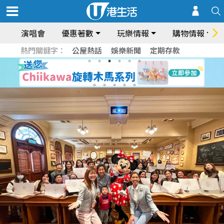
演唱會
優惠著數
玩樂情報
購物情報
熱門關鍵字：
公屋熱話
娛樂新聞
定期存款