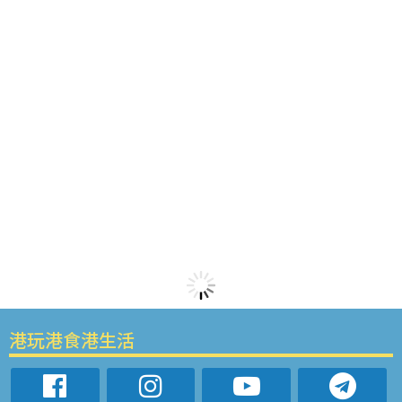
港玩港食港生活