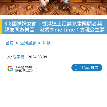
3.8國際婦女節｜香港迪士尼請兒童照顧者與
親友同遊樂園 港媽享me time：實現公主夢
首頁
生活話題
熱話
文:
程家健
2024.03.08
在Google追蹤
用 App 睇文
《UHK 港生活》