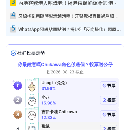
3
內地客歎港人唔識老！揭港鐵保鮮級冷氣 港人求放過：咪投訴
4
牙線棒亂用隨時越清越污糟！牙醫驚揭盲目過戶細菌恐致蛀牙：呢種先係日常真保養
5
WhatsApp預設貼圖點刪？揭1招「反向操作」還原簡潔介面 附3步實測教學