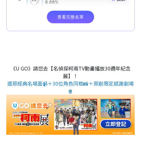
《U GO》請您去【名偵探柯南TV動畫播放30週年紀念
展】！
還原經典名場面📹＋30位角色同框📸＋原創限定感謝劇場
🍿