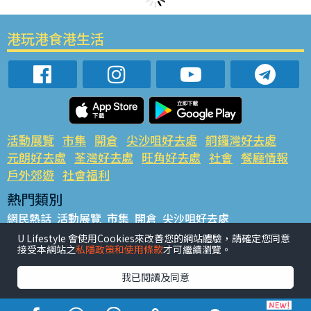
港玩港食港生活
活動展覽
市集
開倉
尖沙咀好去處
銅鑼灣好去處
元朗好去處
荃灣好去處
旺角好去處
社會
餐廳情報
戶外郊遊
社會福利
熱門類別
網民熱話
活動展覽
市集
開倉
尖沙咀好去處
銅鑼灣好去處
元朗好去處
荃灣好去處
旺角好去處
社會
U Lifestyle 會使用Cookies來改善您的網站體驗，請確定您同意
接受本網站之
私隱政策和使用條款
才可繼續瀏覽。
餐廳情報
戶外郊遊
熱門標籤
我已閱讀及同意
#UGO搵好去處
#人氣活動推介
#美食社群熱話