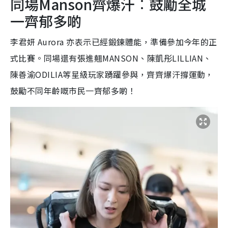
同場Manson齊爆汗︰鼓勵全城
一齊郁多啲
李君妍 Aurora 亦表示已經鍛鍊體能，準備參加今年的正
式比賽。
同場還有張進翹MANSON、陳凱彤LILLIAN、
陳善渝ODILIA等星級玩家踴躍參與，齊齊爆汗撐運動，
鼓勵不同年齡嘅市民一齊郁多啲！