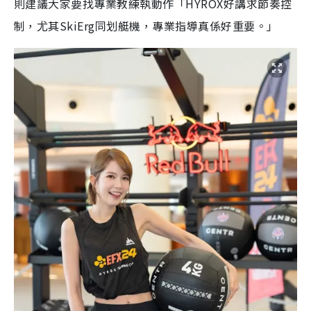
則建議大家要找專業教練執動作「HYROX好講求節奏控
制，尤其SkiErg同划艇機，專業指導真係好重要。」