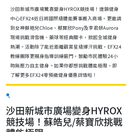
沙田新城市廣場驚喜變身HYROX競技場！連鎖健身
中心EFX24近日將國際級體能賽事搬入商場，更邀請
到女神蘇皓兒Chloe、蔡寶欣Pony及李君妍Aurora
現場挑戰滑雪機、藥球等經典關卡，掀起全城健身
熱潮。活動除了能近距離觀賞星級爆汗挑戰，EFX24
教練團隊更親身指導訓練竅門，鼓勵市民體驗24小
時無壓力自主健身。如果你都想挑戰體能極限，即
了解更多EFX24零預繳健身優惠詳情啦！
沙田新城市廣場變身HYROX
競技場！蘇皓兒/蔡寶欣挑戰