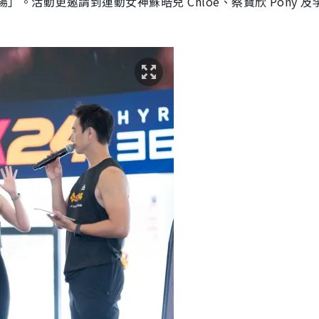
場」。活動更邀請到運動女神蘇皓兒 Chloe、蔡寶欣 Pony 及