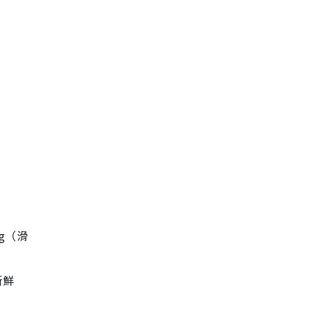
rg（滑
新鮮