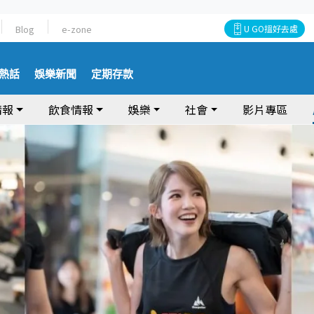
Blog
e-zone
U GO搵好去處
熱話
娛樂新聞
定期存款
情報
飲食情報
娛樂
社會
影片專區