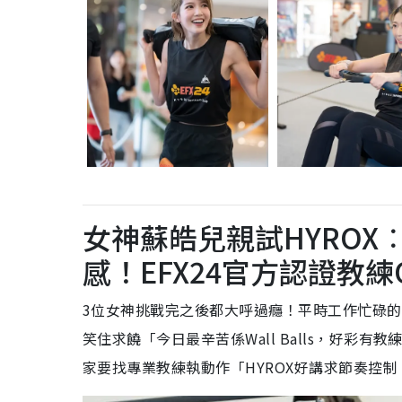
女神蘇皓兒親試HYROX︰W
感！EFX24官方認證教練
3位女神挑戰完之後都大呼過癮！平時工作忙碌的蘇皓
笑住求饒「今日最辛苦係Wall Balls，好彩有
家要找專業教練執動作「HYROX好講求節奏控制