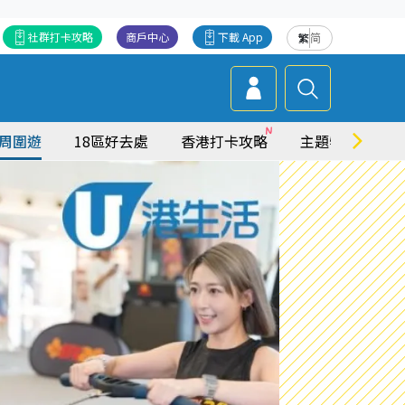
社群打卡攻略
商戶中心
下載 App
繁
简
周圍遊
18區好去處
香港打卡攻略
主題特集