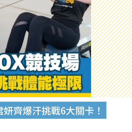
李君妍齊爆汗挑戰6大關卡！