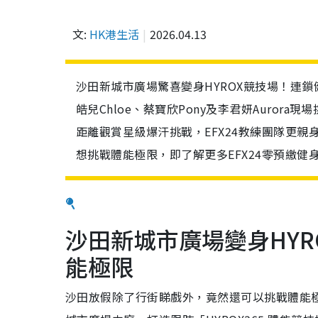
文:
HK港生活
2026.04.13
沙田新城市廣場驚喜變身HYROX競技場！連鎖
皓兒Chloe、蔡寶欣Pony及李君妍Auro
距離觀賞星級爆汗挑戰，EFX24教練團隊更
想挑戰體能極限，即了解更多EFX24零預繳健
沙田新城市廣場變身HYR
能極限
沙田放假除了行街睇戲外，竟然還可以挑戰體能極限