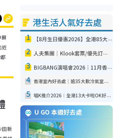
港生活人氣好去處
1
神蘇
【8月生日優惠2026】全港85大食買玩著數攻略 自助餐/火鍋放題同行免費＋誠品/DONKI送現金券
能近
2
人夫集團｜Klook套票/優先訂票/公開發售搶飛攻略！附票價.購票連結.場地座位表
你都
3
BIGBANG演唱會2026｜11月香港啟德開3場！實名制VIP申請、優先購票攻略
4
香港室內好去處｜逾35大歎冷氣室內好去處推介 室內活動免費避雨無懼落雨
5
唱K推介2026︱全港13大卡啦OK好去處！最平$36起 日文K都有！(附地址+收費詳情)
體
U GO 本週好去處
沙田新