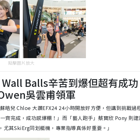
點擊圖片放大
all Balls辛苦到爆但超有成功
Owen吳雲甫領軍
兒 Chloe 大讚EFX24 24小時開放好方便，但講到挑戰過
教練一齊完成，成功感爆棚！」而「藝人跑手」蔡寶欣 Pony 則
，尤其SkiErg同划艇機，專業指導真係好重要。」