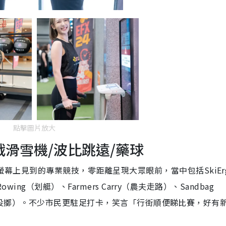
點擊圖片放大
挑戰滑雪機/波比跳遠/藥球
螢幕上見到的專業競技，零距離呈現大眾眼前
，當中包括SkiE
owing（划艇）、Farmers Carry（農夫走路）、Sandbag
球投擲）。
不少市民更駐足打卡，笑言「行街順便睇比賽，好有