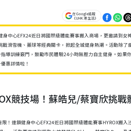
在Google追蹤
《UHK 港生活》
健身中心EFX24近日將國際級體能賽事搬入商場，更邀請到女
ra現場挑戰滑雪機、藥球等經典關卡，掀起全城健身熱潮。活動除了
親身指導訓練竅門，鼓勵市民體驗24小時無壓力自主健身。如果
身優惠詳情啦！
OX競技場！蘇皓兒/蔡寶欣挑戰
！連鎖健身中心EFX24近日將國際級體能賽事HYROX搬入