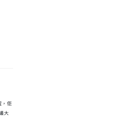
程，佢
建議大