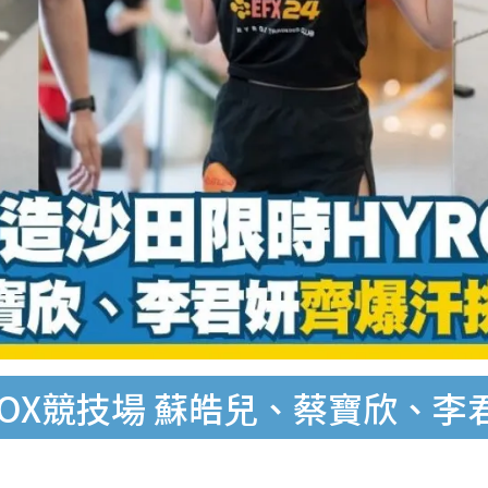
YROX競技場 蘇皓兒、蔡寶欣、