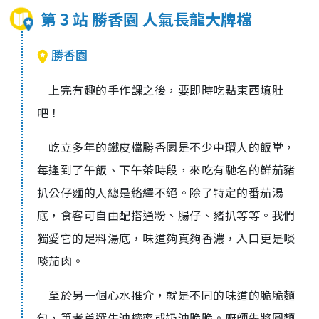
第 3 站 勝香園 人氣長龍大牌檔
勝香園
上完有趣的手作課之後，要即時吃點東西填肚
吧！
屹立多年的鐵皮檔勝香園是不少中環人的飯堂，
每逢到了午飯、下午茶時段，來吃有馳名的鮮茄豬
扒公仔麵的人總是絡繹不絕。除了特定的番茄湯
底，食客可自由配搭通粉、腸仔、豬扒等等。我們
獨愛它的足料湯底，味道夠真夠香濃，入口更是啖
啖茄肉。
至於另一個心水推介，就是不同的味道的脆脆麵
包，筆者首選牛油檸蜜或奶油脆脆。廚師先將圓麵