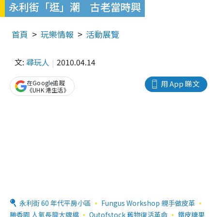
永利街「逛」潮 古老當時興
首頁
玩樂情報
活動展覽
文:
尋玩人
2010.04.14
在Google追蹤
用 App 睇文
《UHK 港生活》
永利街 60 年代平房小區
Fungus Workshop 親手做皮革
勝香園 人氣長龍大牌檔
Outofstock 舊物復活革命
鐵皮糖果