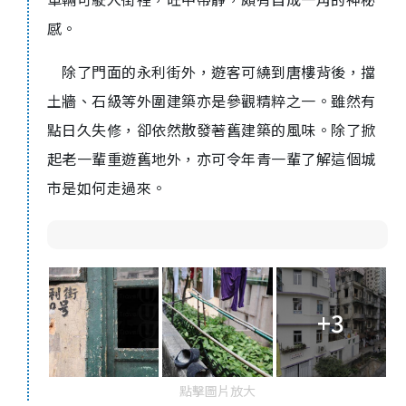
感。
除了門面的永利街外，遊客可繞到唐樓背後，擋
土牆、石級等外圍建築亦是參觀精粹之一。雖然有
點日久失修，卻依然散發著舊建築的風味。除了掀
起老一輩重遊舊地外，亦可令年青一輩了解這個城
市是如何走過來。
+3
點擊圖片放大