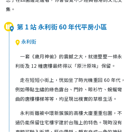
集。
第 1 站 永利街 60 年代平房小區
永利街
一套《歲月神偷》的震撼之大，就連整整一條永
利街及 12 幢唐樓最終得以「原汁原味」保留。
走在短短小街上，恍如坐了時光機重回 60 年代，
例如帶點生繡的綠色露台、門鈴、晾衫竹、蜿蜒彎
曲的唐樓樓梯等等，均呈現出樸實的草根生活。
永利街雖被中環新簇簇的高樓大廈重重包圍，不
過仍能保留住宅樓宇建於台階上的特色。現時沒有
車輛可駛入街裡，旺中帶靜，頗有自成一角的神秘