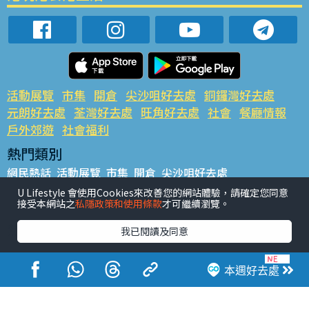
活動展覽
市集
開倉
尖沙咀好去處
銅鑼灣好去處
元朗好去處
荃灣好去處
旺角好去處
社會
餐廳情報
戶外郊遊
社會福利
熱門類別
網民熱話
活動展覽
市集
開倉
尖沙咀好去處
銅鑼灣好去處
元朗好去處
荃灣好去處
旺角好去處
社會
U Lifestyle 會使用Cookies來改善您的網站體驗，請確定您同意
接受本網站之
私隱政策和使用條款
才可繼續瀏覽。
餐廳情報
戶外郊遊
熱門標籤
我已閱讀及同意
#UGO搵好去處
#人氣活動推介
#美食社群熱話
#親子玩樂好去處
#ULifestyle應用程式
#限時搶
本週好去處
#UJetso禮物放送
#ULifestyle商戶中心
#著數
#網絡熱話