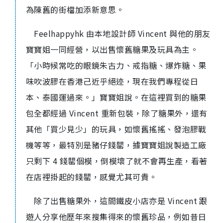
為陳舊的街檔加添新意思。
Feelhappyhk 由本地設計師 Vincent 與他的朋友
寶寶姐一同經營，以出售懷舊糖果及玩具為主。
「小時候常吃的眼鏡朱古力、戒指糖、爆炸糖、果
味吹波膠在香港己近乎絕迹，現在我們專程從日
本、泰國運過來。」寶寶姐說。在這裡買到的糖果
包全都經過 Vincent 重新包裝，除了糖果外，還有
其他「買少見少」的玩具，如懷舊搖搖、發泡膠戰
機等等，最特別是豬仔錢罌，據寶寶姐說製造工廠
只剩下 4 錢罌個模，倒模壞了就不會再生產，看著
在店裡掛起的錢罌，感覺尤其可貴。
除了出售糖果外，這間鐵皮小店亦是 Vincent 跟
遊人分享他歷年來搜集得來的懷舊珍品，例如昔日