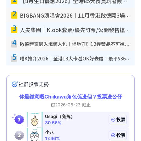
【8月生日優惠2026】全港85大食買玩著數攻略 自助餐/火鍋放題同行免費＋誠品/DONKI送現金券
2
BIGBANG演唱會2026｜11月香港啟德開3場！實名制VIP申請、優先購票攻略
3
人夫集團｜Klook套票/優先訂票/公開發售搶飛攻略！附票價.購票連結.場地座位表
4
啟德體育園入場懶人包︱場地守則12違禁品不可進場准帶細水樽但全場禁樽蓋！應援牌有限制！
5
唱K推介2026︱全港13大卡啦OK好去處！最平$36起 日文K都有！(附地址+收費詳情)