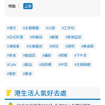
地點
上環
港式
主題餐廳
火鍋
工作坊
日式料理
快餐店
展覽
東南亞菜
演唱會
文娛藝術
烘焙
酒吧
美食節
零食
韓國菜
攝影
西餐
下午茶
Cafe
甜品
自助餐
中菜
主題樂園
電影
素食
港生活人氣好去處
1