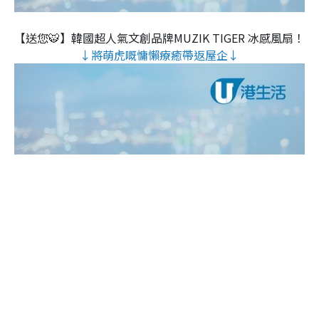
【送您🐯】韓國超人氣文創品牌MUZIK TIGER 冰感風扇！
↓將萌虎嘅慵懶療癒帶返屋企↓