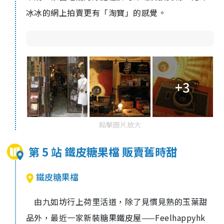
冰冰的網上拍賣更有「淘寶」的感覺。
+3
點擊圖片放大
第 5 站 鐵皮糖果檔 販賣舊時甜
鐵皮糖果檔
由九如坊行上荷里活道，除了見慣見熟的玉葉甜
品外，最近一家新裝糖果鐵皮屋——Feelhappyhk