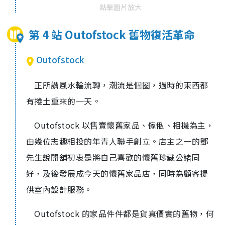
點擊圖片放大
第 4 站 Outofstock 舊物復活革命
Outofstock
正所謂風水輪流轉，潮流是個圈，過時的東西都
有捲土重來的一天。
Outofstock 以售賣懷舊家品、傢俬、相機為主，
由幾位志趣相投的年青人聯手創立。店主之一的鄧
先生說開舖初衷是將自己喜歡的懷舊珍藏公諸同
好，及後發展成今天的懷舊家品店，同時為顧客提
供室內設計服務。
Outofstock 的家品件件都是貨真價實的舊物，何