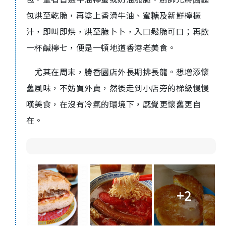
包烘至乾脆，再塗上香滑牛油、蜜糖及新鮮檸檬
汁，即叫即烘，烘至脆卜卜，入口鬆脆可口；再飲
一杯鹹檸七，便是一頓地道香港老美食。
尤其在周末，勝香園店外長期排長龍。想增添懷
舊風味，不妨買外賣，然後走到小店旁的梯級慢慢
嘆美食，在沒有冷氣的環境下，感覺更懷舊更自
在。
+2