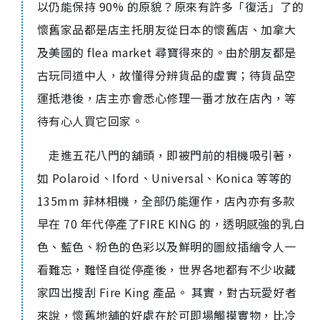
以仍能保持 90% 的原貌？原來有許多「復活」了的
懷舊家品都是店主托朋友從日本的懷舊店、加拿大
及美國的 flea market 尋寶得來的。由於朋友都是
古玩同道中人，故懂得分辨貨品的虛實；待貨品空
運抵港後，店主亦會悉心修理一番才放在店內，等
待有心人買它回家。
走進五花八門的舖頭，即被門前的相機吸引著，
如 Polaroid、Iford、Universal、Konica 等等的
135mm 菲林相機，全部仍能運作，店內亦有多款
早在 70 年代停產了FIRE KING 的，透明感強的乳白
色、藍色、粉色的色彩以及鮮明的圖紋插繪令人一
看難忘，難怪自從停產後，世界各地都有不少收藏
家四出搜刮 Fire King 產品。 其實，對古玩愛好者
來說，懷舊地舖的好處在於可即場觸摸實物，比冷