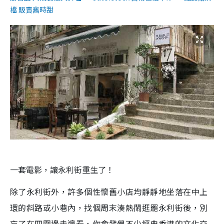
檔 販賣舊時甜
一套電影，讓永利街重生了！
除了永利街外，許多個性懷舊小店均靜靜地坐落在中上
環的斜路或小巷內，找個周末湊熱鬧逛罷永利街後，別
忘了在四圍邊走邊看，你會發覺不少經典香港的文化交