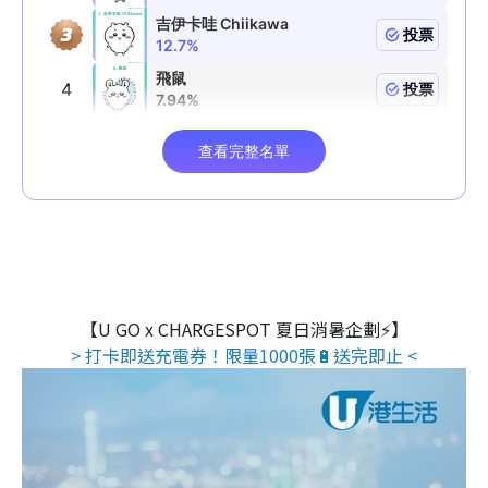
【U GO x CHARGESPOT 夏日消暑企劃⚡】
> 打卡即送充電券！限量1000張🔋送完即止 <