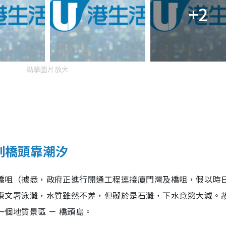
+2
點擊圖片放大
人到橋頭靠潮汐
橋咀（據悉，政府正進行開通工程連接廈門灣及橋咀，假以時
康文署泳灘，水質雖然不差，但礙於是石灘，下水意慾大減。
個地質景區 － 橋頭島。