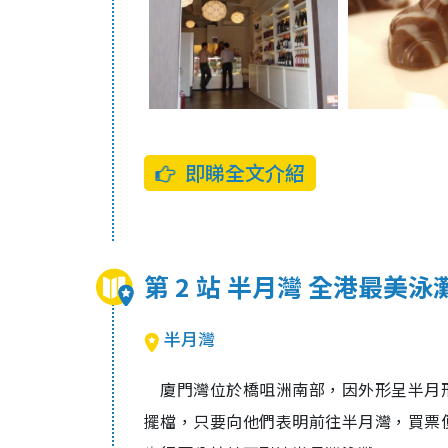
即睇全文介紹
第 2 站 半月灣 全港最美泳
半月灣
廈門灣位於橋咀洲南部，因外形呈半月
擺檔，只要向他們表明前往半月灣，買票便可