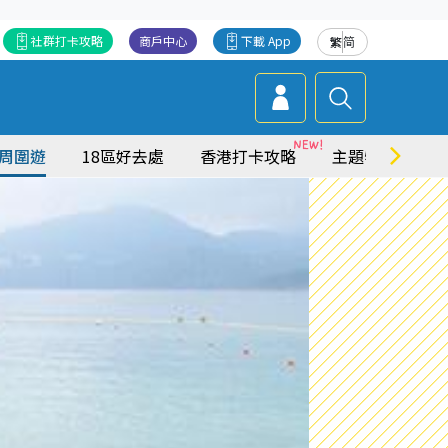
社群打卡攻略
商戶中心
下載 App
繁
简
周圍遊
18區好去處
香港打卡攻略
主題特集