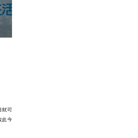
日就可
故此今