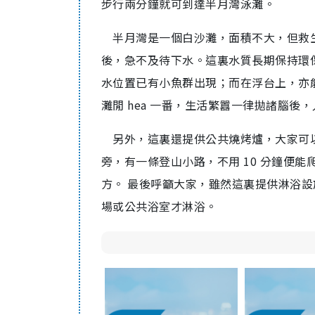
步行兩分鐘就可到達半月灣泳灘。
半月灣是一個白沙灘，面積不大，但救
後，急不及待下水。這裏水質長期保持環
水位置已有小魚群出現；而在浮台上，亦
灘閒 hea 一番，生活繁囂一律拋諸腦後
另外，這裏還提供公共燒烤爐，大家可以
旁，有一條登山小路，不用 10 分鐘便
方。 最後呼籲大家，雖然這裏提供淋浴
場或公共浴室才淋浴。