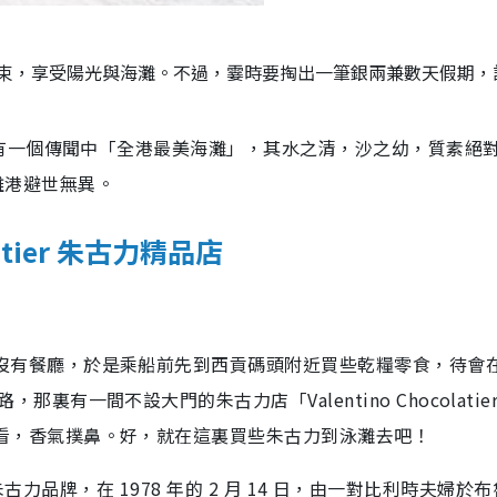
束，享受陽光與海灘。不過，霎時要掏出一筆銀兩兼數天假期，
有一個傳聞中「全港最美海灘」，其水之清，沙之幼，質素絕
與離港避世無異。
olatier 朱古力精品店
沒有餐廳，於是乘船前先到西貢碼頭附近買些乾糧零食，待會
裏有一間不設大門的朱古力店「Valentino Chocolatie
看，香氣撲鼻。好，就在這裏買些朱古力到泳灘去吧！
個比利時朱古力品牌，在 1978 年的 2 月 14 日，由一對比利時夫婦於