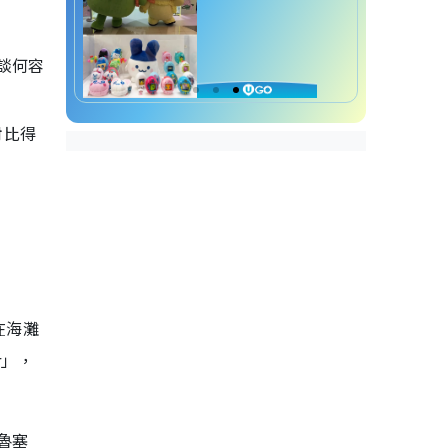
談何容
對比得
在海灘
r」，
布魯塞