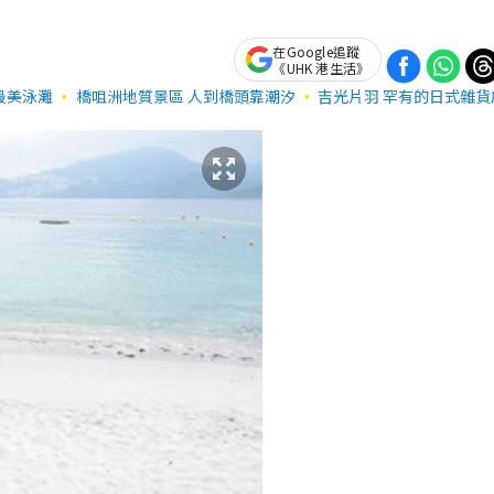
在Google追蹤
《UHK 港生活》
最美泳灘
橋咀洲地質景區 人到橋頭靠潮汐
吉光片羽 罕有的日式雜貨