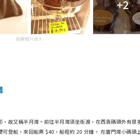
+2
點擊圖片放大
灘
形，故又稱半月灣。前往半月灣須坐街渡，在西貢碼頭外有很
登船，來回船票 $40，船程約 20 分鐘。 在廈門灣小碼頭