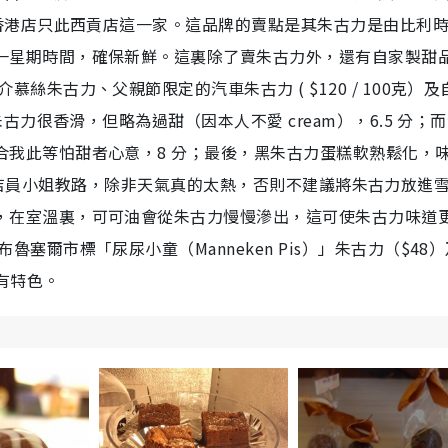
而香港店只此西貢店這一家。這品牌的賣點是其朱古力是由比利
一星期時間，確保新鮮。這裏除了賣朱古力外，還有自家製甜
絲朱古力、父親節限定的汽車朱古力 ( $120 / 100克）及
朱古力很香滑，但略為過甜（因本人不愛 cream），6.5 分；
合我此等怕甜者心意，8 分；最後，黑朱古力蛋糕軟熟鬆化，
9 分！ 店員小姐教路，除非天氣真的太熱，否則不建議將朱古力放進
，在室溫裏，可可油會從朱古力慢慢滲出，這可使朱古力味道
塞爾市標「尿尿小童（Manneken Pis）」朱古力（$48
是蠻有特色。