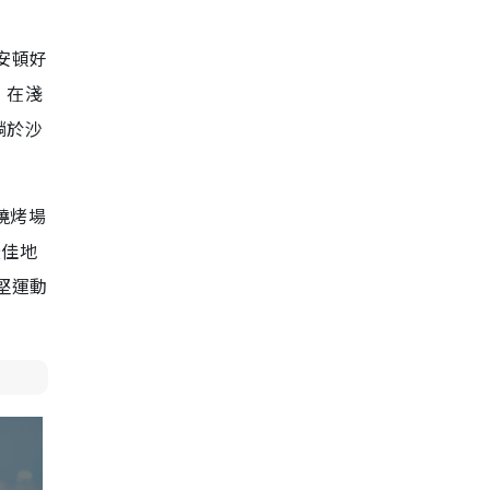
安頓好
，在淺
躺於沙
燒烤場
最佳地
堅運動