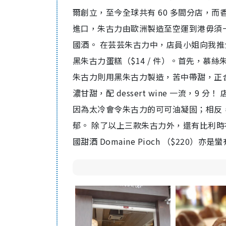
爾創立，至今全球共有 60 多間分店，
進口，朱古力由歐洲製造至空運到港毋須
國酒。 在芸芸朱古力中，店員小姐向我推介慕
黑朱古力蛋糕（$14 / 件）。首先，慕絲
朱古力則用黑朱古力製造，苦中帶甜，正
濃甘甜，配 dessert wine 一流，
因為太冷會令朱古力的可可油凝固；相反
郁。 除了以上三款朱古力外，還有比利時布魯
國甜酒 Domaine Pioch （$220）亦