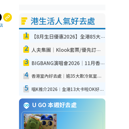
港生活人氣好去處
店
1
【8月生日優惠2026】全港85大食買玩著數攻略 自助餐/火鍋放題同行免費＋誠品/DONKI送現金券
2
人夫集團｜Klook套票/優先訂票/公開發售搶飛攻略！附票價.購票連結.場地座位表
3
BIGBANG演唱會2026｜11月香港啟德開3場！實名制VIP申請、優先購票攻略
4
香港室內好去處｜逾35大歎冷氣室內好去處推介 室內活動免費避雨無懼落雨
5
唱K推介2026︱全港13大卡啦OK好去處！最平$36起 日文K都有！(附地址+收費詳情)
U GO 本週好去處