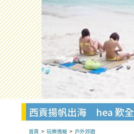
西貢揚帆出海 hea 歎
首頁
玩樂情報
戶外郊遊