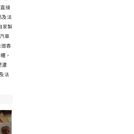
時直接
品及法
自家製
而汽車
味道香
雪櫃，
更濃
）及法