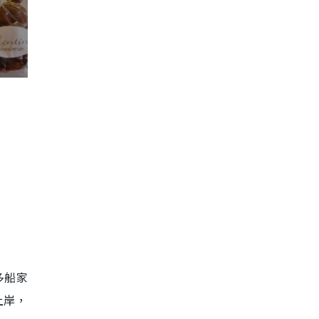
多船家
上岸，