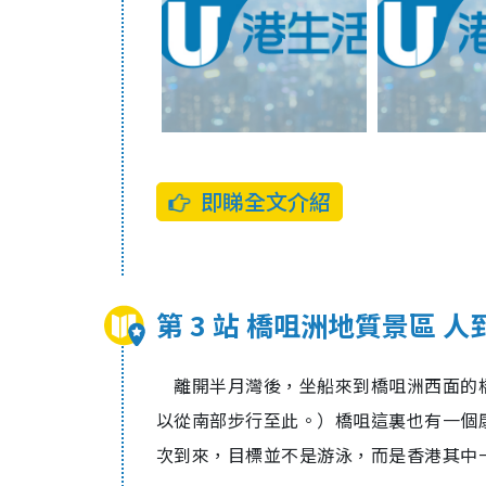
即睇全文介紹
第 3 站 橋咀洲地質景區 
離開半月灣後，坐船來到橋咀洲西面的
以從南部步行至此。）橋咀這裏也有一個
次到來，目標並不是游泳，而是香港其中一