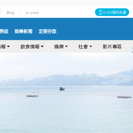
Blog
e-zone
U GO搵好去處
熱話
娛樂新聞
定期存款
情報
飲食情報
娛樂
社會
影片專區