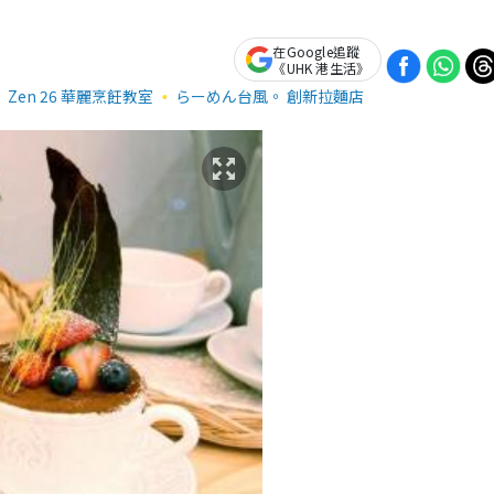
在Google追蹤
《UHK 港生活》
Zen 26 華麗烹飪教室
らーめん台風。 創新拉麵店