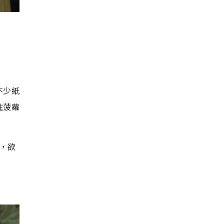
不少紙
住菠蘿
度，欲