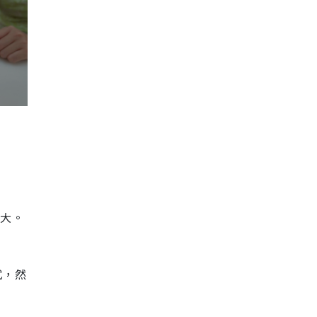
很大。
式，然