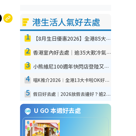
港生活人氣好去處
1
【8月生日優惠2026】全港85大食買玩著數攻略 自助餐/火鍋放題同行免費＋誠品/DONKI送現金券
2
香港室內好去處｜逾35大歎冷氣室內好去處推介 室內活動免費避雨無懼落雨
3
小熊維尼100週年快閃店登陸又一城 重現百畝森林經典場景／獨家限定盲盒登場／專屬DIY香水
4
唱K推介2026︱全港13大卡啦OK好去處！最平$36起 日文K都有！(附地址+收費詳情)
5
假日好去處｜2026放假去邊好？逾20放假好去處郊外/秘景 休閒半日或一日遊
U GO 本週好去處