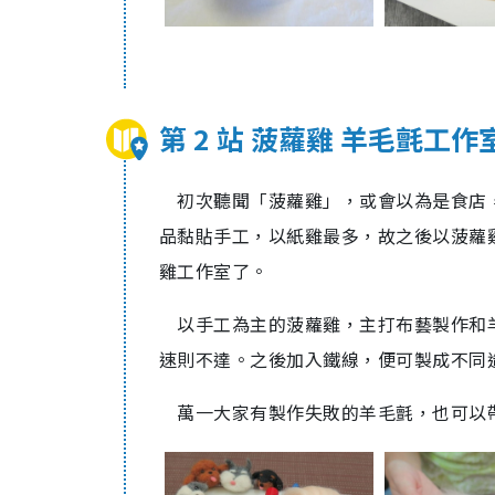
第 2 站 菠蘿雞 羊毛氈工作
初次聽聞「菠蘿雞」，或會以為是食店，
品黏貼手工，以紙雞最多，故之後以菠蘿
雞工作室了。
以手工為主的菠蘿雞，主打布藝製作和羊毛
速則不達。之後加入鐵線，便可製成不同
萬一大家有製作失敗的羊毛氈，也可以