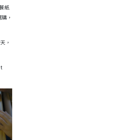
花餐紙
選購，
聊天，
t