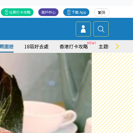
社群打卡攻略
商戶中心
下載 App
繁
简
周圍遊
18區好去處
香港打卡攻略
主題特集