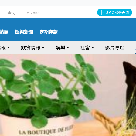
Blog
e-zone
U GO搵好去處
熱話
娛樂新聞
定期存款
情報
飲食情報
娛樂
社會
影片專區