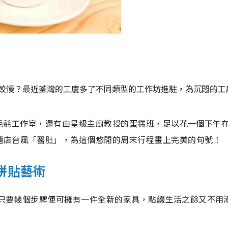
較慢？最近荃灣的工廈多了不同類型的工作坊進駐，為沉悶的工
e、羊毛氈工作室，還有由星級主廚教授的蛋糕班，足以花一個下午
麵店台風「醫肚」，為這個悠閒的周末行程畫上完美的句號！
餐巾拼貼藝術
家品，只要幾個步驟便可擁有一件全新的家具，點綴生活之餘又不用