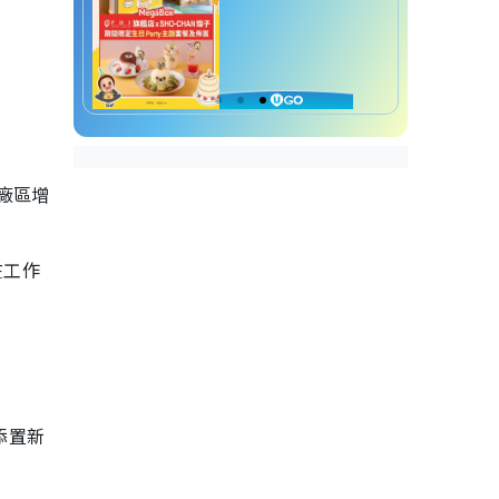
廠區增
在工作
添置新