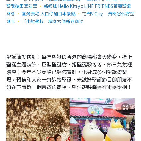
聖誕糖果嘉年華
新都城 Hello Kitty x LINE FRIENDS華麗聖誕
舞會
荃灣廣場 大口仔加日本景點
屯門V City 姆明谷代寄聖
誕卡
「小熊學校」現身六個新界商場
聖誕節就快到！每年聖誕節香港的商場都會大變身，掛上
聖誕主題裝飾、巨型聖誕樹，播聖誕歌等等，節日氣氛極
濃厚！今年不少商場已經佈置好，化身成多個聖誕遊樂
場，預備和大家一齊迎接聖誕，未諗好聖誕節目的朋友不
如在下面選一個喜歡的商場，望住靚裝飾邊行街邊影相！