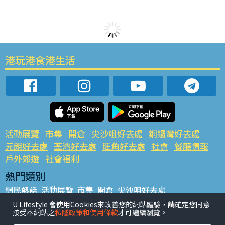
港玩港食港生活
活動展覽
市集
開倉
尖沙咀好去處
銅鑼灣好去處
元朗好去處
荃灣好去處
旺角好去處
社會
餐廳情報
戶外郊遊
社會福利
熱門類別
網民熱話
活動展覽
市集
開倉
尖沙咀好去處
銅鑼灣好去處
元朗好去處
荃灣好去處
旺角好去處
社會
U Lifestyle 會使用Cookies來改善您的網站體驗，請確定您同意
接受本網站之
私隱政策和使用條款
才可繼續瀏覽。
餐廳情報
戶外郊遊