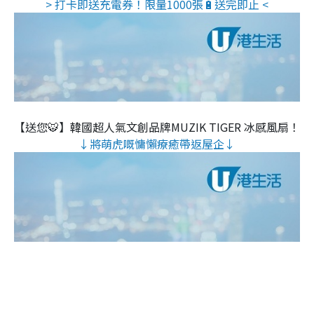
> 打卡即送充電券！限量1000張🔋送完即止 <
【送您🐯】韓國超人氣文創品牌MUZIK TIGER 冰感風扇！
↓將萌虎嘅慵懶療癒帶返屋企↓