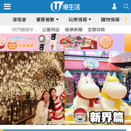
演唱會
優惠著數
玩樂情報
購物情報
熱門關鍵字：
公屋熱話
娛樂新聞
定期存款