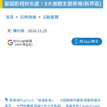
聖誕影相好去處！8大激靚主題商場(新界區)
首頁
玩樂情報
活動展覽
文:
爛玩精
2016.11.25
在Google追蹤
用 App 睇文
《UHK 港生活》
將軍澳PopCorn 「浪漫星海」
沙田新城市廣場 紫藍色璃光
星河
屯門市廣場 同迪士尼公主影相
荃新天地 Candy Crush