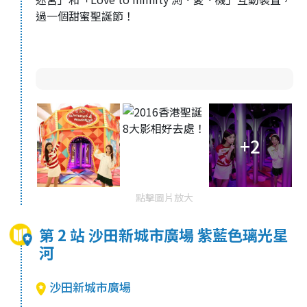
過一個甜蜜聖誕節！
+2
點擊圖片放大
第 2 站 沙田新城市廣場 紫藍色璃光星
河
沙田新城市廣場