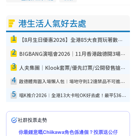
港生活人氣好去處
1
【8月生日優惠2026】全港85大食買玩著數攻略 自助餐/火鍋放題同行免費＋誠品/DONKI送現金券
2
BIGBANG演唱會2026｜11月香港啟德開3場！實名制VIP申請、優先購票攻略
3
人夫集團｜Klook套票/優先訂票/公開發售搶飛攻略！附票價.購票連結.場地座位表
4
啟德體育園入場懶人包︱場地守則12違禁品不可進場准帶細水樽但全場禁樽蓋！應援牌有限制！
5
唱K推介2026︱全港13大卡啦OK好去處！最平$36起 日文K都有！(附地址+收費詳情)