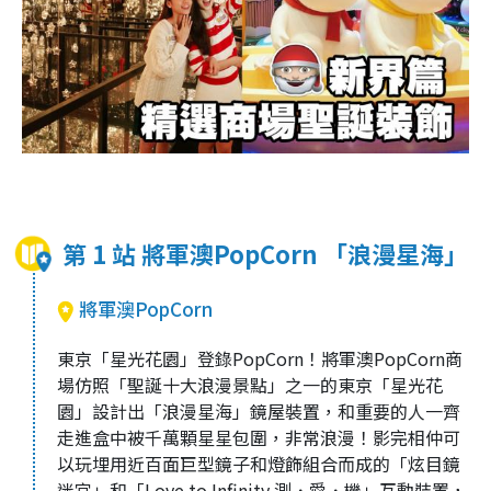
第 1 站 將軍澳PopCorn 「浪漫星海」
將軍澳PopCorn
東京「星光花園」登錄PopCorn！將軍澳PopCorn商
場仿照「聖誕十大浪漫景點」之一的東京「星光花
園」設計出「浪漫星海」鏡屋裝置，和重要的人一齊
走進盒中被千萬顆星星包圍，非常浪漫！影完相仲可
以玩埋用近百面巨型鏡子和燈飾組合而成的「炫目鏡
迷宮」和「Love to Infinity 測．愛．機」互動裝置，