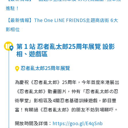
進駐！
【最新情報】The One LINE FRIENDS主題商店街 6大
影相位
第 1 站 忍者亂太郎25周年展覽 設影
相、遊戲區
忍者亂太郎25周年展覽
為慶祝《忍者亂太郎》25周年，今年首度來港展出
《忍者亂太郎》動畫圖片，仲有「忍者亂太郎の忍
術學堂」影相區及4關忍者基礎訓練遊戲，節目豐
富！有睇過《忍者亂太郎》的朋友不妨到場睇吓。
開放時間及詳情：
https://goo.gl/E4qSnb