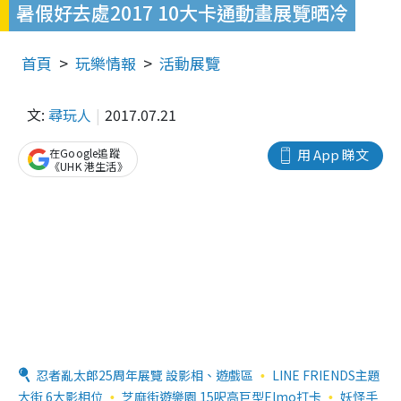
暑假好去處2017 10大卡通動畫展覽晒冷
首頁
玩樂情報
活動展覽
文:
尋玩人
2017.07.21
在Google追蹤
用 App 睇文
《UHK 港生活》
忍者亂太郎25周年展覽 設影相、遊戲區
LINE FRIENDS主題
大街 6大影相位
芝麻街遊樂園 15呎高巨型Elmo打卡
妖怪手