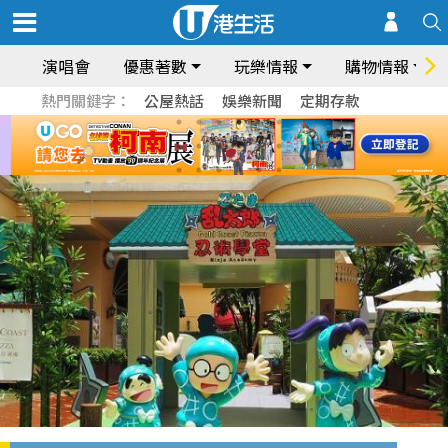
演唱會
優惠著數
玩樂情報
購物情報
熱門關鍵字：
公屋熱話
娛樂新聞
定期存款