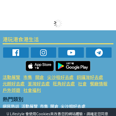
港玩港食港生活
活動展覽
市集
開倉
尖沙咀好去處
銅鑼灣好去處
元朗好去處
荃灣好去處
旺角好去處
社會
餐廳情報
戶外郊遊
社會福利
熱門類別
網民熱話
活動展覽
市集
開倉
尖沙咀好去處
銅鑼灣好去處
元朗好去處
荃灣好去處
旺角好去處
社會
U Lifestyle 會使用Cookies來改善您的網站體驗，請確定您同意