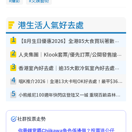
攝影
文娛藝術
港生活人氣好去處
1
【8月生日優惠2026】全港85大食買玩著數攻略 自助餐/火鍋放題同行免費＋誠品/DONKI送現金券
2
人夫集團｜Klook套票/優先訂票/公開發售搶飛攻略！附票價.購票連結.場地座位表
3
香港室內好去處｜逾35大歎冷氣室內好去處推介 室內活動免費避雨無懼落雨
4
唱K推介2026︱全港13大卡啦OK好去處！最平$36起 日文K都有！(附地址+收費詳情)
5
小熊維尼100週年快閃店登陸又一城 重現百畝森林經典場景／獨家限定盲盒登場／專屬DIY香水