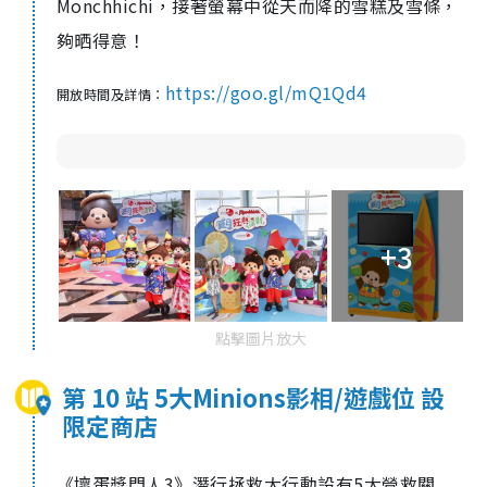
Monchhichi，接著螢幕中從天而降的雪糕及雪條，
夠晒得意！
https://goo.gl/mQ1Qd4
開放時間及詳情：
+3
點擊圖片放大
第 10 站 5大Minions影相/遊戲位 設
限定商店
《壞蛋獎門人3》潛行拯救大行動設有5大營救關