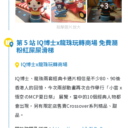
+3
點擊圖片放大
第 5 站 IQ博士x龍珠玩轉商場 免費瀡
粉紅屎屎滑梯
IQ博士x龍珠玩轉商場
IQ博士、龍珠兩套經典卡通片相信是不少80、90後
香港人的回憶，今次兩部動畫再次合作舉行「小雲 x
悟空のMCP夏日祭」 展覽，當中的10個經典人物都
會出現，另有限定店售賣Crossover系列精品、甜
品。