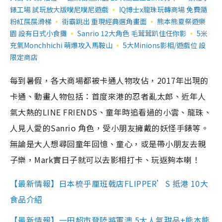
錶工場 試玩放大版噗尼噗尼遊戲
IQ博士x龍珠玩轉商場 免費瀡
粉紅屎屎滑梯
街霸跳出 重現經典選角畫面
熊本熊夏祭遊樂
園 設有日式小食攤
Sanrio 12大角色 毛茸茸趴住任你影
5米
充氣Monchhichi 萌爆攻入馬鞍山
5大Minions影相/遊戲位 設
限定商店
每到暑假，各大商場都被卡通人物攻佔，2017年出現的
卡通、動畫人物包括：首度來港的忍者亂太郎、近年人
氣大熱的LINE FRIENDS、童年時追看過的小雲、龍珠、
人見人愛的Sanrio 角色，受小朋友擁戴的妖怪手錶等。
無論是大人想尋回童年回憶、童心，或是帶小朋友去親
子樂，Mark實日子就可以去影相打卡、玩返夠本喇！
【最新情報】日本梳乎厘班戟店FLIPPER’S 抵港 10大
食品介紹
【最新情報】一田超市登陸將軍澳 5大人氣甜品+熊本熊