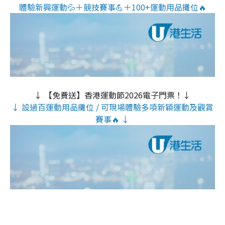
體驗新興運動💦＋競技賽事💪＋100+運動用品攤位🔥
↓ 【免費送】香港運動節2026電子門票！↓
↓ 設過百運動用品攤位 / 可現場體驗多項新穎運動及觀賞
賽事🔥 ↓