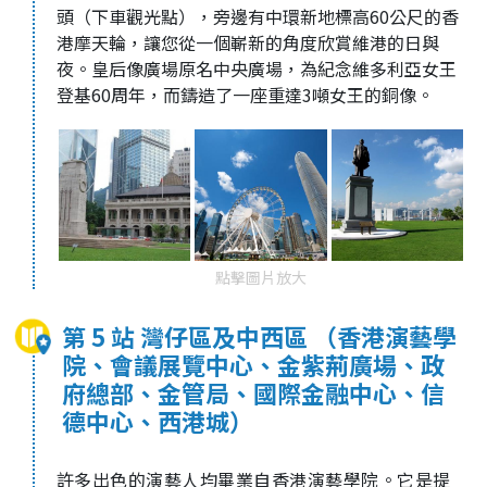
頭（下車觀光點），旁邊有中環新地標高60公尺的香
港摩天輪，讓您從一個嶄新的角度欣賞維港的日與
夜。皇后像廣場原名中央廣場，為紀念維多利亞女王
登基60周年，而鑄造了一座重達3噸女王的銅像。
點擊圖片放大
第 5 站 灣仔區及中西區 （香港演藝學
院、會議展覽中心、金紫荊廣場、政
府總部、金管局、國際金融中心、信
德中心、西港城）
許多出色的演藝人均畢業自香港演藝學院。它是提