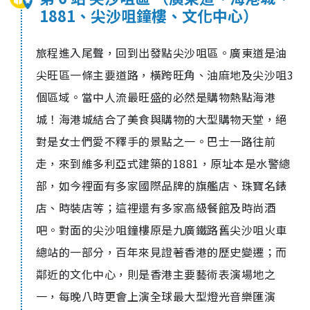
1881、尖沙咀鐘樓、文化中心）
旅程進入尾聲，回到出發點尖沙咀區。廣東道是油
尖旺區一條主要道路，橫跨旺角、油麻地及尖沙咀3
個區域。當中人流最旺盛的必然是購物熱點海港
城！海港城結合了美食與購物的大型購物天堂，絕
對是女士們愛不釋手的景點之一。巴士一路往前
走，來到維多利亞式建築的1881，原址本是水警總
部，如今裡面有多家國際品牌的旗艦店、珠寶名錶
店、時裝店等；這裡還有多家高級餐館及時尚酒
吧。對面的尖沙咀鐘樓原是九廣鐵路舊尖沙咀火車
總站的一部分，百年來見證著香港的歷史變遷；而
鄰近的文化中心，則是香港主要藝術表演場地之
一，每晚八時更會上演全球最大型燈光音樂匯演