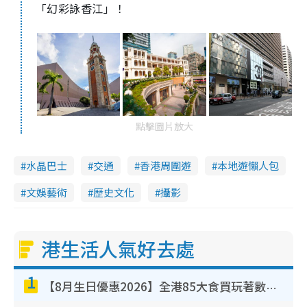
「幻彩詠香江」！
點擊圖片放大
水晶巴士
交通
香港周圍遊
本地遊懶人包
文娛藝術
歷史文化
攝影
港生活人氣好去處
1
【8月生日優惠2026】全港85大食買玩著數攻略 自助餐/火鍋放題同行免費＋誠品/DONKI送現金券