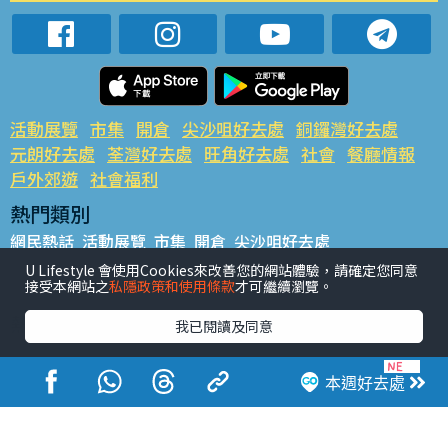
活動展覽
市集
開倉
尖沙咀好去處
銅鑼灣好去處
元朗好去處
荃灣好去處
旺角好去處
社會
餐廳情報
戶外郊遊
社會福利
熱門類別
網民熱話
活動展覽
市集
開倉
尖沙咀好去處
銅鑼灣好去處
元朗好去處
荃灣好去處
旺角好去處
社會
U Lifestyle 會使用Cookies來改善您的網站體驗，請確定您同意
接受本網站之
私隱政策和使用條款
才可繼續瀏覽。
餐廳情報
戶外郊遊
熱門標籤
我已閱讀及同意
#UGO搵好去處
#人氣活動推介
#美食社群熱話
#親子玩樂好去處
#ULifestyle應用程式
#限時搶
本週好去處
#UJetso禮物放送
#ULifestyle商戶中心
#著數
#網絡熱話
香港經濟日報版權所有©2026