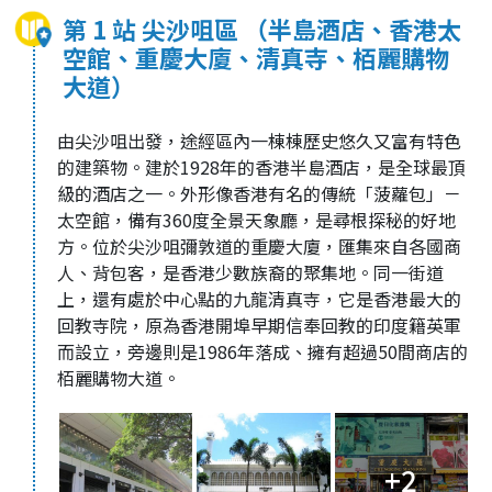
第 1 站 尖沙咀區 （半島酒店、香港太
空館、重慶大廈、清真寺、栢麗購物
大道）
由尖沙咀出發，途經區內一棟棟歷史悠久又富有特色
的建築物。建於1928年的香港半島酒店，是全球最頂
級的酒店之一。外形像香港有名的傳統「菠蘿包」－
太空館，備有360度全景天象廳，是尋根探秘的好地
方。位於尖沙咀彌敦道的重慶大廈，匯集來自各國商
人、背包客，是香港少數族裔的聚集地。同一街道
上，還有處於中心點的九龍清真寺，它是香港最大的
回教寺院，原為香港開埠早期信奉回教的印度籍英軍
而設立，旁邊則是1986年落成、擁有超過50間商店的
栢麗購物大道。
+2