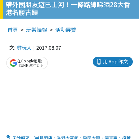
帶外國朋友遊巴士河！一條路線睇晒28大香
港名勝古蹟
首頁
玩樂情報
活動展覽
文:
尋玩人
2017.08.07
在Google追蹤
用 App 睇文
《UHK 港生活》
尖沙咀區 （半島酒店、香港太空館、重慶大廈、清真寺、栢麗