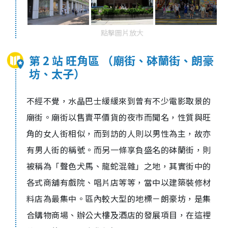
點擊圖片放大
第 2 站 旺角區 （廟街、砵蘭街、朗豪
坊、太子）
不經不覺，水晶巴士緩緩來到曾有不少電影取景的
廟街。廟街以售賣平價貨的夜市而聞名，性質與旺
角的女人街相似，而到訪的人則以男性為主，故亦
有男人街的稱號。而另一條享負盛名的砵蘭街，則
被稱為「聲色犬馬、龍蛇混雜」之地，其實街中的
各式商舖有戲院、唱片店等等，當中以建築裝修材
料店為最集中。區內較大型的地標－朗豪坊，是集
合購物商場、辦公大樓及酒店的發展項目，在這裡