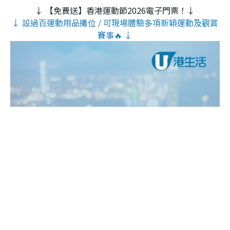
↓ 【免費送】香港運動節2026電子門票！↓
↓ 設過百運動用品攤位 / 可現場體驗多項新穎運動及觀賞
賽事🔥 ↓