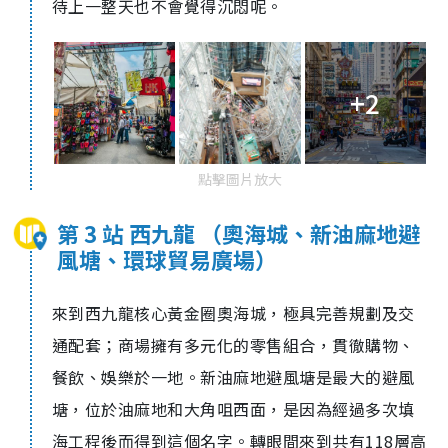
待上一整天也不會覺得沉悶呢。
+2
點擊圖片放大
第 3 站 西九龍 （奧海城、新油麻地避
風塘、環球貿易廣場）
來到西九龍核心黃金圈奧海城，極具完善規劃及交
通配套；商場擁有多元化的零售組合，貫徹購物、
餐飲、娛樂於一地。新油麻地避風塘是最大的避風
塘，位於油麻地和大角咀西面，是因為經過多次填
海工程後而得到這個名字。轉眼間來到共有118層高