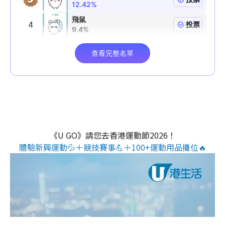
《U GO》請您去香港運動節2026！
體驗新興運動💦＋競技賽事💪＋100+運動用品攤位🔥