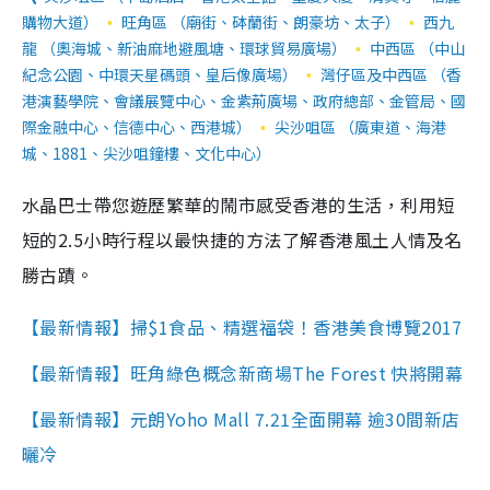
購物大道）
旺角區 （廟街、砵蘭街、朗豪坊、太子）
西九
龍 （奧海城、新油麻地避風塘、環球貿易廣場）
中西區 （中山
紀念公園、中環天星碼頭、皇后像廣場）
灣仔區及中西區 （香
港演藝學院、會議展覽中心、金紫荊廣場、政府總部、金管局、國
際金融中心、信德中心、西港城）
尖沙咀區 （廣東道、海港
城、1881、尖沙咀鐘樓、文化中心）
水晶巴士帶您遊歷繁華的鬧市感受香港的生活，利用短
短的2.5小時行程以最快捷的方法了解香港風土人情及名
勝古蹟。
【最新情報】掃$1食品、精選福袋！香港美食博覽2017
【最新情報】旺角綠色概念新商場The Forest 快將開幕
【最新情報】元朗Yoho Mall 7.21全面開幕 逾30間新店
曬冷