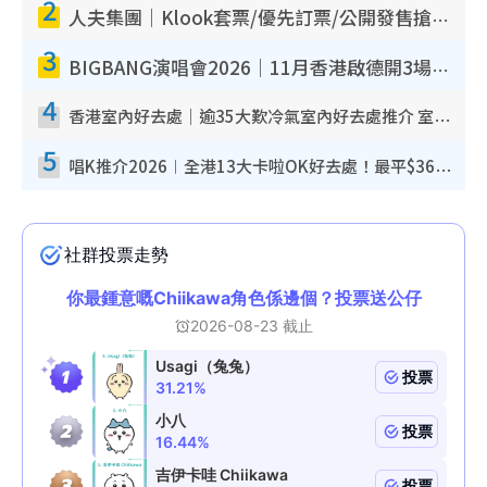
2
人夫集團｜Klook套票/優先訂票/公開發售搶飛攻略！附票價.購票連結.場地座位表
3
BIGBANG演唱會2026｜11月香港啟德開3場！實名制VIP申請、優先購票攻略
4
香港室內好去處｜逾35大歎冷氣室內好去處推介 室內活動免費避雨無懼落雨
5
唱K推介2026︱全港13大卡啦OK好去處！最平$36起 日文K都有！(附地址+收費詳情)