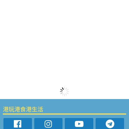
港玩港食港生活