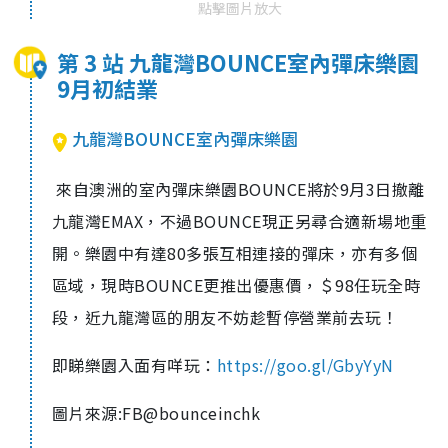
點擊圖片放大
第 3 站 九龍灣BOUNCE室內彈床樂園
9月初結業
九龍灣BOUNCE室內彈床樂園
來自澳洲的室內彈床樂園BOUNCE將於9月3日撤離
九龍灣EMAX，不過BOUNCE現正另尋合適新場地重
開。樂園中有達80多張互相連接的彈床，亦有多個
區域，現時BOUNCE更推出優惠價，＄98任玩全時
段，近九龍灣區的朋友不妨趁暫停營業前去玩！
即睇樂園入面有咩玩：
https://goo.gl/GbyYyN
圖片來源:FB@bounceinchk