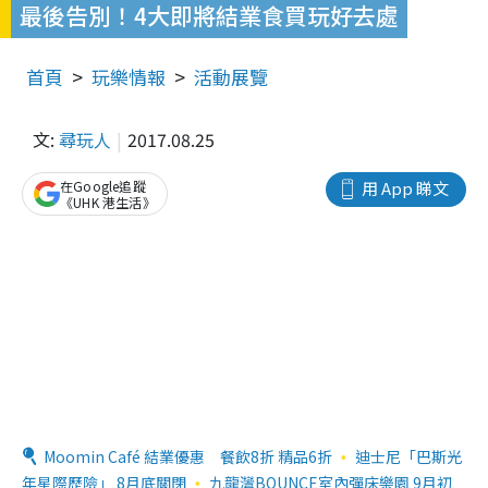
最後告別！4大即將結業食買玩好去處
首頁
玩樂情報
活動展覽
文:
尋玩人
2017.08.25
在Google追蹤
用 App 睇文
《UHK 港生活》
Moomin Café 結業優惠 餐飲8折 精品6折
迪士尼「巴斯光
年星際歷險」 8月底關閉
九龍灣BOUNCE室內彈床樂園 9月初