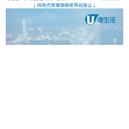
↓將萌虎嘅慵懶療癒帶返屋企↓