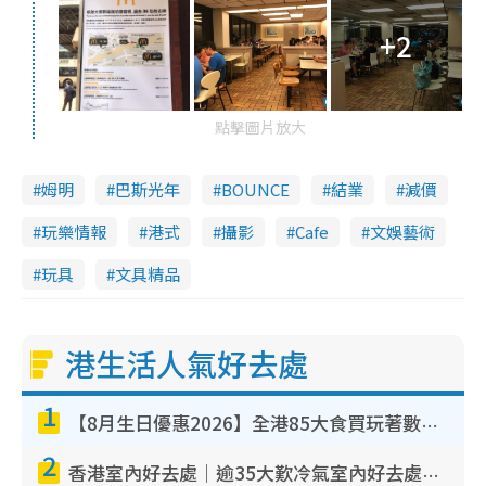
+2
點擊圖片放大
姆明
巴斯光年
BOUNCE
結業
減價
玩樂情報
港式
攝影
Cafe
文娛藝術
玩具
文具精品
港生活人氣好去處
1
【8月生日優惠2026】全港85大食買玩著數攻略 自助餐/火鍋放題同行免費＋誠品/DONKI送現金券
2
香港室內好去處｜逾35大歎冷氣室內好去處推介 室內活動免費避雨無懼落雨