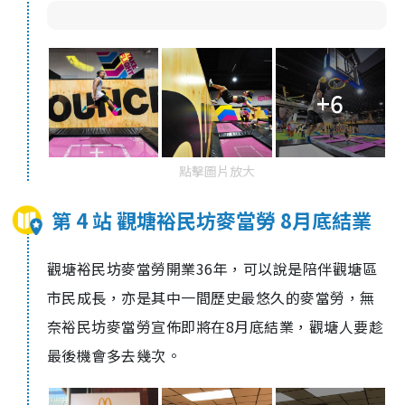
+6
點擊圖片放大
第 4 站 觀塘裕民坊麥當勞 8月底結業
觀塘裕民坊麥當勞開業36年，可以說是陪伴觀塘區
市民成長，亦是其中一間歷史最悠久的麥當勞，無
奈裕民坊麥當勞宣佈即將在
8
月底結業，觀塘人要趁
最後機會多去幾次
。