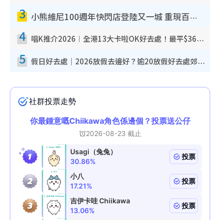
3
小熊維尼100週年快閃店登陸又一城 重現百畝森林經典場景／獨家限定盲盒登場／專屬DIY香水
4
唱K推介2026︱全港13大卡啦OK好去處！最平$36起 日文K都有！(附地址+收費詳情)
5
假日好去處｜2026放假去邊好？逾20放假好去處郊外/秘景 休閒半日或一日遊