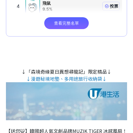
↓「森境奇緣夏日異想尋龍記」限定精品↓
↓漫遊秘境地墊、多用途旅行收納袋↓
【送您🐯】韓國超人氣文創品牌MUZIK TIGER 冰感風扇！