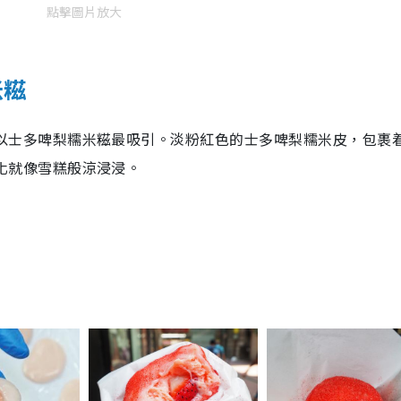
點擊圖片放大
米糍
以士多啤梨糯米糍最吸引。淡粉紅色的士多啤梨糯米皮，包裹
化就像雪糕般涼浸浸。