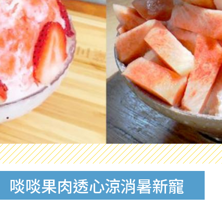
品 啖啖果肉透心涼消暑新寵