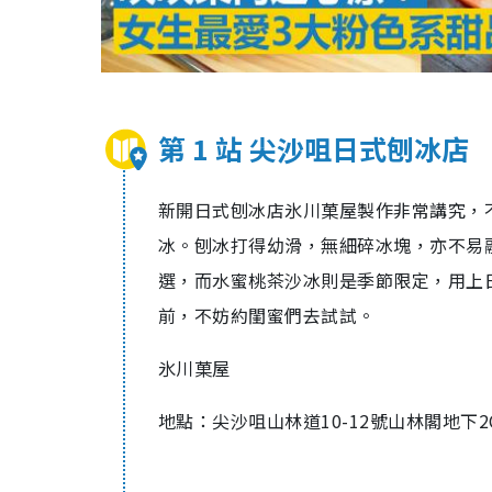
第 1 站 尖沙咀日式刨冰店
新開日式刨冰店氷川菓屋製作非常講究，
冰。刨冰打得幼滑，無細碎冰塊，亦不易
選，而水蜜桃茶沙冰則是季節限定，用上
前，不妨約閨蜜們去試試。
氷川菓屋
地點：尖沙咀山林道10-12號山林閣地下2