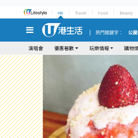
HK
Travel
Food
Beauty
熱門關鍵字：
公屋
演唱會
優惠著數
玩樂情報
購物