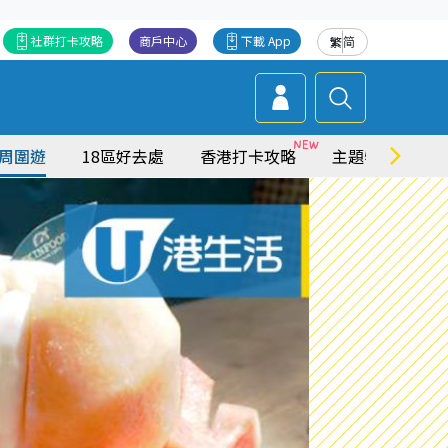
社群打卡攻略
商戶中心
下載 App
繁
简
周圍遊
18區好去處
香港打卡攻略
主題特集