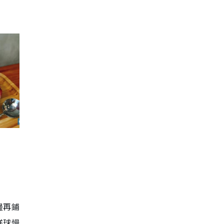
邊再鋪
糕球慢