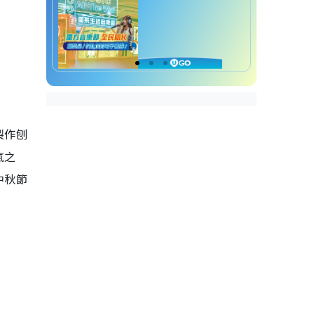
製作刨
氣之
中秋節