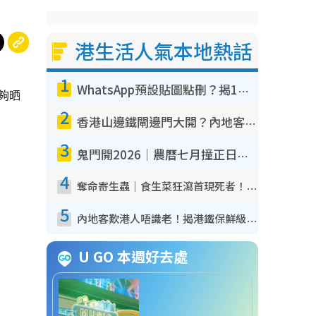
港生活人氣本地熱話
1
WhatsApp預設貼圖點刪？揭1招「反向操作」還原簡潔介面 附3步實測教學
夠晒
2
香港山邊鐵閘邊門大開？內地客困惑意義何在！網民神回覆：呢種叫法理性防禦
3
鬼門開2026｜農曆七月撞正日全食特別邪？專家警告切忌做一事！揭4大禁忌+2招保平安
4
奪命寄生蟲｜食生菜狂瀉首現死者！疫潮惡化錄1.8萬宗病例 揭洗菜3大謬誤
5
內地客歎港人唔識老！揭港鐵保鮮級冷氣 港人求放過：咪投訴
U GO 本週好去處