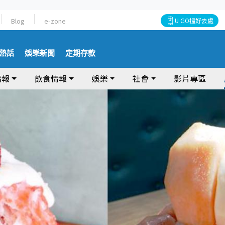
Blog
e-zone
U GO搵好去處
熱話
娛樂新聞
定期存款
情報
飲食情報
娛樂
社會
影片專區