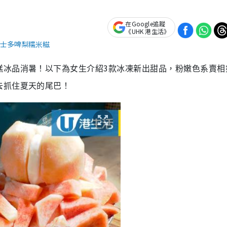
在Google追蹤
《UHK 港生活》
士多啤梨糯米糍
3
糕冰品消暑！以下為女生介紹
款冰凍新出甜品，粉嫩色系賣相
去抓住夏天的尾巴！