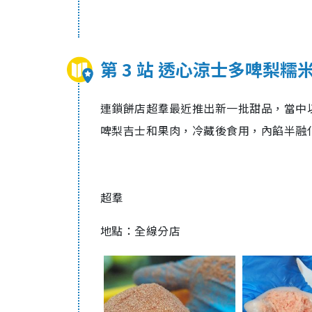
第 3 站 透心涼士多啤梨糯
連鎖餅店超羣最近推出新一批甜品，當中
啤梨吉士和果肉，冷藏後食用，內餡半融
超羣
地點：全線分店