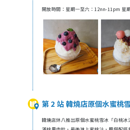
開放時間：星期一至六：12nn-11pm 星期
第 2 站 韓燒店原個水蜜桃
韓燒店炑八推出原個水蜜桃雪冰「白桃冰
滿桃果肉粒，最後淋上蜜桃汁，整個配搭