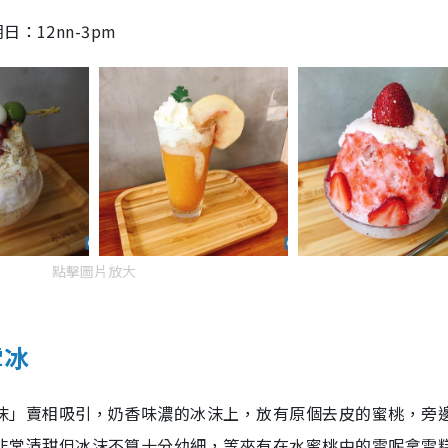
日：12nn-3pm
點擊圖片放大
雪冰
沫」賣相吸引，奶香味濃的冰沫上，放有原個去皮的蜜桃，旁
非常清甜但冰沫不算十分幼細，等夾有在水蜜桃中的雲呢拿雪