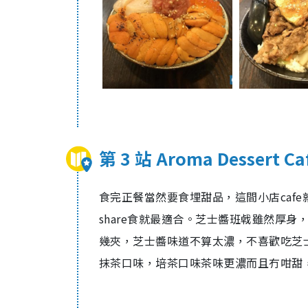
第 3 站 Aroma Dessert Ca
食完正餐當然要食埋甜品，這間小店caf
share食就最適合。芝士醬班㦸雖然厚
幾夾，芝士醬味道不算太濃，不喜歡吃芝
抹茶口味，培茶口味茶味更濃而且冇咁甜