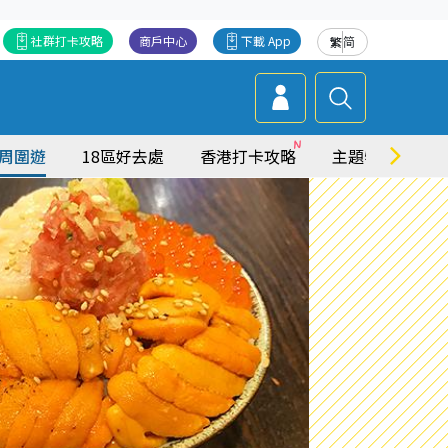
社群打卡攻略
商戶中心
下載 App
繁
简
周圍遊
18區好去處
香港打卡攻略
主題特集