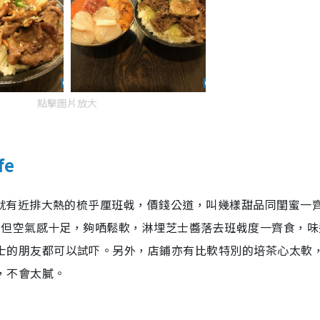
點擊圖片放大
fe
e就有近排大熱的梳乎厘班㦸，價錢公道，叫幾樣甜品同閨蜜一
身，但空氣感十足，夠哂鬆軟，淋埋芝士醬落去班㦸度一齊食，味
士的朋友都可以試吓。另外，店鋪亦有比軟特別的培茶心太軟
，不會太膩。