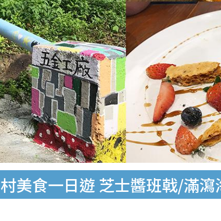
村美食一日遊 芝士醬班戟/滿瀉