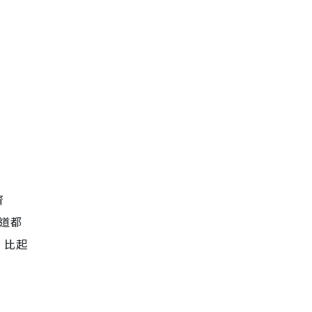
齊
道都
，比起