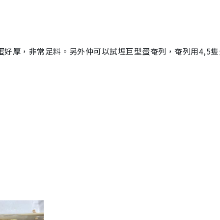
好厚，非常足料。另外仲可以試埋巨型蛋奄列，奄列用4,5隻