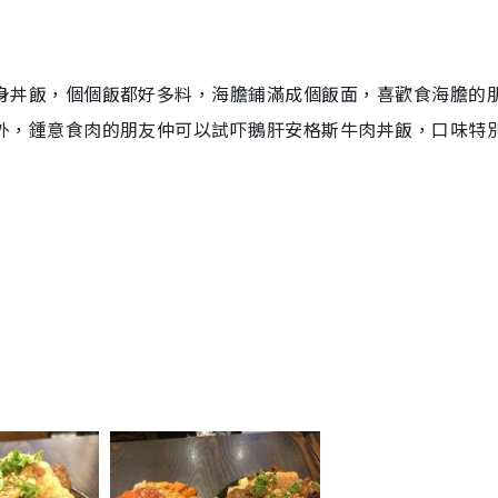
身丼飯，個個飯都好多料，海膽鋪滿成個飯面，喜歡食海膽的
外，鍾意食肉的朋友仲可以試吓鵝肝安格斯牛肉丼飯，口味特