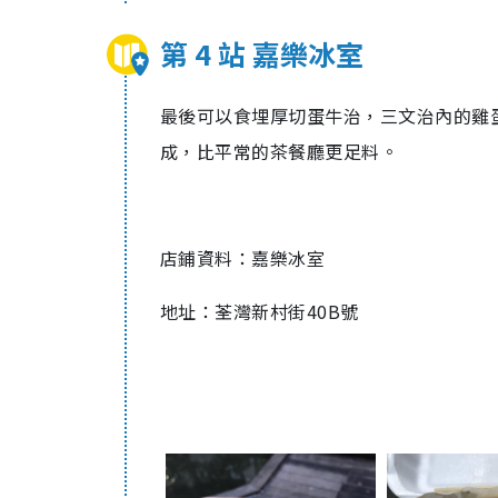
第 4 站 嘉樂冰室
最後可以食埋厚切蛋牛治，三文治內的雞蛋
成，比平常的茶餐廳更足料。
店鋪資料：嘉樂冰室
地址：荃灣新村街40B號