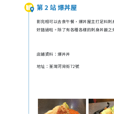
第 2 站 爆丼屋
影完相可以去食午餐，爆丼屋主打足料刺
好錯過啦。除了有各種各樣的刺身丼飯之
店鋪資料：爆丼丼
地址：荃灣河背街72號