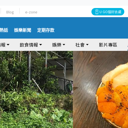
Blog
e-zone
U GO搵好去處
熱話
娛樂新聞
定期存款
情報
飲食情報
娛樂
社會
影片專區