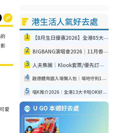
港生活人氣好去處
1
熱的
【8月生日優惠2026】全港85大食買玩著數攻略 自助餐/火鍋放題同行免費＋誠品/DONKI送現金券
去影
2
BIGBANG演唱會2026｜11月香港啟德開3場！實名制VIP申請、優先購票攻略
3
人夫集團｜Klook套票/優先訂票/公開發售搶飛攻略！附票價.購票連結.場地座位表
4
啟德體育園入場懶人包︱場地守則12違禁品不可進場准帶細水樽但全場禁樽蓋！應援牌有限制！
5
唱K推介2026︱全港13大卡啦OK好去處！最平$36起 日文K都有！(附地址+收費詳情)
U GO 本週好去處
可愛