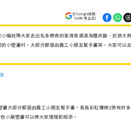
在Google追蹤
《UHK 港生活》
次小編就帶大家去出名多嘢食的荃灣食滿瀉海膽丼飯、近排大
村的小壁畫村，大部分都是由義工小朋友幫手畫架，大家可以
冰室
壁畫大部分都是由義工小朋友幫手畫。長長彩虹樓梯2旁有好多
彩色小屋壁畫可以俾大家慢慢影相添。