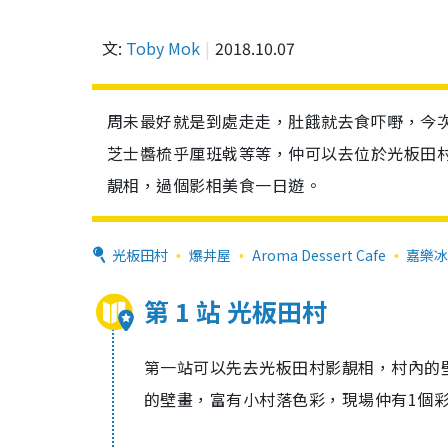
文:
Toby Mok
2018.10.07
周未最好就是到處走走，肚餓就去食吓嘢，今
芝士醬梳乎厘班㦸等等，仲可以去位於光板田
靚相，過個影相美食一日遊。
光板田村
爆丼屋
Aroma Dessert Cafe
嘉樂
第 1 站 光板田村
第一站可以先去光板田村影靚相，村內的
的壁畫，富有小村落色彩，現場仲有1個