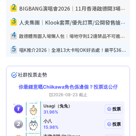
2
BIGBANG演唱會2026｜11月香港啟德開3場！實名制VIP申請、優先購票攻略
3
人夫集團｜Klook套票/優先訂票/公開發售搶飛攻略！附票價.購票連結.場地座位表
4
啟德體育園入場懶人包︱場地守則12違禁品不可進場准帶細水樽但全場禁樽蓋！應援牌有限制！
5
唱K推介2026︱全港13大卡啦OK好去處！最平$36起 日文K都有！(附地址+收費詳情)