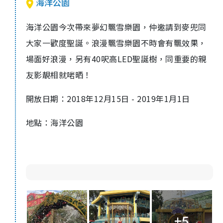
海洋公園
海洋公園今次帶來夢幻飄雪樂園，仲邀請到麥兜同
大家一歡度聖誕。浪漫飄雪樂園不時會有飄效果，
場面好浪漫，另有
40
呎高
LED
聖誕
樹
，同重要的親
友影靚相就啱晒！
開放日期：
2018
年
12
月
15
日
- 2019
年
1
月
1
日
地點：海洋公園
+5