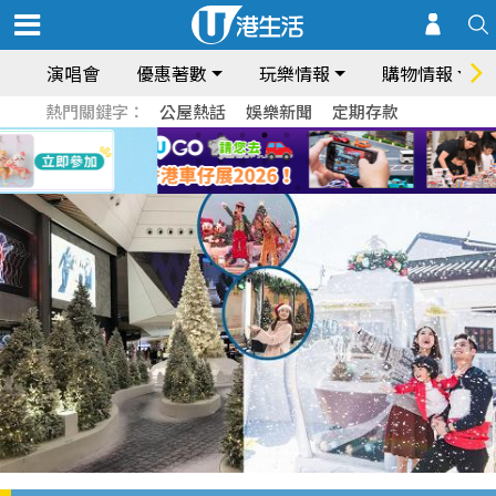
演唱會
優惠著數
玩樂情報
購物情報
熱門關鍵字：
公屋熱話
娛樂新聞
定期存款