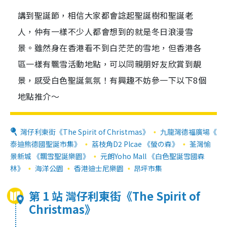
講到聖誕節，相信大家都會諗起聖誕樹和聖誕老
人，仲有一樣不少人都會想到的就是冬日浪漫雪
景。雖然身在香港看不到白茫茫的雪地，但香港各
區一樣有飄雪活動地點，可以同親朋好友欣賞到靚
景，感受白色聖誕氣氛！有興趣不妨參一下以下8個
地點推介～
灣仔利東街《The Spirit of Christmas》
九龍灣德福廣場《
泰迪熊德國聖誕市集》
荔枝角D2 Plcae 《螢の森》
荃灣愉
景新城 《飄雪聖誕樂園》
元朗Yoho Mall 《白色聖誕雪國森
林》
海洋公園
香港迪士尼樂園
昂坪市集
第 1 站 灣仔利東街《The Spirit of
Christmas》