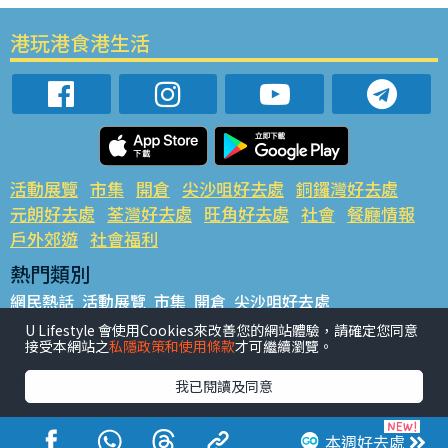
港玩港食港生活
活動展覽
市集
開倉
尖沙咀好去處
銅鑼灣好去處
元朗好去處
荃灣好去處
旺角好去處
社會
餐廳情報
戶外郊遊
社會福利
熱門類別
網民熱話
活動展覽
市集
開倉
尖沙咀好去處
銅鑼灣好去處
元朗好去處
荃灣好去處
旺角好去處
社會
U Lifestyle 會使用Cookies來改善您的網站體驗，請確定您同意
接受本網站之
私隱政策和使用條款
才可繼續瀏覽。
餐廳情報
戶外郊遊
熱門標籤
我已閱讀及同意
#UGO搵好去處
#人氣活動推介
#美食社群熱話
#親子玩樂好去處
#ULifestyle應用程式
#限時搶
本週好去處