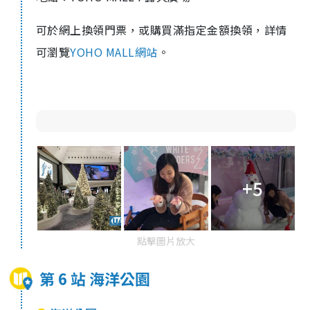
可於網上換領門票，或購買滿指定金額換領，詳情
可瀏覽
YOHO MALL
網站
。
+5
點擊圖片放大
第 6 站 海洋公園