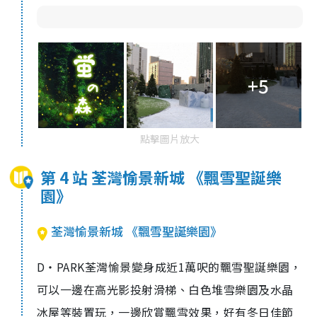
+5
點擊圖片放大
第 4 站 荃灣愉景新城 《飄雪聖誕樂
園》
荃灣愉景新城 《飄雪聖誕樂園》
D‧PARK荃灣愉景變身成近1萬呎的飄雪聖誕樂園，
可以一邊在高光影投射滑梯、白色堆雪樂園及水晶
冰屋等裝置玩，一邊欣賞飄雪效果，好有冬日佳節