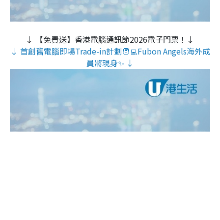
↓ 【免費送】香港電腦通訊節2026電子門票！↓
↓ 首創舊電腦即場Trade-in計劃🧑‍💻Fubon Angels海外成
員將現身✨ ↓