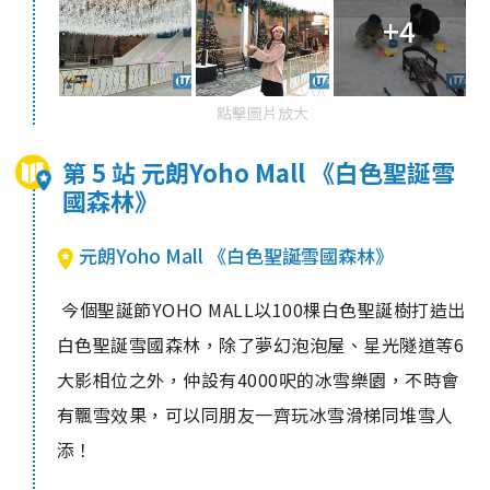
+4
點擊圖片放大
第 5 站 元朗Yoho Mall 《白色聖誕雪
國森林》
元朗Yoho Mall 《白色聖誕雪國森林》
今個聖誕節
YOHO MALL
以
100
棵白色聖誕樹打造出
白色聖誕雪國森林，除了夢幻泡泡屋、星光隧道等
6
大影相位之外，仲設有
4000
呎
的
冰雪樂園，不時會
有飄雪效果，可以同朋友一齊玩冰雪滑梯
同堆雪人
添
！