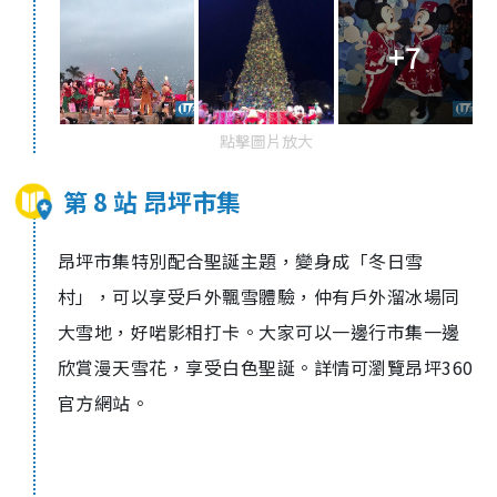
+7
點擊圖片放大
第 8 站 昂坪市集
昂坪市集特別配合聖誕主題，變身成「冬日雪
村」，可以享受
戶外飄雪體
驗
，仲有戶外溜冰場同
大雪地，好啱影相打卡。大家可以一邊行市集一邊
欣賞漫天雪花，享受白色聖誕。詳情可瀏覽昂坪
360
官方網站。