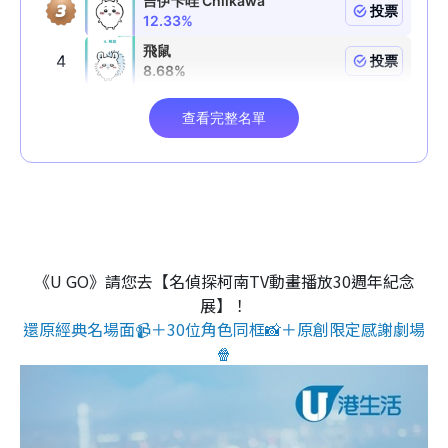
《U GO》請您去【名偵探柯南TV動畫播放30週年紀念
展】！
還原經典名場面📹＋30位角色同框📸＋原創限定感謝劇場
🍿