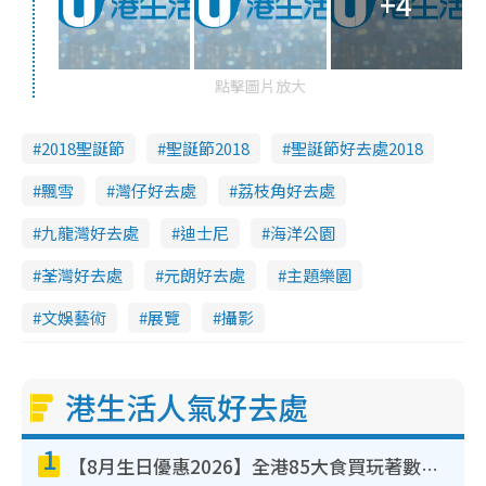
+4
點擊圖片放大
2018聖誕節
聖誕節2018
聖誕節好去處2018
飄雪
灣仔好去處
荔枝角好去處
九龍灣好去處
迪士尼
海洋公園
荃灣好去處
元朗好去處
主題樂園
文娛藝術
展覽
攝影
港生活人氣好去處
1
【8月生日優惠2026】全港85大食買玩著數攻略 自助餐/火鍋放題同行免費＋誠品/DONKI送現金券