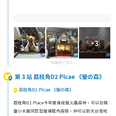
+3
點擊圖片放大
第 3 站 荔枝角D2 Plcae 《螢の森》
荔枝角D2 Plcae 《螢の森》
荔枝角
D2 Place
今年變身成螢火蟲森林，可以在精
靈小木屋同巨型玻璃瓶內探險，仲可以到天台雪地