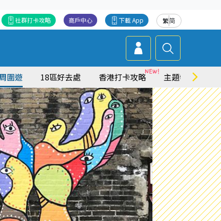
社群打卡攻略
商戶中心
下載 App
繁
简
周圍遊
18區好去處
香港打卡攻略
主題特集