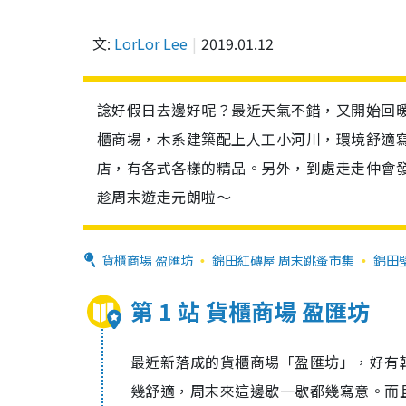
文:
LorLor Lee
2019.01.12
諗好假日去邊好呢？最近天氣不錯，又開始回
櫃商場，木系建築配上人工小河川，環境舒適
店，有各式各樣的精品。另外，到處走走仲會
趁周末遊走元朗啦～
貨櫃商場 盈匯坊
錦田紅磚屋 周末跳蚤市集
錦田
第 1 站 貨櫃商場 盈匯坊
最近新落成的貨櫃商場「盈匯坊」，好有
幾舒適，周末來這邊歇一歇都幾寫意。而