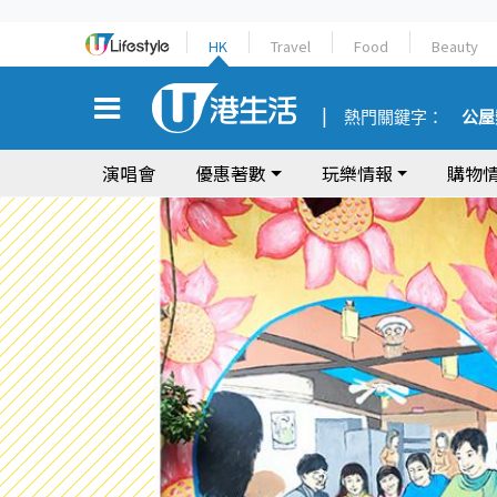
HK
Travel
Food
Beauty
熱門關鍵字：
公屋
演唱會
優惠著數
玩樂情報
購物