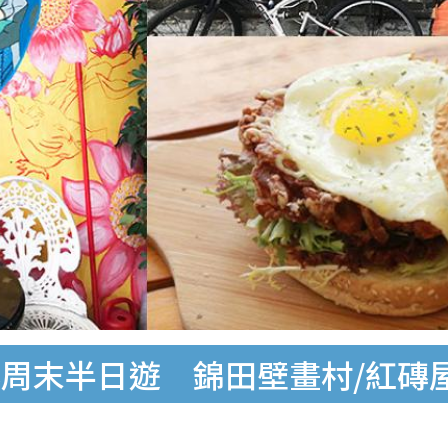
周末半日遊 錦田壁畫村/紅磚