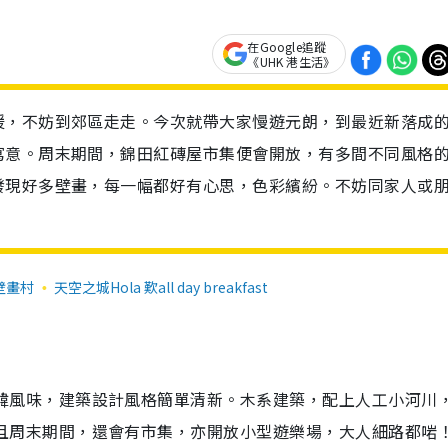
在Google追蹤
《UHK 港生活》
暖，不妨到郊區走走。今次就帶大家慢遊元朗，到最近新落成
寫意。周末期間，錦田紅磚屋市集便會開放，有多間不同風格
發現好多壁畫，每一幅都好有心思，色彩繽紛。不妨同家人或
壁畫村
天空之城Hola 歎all day breakfast
韓風味，建築設計風格簡單清新。木系建築，配上人工小河川
且周末期間，還會有市集，亦開放小型遊樂場，大人細路都啱