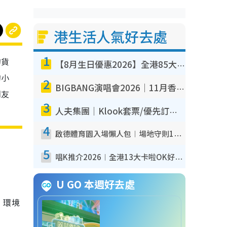
港生活人氣好去處
1
的貨
【8月生日優惠2026】全港85大食買玩著數攻略 自助餐/火鍋放題同行免費＋誠品/DONKI送現金券
的小
2
BIGBANG演唱會2026｜11月香港啟德開3場！實名制VIP申請、優先購票攻略
朋友
3
人夫集團｜Klook套票/優先訂票/公開發售搶飛攻略！附票價.購票連結.場地座位表
4
啟德體育園入場懶人包︱場地守則12違禁品不可進場准帶細水樽但全場禁樽蓋！應援牌有限制！
5
唱K推介2026︱全港13大卡啦OK好去處！最平$36起 日文K都有！(附地址+收費詳情)
U GO 本週好去處
，環境
！