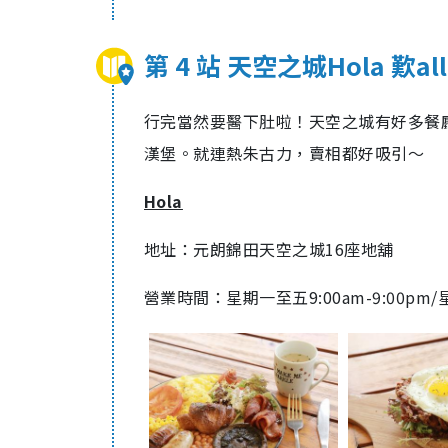
第 4 站 天空之城Hola 歎all d
行完當然要醫下肚啦！天空之城有好多餐廳，而在H
漢堡。就連熱朱古力，賣相都好吸引～
Hola
地址：元朗錦田天空之城16座地舖
營業時間：星期一至五
9:00am-9:00pm/