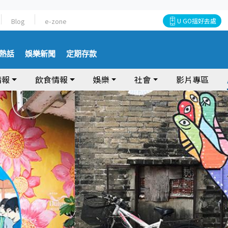
Blog
e-zone
U GO搵好去處
熱話
娛樂新聞
定期存款
情報
飲食情報
娛樂
社會
影片專區