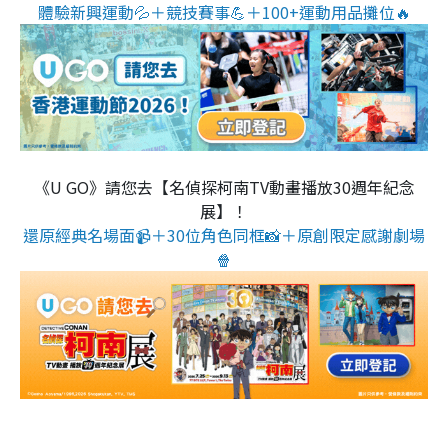
體驗新興運動💦＋競技賽事💪＋100+運動用品攤位🔥
《U GO》請您去【名偵探柯南TV動畫播放30週年紀念
展】！
還原經典名場面📹＋30位角色同框📸＋原創限定感謝劇場
🍿