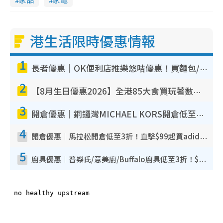
港生活限時優惠情報
1
長者優惠｜OK便利店推樂悠咭優惠！買麵包/牛奶/保健品拍卡即減
2
【8月生日優惠2026】全港85大食買玩著數攻略 自助餐/火鍋放題同行免費＋誠品/DONKI送現金券
3
開倉優惠｜銅鑼灣MICHAEL KORS開倉低至17折！直擊$500起買手袋/銀包/鞋款 必買經典Jet Set系列
4
開倉優惠｜馬拉松開倉低至3折！直擊$99起買adidas／New Balance／Puma鞋款 STANLEY保溫杯劈價至$119起
5
廚具優惠｜普樂氏/意美廚/Buffalo廚具低至3折！$89起買煎鍋／炒鑊／個人鍋 同場小家電激減至$99起