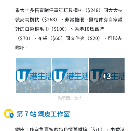
乘大士多售賣豬仔童年玩具攬枕（$248）同大大枝
裝麥精攬枕（$268），非常搶眼。攤檔仲有自家設
計的白兔糖毛巾（$100）、香港18區鐵牌
（$70）、布袋（$60）同文件夾（$20），可以去
睇吓。
+3
點擊圖片放大
第 7 站 鐵皮工作室
鐵皮工作室售賣多款特色懷舊鐵牌（$70），由香港