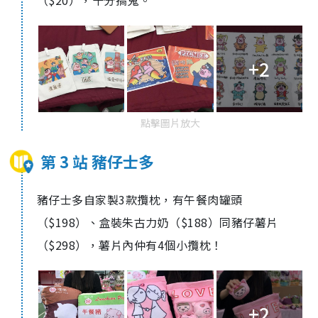
（$20），十分搞鬼。
+2
點擊圖片放大
第 3 站 豬仔士多
豬仔士多自家製3款攬枕，有午餐肉罐頭
（$198）、盒裝朱古力奶（$188）同豬仔薯片
（$298），薯片內仲有4個小攬枕！
+2