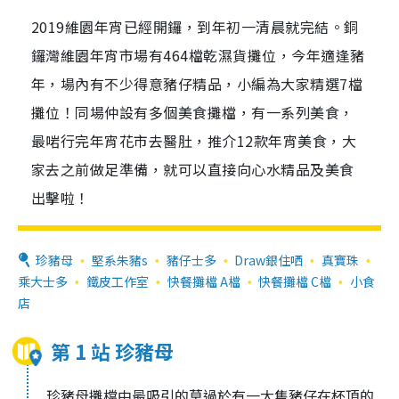
2019維園年宵已經開鑼，到年初一清晨就完結。銅
鑼灣維園年宵市場有464檔乾濕貨攤位，今年適逢豬
年，場內有不少得意豬仔精品，小編為大家精選7檔
攤位！同場仲設有多個美食攤檔，有一系列美食，
最啱行完年宵花市去醫肚，推介12款年宵美食，大
家去之前做足準備，就可以直接向心水精品及美食
出擊啦！
珍豬母
堅系朱豬s
豬仔士多
Draw銀住哂
真寶珠
乘大士多
鐵皮工作室
快餐攤檔 A檔
快餐攤檔 C檔
小食
店
第 1 站 珍豬母
珍豬母攤檔中最吸引的莫過於有一大隻豬仔在杯頂的