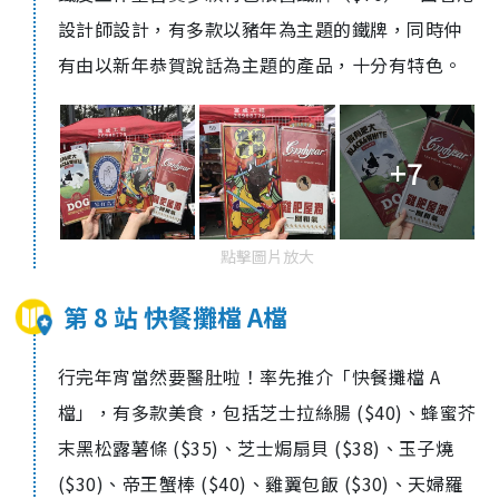
設計師設計，有多款以豬年為主題的鐵牌，同時仲
有由以新年恭賀說話為主題的產品，十分有特色。
+7
點擊圖片放大
第 8 站 快餐攤檔 A檔
行完年宵當然要醫肚啦！率先推介「快餐攤檔 A
檔」，有多款美食，包括芝士拉絲腸 ($40)、蜂蜜芥
末黑松露薯條 ($35)、芝士焗扇貝 ($38)、玉子燒
($30)、帝王蟹棒 ($40)、
雞翼包飯 ($30)、
天婦羅