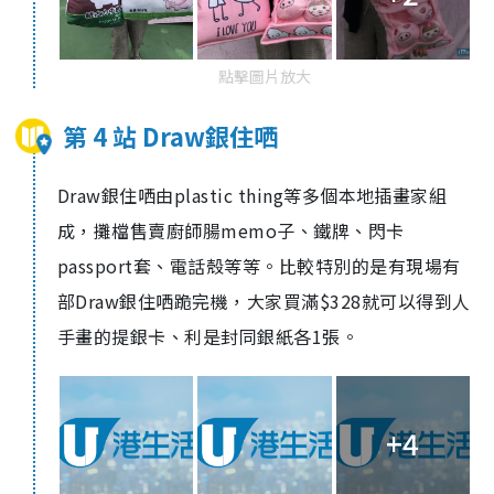
點擊圖片放大
第 4 站 Draw銀住哂
Draw銀住哂由plastic thing等多個本地插畫家組
成，攤檔售賣廚師腸memo子、鐵牌、閃卡
passport套、電話殼等等。比較特別的是有現場有
部Draw銀住哂跪完機，大家買滿$328就可以得到人
手畫的提銀卡、利是封同銀紙各1張。
+4