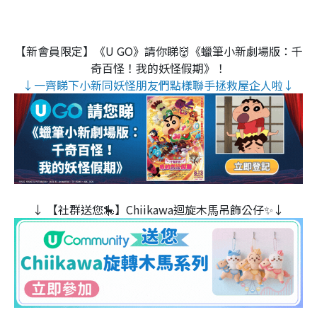
【新會員限定】《U GO》請你睇👹《蠟筆小新劇場版：千
奇百怪！我的妖怪假期》！
↓一齊睇下小新同妖怪朋友們點樣聯手拯救屋企人啦↓
↓ 【社群送您🎠】Chiikawa迴旋木⾺吊飾公仔✨↓