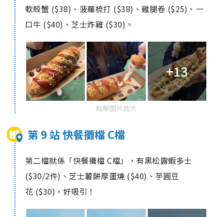
軟殼蟹 ($38)、菠蘿梳打 ($38)、雞腿卷 ($25)、一
口牛 ($40)、芝士炸雞 ($30)。
+13
點擊圖片放大
第 9 站 快餐攤檔 C檔
第二檔就係「快餐攤檔 C檔」，有黑松露蝦多士
(
$30/2
件)、芝士薯餅厚蛋燒 (
$40)、
芋圓豆
花
($30)，好吸引！