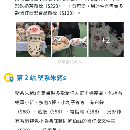
珍珠奶茶攬枕（$228），十分可愛。另外仲有售賣多
款豬仔造型食品攬枕（$128）。
+2
點擊圖片放大
第 2 站 堅系朱豬s
堅系朱豬s自家畫製多款豬仔人氣卡通產品，包括有
蠟筆小新、多啦A夢、小丸子等等，有布袋
（$68）、貼紙（$98）、電話殼（$88）。另外仲
有香港特色小食媽咪麵同魷魚絲的豬仔版文件夾