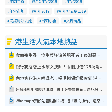
維園年宵
維園年宵2019
年宵2019
年宵市場
新年2019
新年好去處2019
銅鑼灣好去處
街頭小食
文具精品
港生活人氣本地熱話
1
奪命寄生蟲｜食生菜狂瀉首現死者！疫潮惡化錄1.8萬宗病例 揭洗菜3大謬誤
2
銀行高層戀上水療女技師！兩個月借128萬驚覺「沉船」沉落火海 揭背後疑似邪教操控賣淫
3
內地客歎港人唔識老！揭港鐵保鮮級冷氣 港人求放過：咪投訴
4
牙線棒亂用隨時越清越污糟！牙醫驚揭盲目過戶細菌恐致蛀牙：呢種先係日常真保養
5
WhatsApp預設貼圖點刪？揭1招「反向操作」還原簡潔介面 附3步實測教學