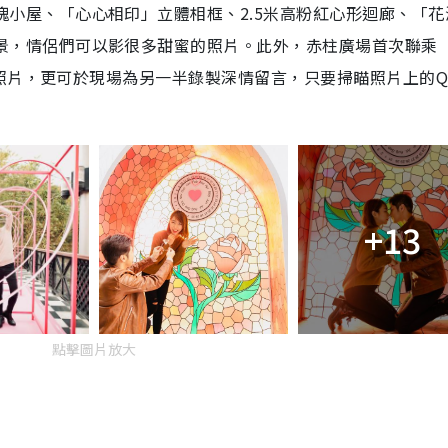
瑰小屋、「心心相印」立體相框、
2.5
米高粉紅心形迴廊、「花
景，情侶們可以影很多甜蜜的照片。此外，赤柱廣場首次聯乘
錄音照片，更可於現場為另一半錄製深情留言，只要掃瞄照片上的Q
+13
點擊圖片放大