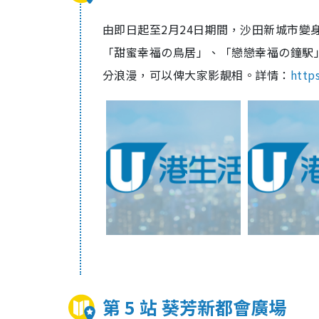
由即日起至2月24日期間，沙田新城市變
「甜蜜幸福の鳥居」、「戀戀幸福の鐘駅
分浪漫，可以俾大家影靚相。詳情：
http
第 5 站 葵芳新都會廣場