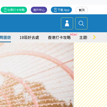
社群打卡攻略
商戶中心
下載 App
繁
简
周圍遊
18區好去處
香港打卡攻略
主題特集