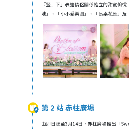
『豎』下」表達情侶關係確立的甜蜜愉悅
池」、「小小愛樂園」、「長桌花匯」及
第 2 站 赤柱廣場
由即日起至3月14日，赤柱廣場推出「Swee