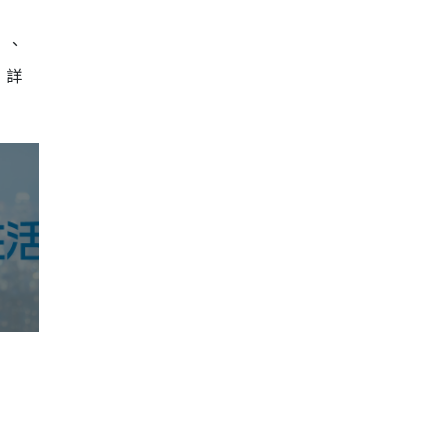
」、
！詳