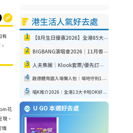
港生活人氣好去處
1
如有
【8月生日優惠2026】全港85大食買玩著數攻略 自助餐/火鍋放題同行免費＋誠品/DONKI送現金券
下，
2
BIGBANG演唱會2026｜11月香港啟德開3場！實名制VIP申請、優先購票攻略
3
人夫集團｜Klook套票/優先訂票/公開發售搶飛攻略！附票價.購票連結.場地座位表
4
啟德體育園入場懶人包︱場地守則12違禁品不可進場准帶細水樽但全場禁樽蓋！應援牌有限制！
5
唱K推介2026︱全港13大卡啦OK好去處！最平$36起 日文K都有！(附地址+收費詳情)
U GO 本週好去處
om花
呈現，
訂情