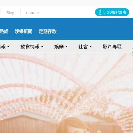
Blog
e-zone
U GO搵好去處
熱話
娛樂新聞
定期存款
情報
飲食情報
娛樂
社會
影片專區