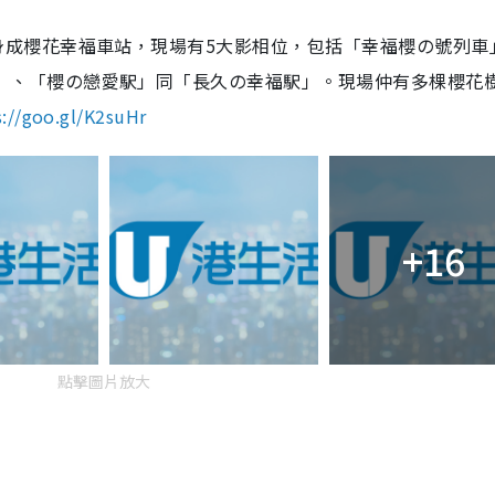
身成櫻花幸福車站，現場有5大影相位，包括「幸福櫻の號列車
」、「櫻の戀愛駅」同「長久の幸福駅」。現場仲有多棵櫻花
s://goo.gl/K2suHr
+16
點擊圖片放大