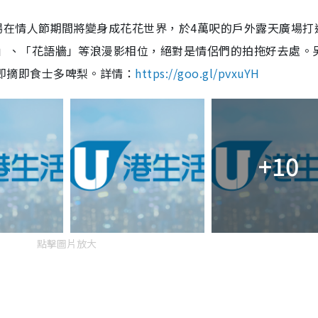
場在情人節期間將變身成花花世界，於4萬呎的戶外露天廣場打
屋」、「花語牆」等浪漫影相位，絕對是情侶們的拍拖好去處。
即摘即食士多啤梨。詳情：
https://goo.gl/pvxuYH
+10
點擊圖片放大