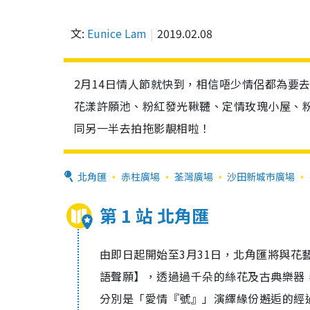
文:
Eunice Lam
2019.02.08
2月14日情人節就快到，相信唔少情侶都為要
花漾許願池、粉紅發光鞦韆、定情玫瑰小屋、
同另一半去拍拖影靚相啦！
北角匯
赤柱廣場
荃灣廣場
沙田新城市廣場
第 1 站 北角匯
由即日起開始至3月31日，北角匯將與花藝設
語聲願】，透過過千朵的絲花及古典樂器
分別是「愛情『號』」演繹緣份邂逅的經