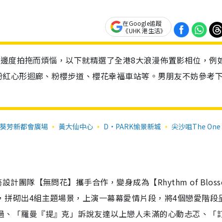
在Google追蹤
《UHK 港生活》
去邊度拍拖而煩惱，以下就精選了全港8大浪漫佈置影相位，例
粉紅心形迴廊、粉櫻步道、櫻花幸福車站等。男朋友不妨參考
葵芳新都會廣場
黃大仙中心
D·PARK愉景新城
尖沙咀The One
計團隊【無問花】攜手合作，變身成為【Rhythm of Bloss
，拼砌出4組主題場景，上演一幕幕愛情片段，將4個戀愛階段
過、「羅曼『提』克」訴說友達以上戀人未滿的心動忐忑、「