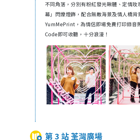
不同角落，分別有粉紅發光鞦韆、定情玫
幕」閃爍燈飾，配合無敵海景及情人橋背
YumMePrint，為情侶即場免費打印
Code即可收聽，十分浪漫！
第 3 站 荃灣廣場