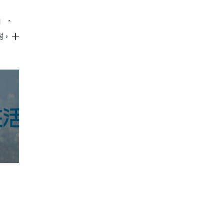
」、
樹，十