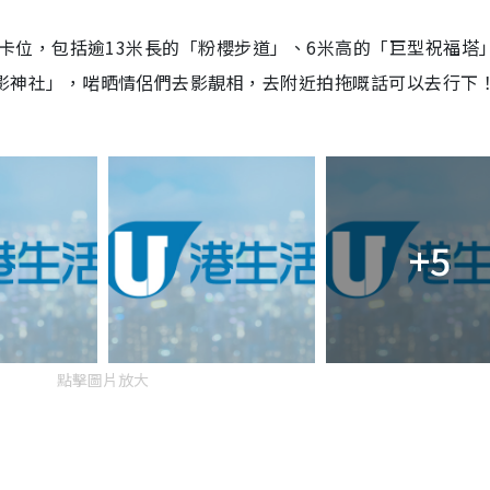
打卡位，包括逾13米長的「粉櫻步道」、6米高的「巨型祝福塔
影神社」，啱晒情侶們去影靚相，去附近拍拖嘅話可以去行下
+5
點擊圖片放大