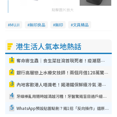
點擊圖片放大
MUJI
無印良品
無印
文具精品
港生活人氣本地熱話
1
奪命寄生蟲｜食生菜狂瀉首現死者！疫潮惡化錄1.8萬宗病例 揭洗菜3大謬誤
2
銀行高層戀上水療女技師！兩個月借128萬驚覺「沉船」沉落火海 揭背後疑似邪教操控賣淫
3
內地客歎港人唔識老！揭港鐵保鮮級冷氣 港人求放過：咪投訴
4
牙線棒亂用隨時越清越污糟！牙醫驚揭盲目過戶細菌恐致蛀牙：呢種先係日常真保養
5
WhatsApp預設貼圖點刪？揭1招「反向操作」還原簡潔介面 附3步實測教學