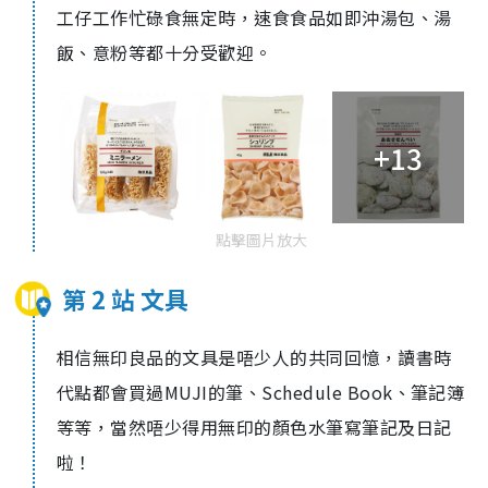
工仔工作忙碌食無定時，速食食品如即沖湯包、湯
飯、意粉等都十分受歡迎。
+13
點擊圖片放大
第 2 站 文具
相信無印良品的文具是唔少人的共同回憶，讀書時
代點都會買過
MUJI
的筆、
Schedule Book
、筆記簿
等等，當然唔少得用無印的顏色水筆寫筆記及日記
啦！