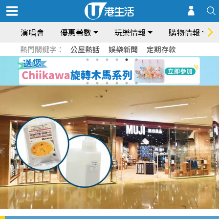
演唱會
優惠著數
玩樂情報
購物情報
熱門關鍵字：
公屋熱話
娛樂新聞
定期存款