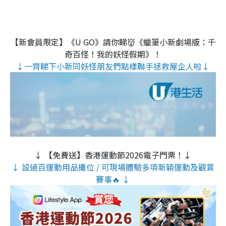
【新會員限定】《U GO》請你睇👹《蠟筆小新劇場版：千
奇百怪！我的妖怪假期》！
↓一齊睇下小新同妖怪朋友們點樣聯手拯救屋企人啦↓
↓ 【免費送】香港運動節2026電子門票！↓
↓ 設過百運動用品攤位 / 可現場體驗多項新穎運動及觀賞
賽事🔥 ↓