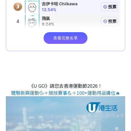
《U GO》請您去香港運動節2026！
體驗新興運動💦＋競技賽事💪＋100+運動用品攤位🔥