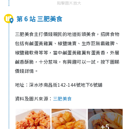
點擊圖片放大
第 6 站 三肥美食
三肥美食主打價錢親民的地道街頭美食，招牌食物
包括有鹹蛋黃雞翼、椒鹽燒賣、生炸巨無霸雞脾、
椒鹽雞軟骨等等，當中鹹蛋黃雞翼有蛋黃香，外層
鹹香酥脆，十分惹味，有興趣可以一試，按下圖睇
價錢詳情。
地址：深水埗南昌街142-144號地下6號舖
資料及圖片來源：
三肥美食
+5