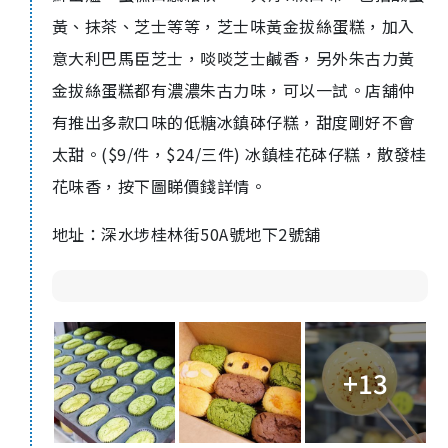
黃、抹茶、芝士等等，芝士味黃金拔絲蛋糕，加入
意大利巴馬臣芝士，啖啖芝士鹹香，另外朱古力黃
金拔絲蛋糕都有濃濃朱古力味，可以一試。店舖仲
有推出多款口味的低糖冰鎮砵仔糕，甜度剛好不會
太甜。
($9/
件，
$24/
三件
)
冰鎮桂花砵仔糕，散發桂
花味香，按下圖睇價錢詳情。
地址：深水埗桂林街50A號地下2號舖
+13