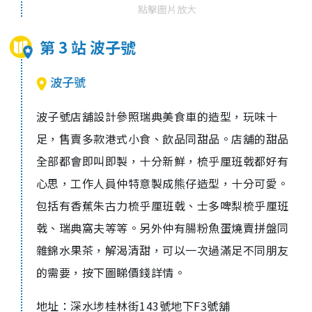
點擊圖片放大
第 3 站 波子號
波子號
波子號店舖設計參照瑞典美食車的造型，玩味十
足，售賣多款港式小食、飲品同甜品。店舖的甜品
全部都會即叫即製，十分新鮮，梳乎厘班戟都好有
心思，工作人員仲特意製成熊仔造型，十分可愛。
包括有香蕉朱古力梳乎厘班戟、士多啤梨梳乎厘班
戟、瑞典窩夫等等。另外仲有腸粉魚蛋燒賣拼盤同
雜錦水果茶，解渴清甜，可以一次過滿足不同朋友
的需要，按下圖睇價錢詳情。
地址：深水埗桂林街143號地下F3號舖