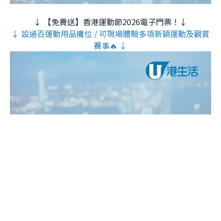
↓ 【免費送】香港運動節2026電子門票！↓
↓ 設過百運動用品攤位 / 可現場體驗多項新穎運動及觀賞
賽事🔥 ↓