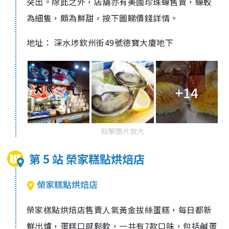
突出。除此之外，店舖亦有美國珍珠蠔售賣，蠔較
為細隻，頗為鮮甜，按下圖睇價錢詳情。
地址： 深水埗欽州街49號德寶大廈地下
+14
點擊圖片放大
第 5 站 榮家糕點烘焙店
榮家糕點烘焙店
榮家榚點烘焙店售賣人氣黃金拔絲蛋糕，每日都新
鮮出爐，蛋糕口感鬆軟，一共有7款口味，包括鹹蛋