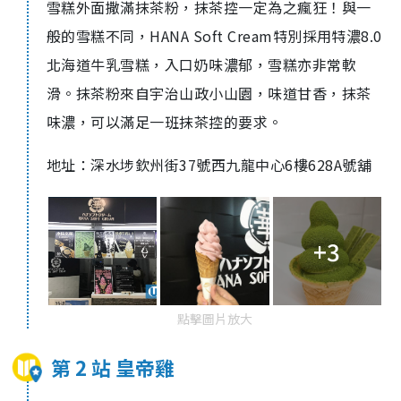
雪糕外面撒滿抹茶粉，抹茶控一定為之瘋狂！與一
般的雪糕不同，HANA Soft Cream特別採用特濃8.0
北海道牛乳雪糕，入口奶味濃郁，雪糕亦非常軟
滑。抹茶粉來自宇治山政小山園，味道甘香，抹茶
味濃，可以滿足一班抹茶控的要求。
地址：深水埗欽州街37號西九龍中心6樓628A號舖
+3
點擊圖片放大
第 2 站 皇帝雞