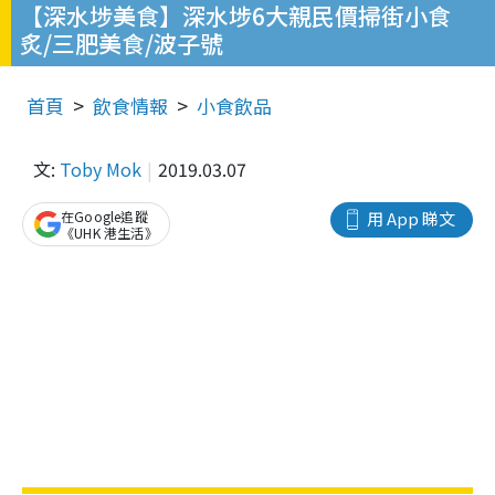
【深水埗美食】深水埗6大親民價掃街小食
炙/三肥美食/波子號
首頁
飲食情報
小食飲品
文:
Toby Mok
2019.03.07
在Google追蹤
用 App 睇文
《UHK 港生活》