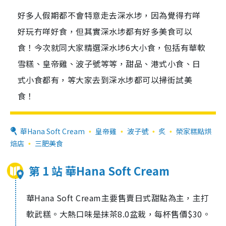
好多人假期都不會特意走去深水埗，因為覺得冇咩
好玩冇咩好食，但其實深水埗都有好多美食可以
食！今次就同大家精選深水埗6大小食，包括有華軟
雪糕、皇帝雞、波子號等等，甜品、港式小食、日
式小食都有，等大家去到深水埗都可以掃街試美
食！
華Hana Soft Cream
皇帝雞
波子號
炙
榮家糕點烘
焙店
三肥美食
第 1 站 華Hana Soft Cream
華Hana Soft Cream主要售賣日式甜點為主，主打
軟武糕。大熱口味是抹茶8.0盆栽，每杯售價$30。