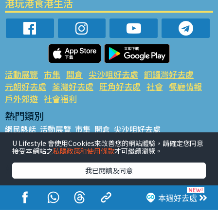
港玩港食港生活
活動展覽
市集
開倉
尖沙咀好去處
銅鑼灣好去處
元朗好去處
荃灣好去處
旺角好去處
社會
餐廳情報
戶外郊遊
社會福利
熱門類別
網民熱話
活動展覽
市集
開倉
尖沙咀好去處
銅鑼灣好去處
元朗好去處
荃灣好去處
旺角好去處
社會
U Lifestyle 會使用Cookies來改善您的網站體驗，請確定您同意
接受本網站之
私隱政策和使用條款
才可繼續瀏覽。
餐廳情報
戶外郊遊
熱門標籤
我已閱讀及同意
#UGO搵好去處
#人氣活動推介
#美食社群熱話
#親子玩樂好去處
#ULifestyle應用程式
#限時搶
本週好去處
#UJetso禮物放送
#ULifestyle商戶中心
#著數
#網絡熱話