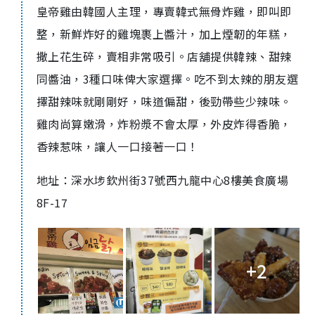
皇帝雞由韓國人主理，專賣韓式無骨炸雞，即叫即
整，新鮮炸好的雞塊裹上醬汁，加上煙韌的年糕，
撒上花生碎，賣相非常吸引。店舖提供韓辣、甜辣
同醬油，3種口味俾大家選擇。吃不到太辣的朋友選
擇甜辣味就剛剛好，味道偏甜，後勁帶些少辣味。
雞肉尚算嫩滑，炸粉漿不會太厚，外皮炸得香脆，
香辣惹味，讓人一口接著一口！
地址：深水埗欽州街37號西九龍中心8樓美食廣場
8F-17
+2