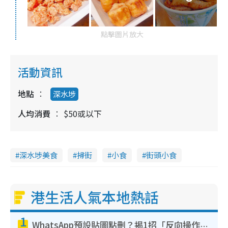
點擊圖片放大
活動資訊
地點
深水埗
人均消費
$50或以下
深水埗美食
掃街
小食
街頭小食
港生活人氣本地熱話
1
WhatsApp預設貼圖點刪？揭1招「反向操作」還原簡潔介面 附3步實測教學