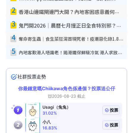
2
香港山邊鐵閘邊門大開？內地客困惑意義何在！網民神回覆：呢種叫法理性防禦
3
鬼門開2026｜農曆七月撞正日全食特別邪？專家警告切忌做一事！揭4大禁忌+2招保平安
4
奪命寄生蟲｜食生菜狂瀉首現死者！疫潮惡化錄1.8萬宗病例 揭洗菜3大謬誤
5
內地客歎港人唔識老！揭港鐵保鮮級冷氣 港人求放過：咪投訴