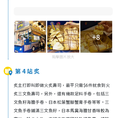
+8
點擊圖片放大
第 4 站 炙
炙主打即叫即做火炙壽司，最平只需$6件就食到火
炙三文魚壽司，另外，還有幾款足料手卷，包括三
文魚籽海膽手卷、日本松葉蟹腳蟹膏手卷等等。三
文魚手卷鋪滿三文魚籽，日本馬糞海膽甘香味較為