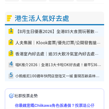
港生活人氣好去處
1
【8月生日優惠2026】全港85大食買玩著數攻略 自助餐/火鍋放題同行免費＋誠品/DONKI送現金券
2
人夫集團｜Klook套票/優先訂票/公開發售搶飛攻略！附票價.購票連結.場地座位表
3
香港室內好去處｜逾35大歎冷氣室內好去處推介 室內活動免費避雨無懼落雨
4
唱K推介2026︱全港13大卡啦OK好去處！最平$36起 日文K都有！(附地址+收費詳情)
5
小熊維尼100週年快閃店登陸又一城 重現百畝森林經典場景／獨家限定盲盒登場／專屬DIY香水