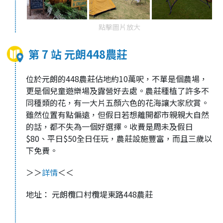
點擊圖片放大
第 7 站 元朗448農莊
位於元朗的448農莊佔地約10萬呎，不單是個農場，
更是個兒童遊樂場及露營好去處。農莊種植了許多不
同種類的花，有一大片五顏六色的花海讓大家欣賞。
雖然位置有點偏遠，但假日若想離開都市親親大自然
的話，都不失為一個好選擇。收費是周未及假日
$80、平日$50全日任玩，農莊設施豐富，而且三歲以
下免費。
＞＞
詳情
＜＜
地址： 元朗欖口村欖堤東路448農莊