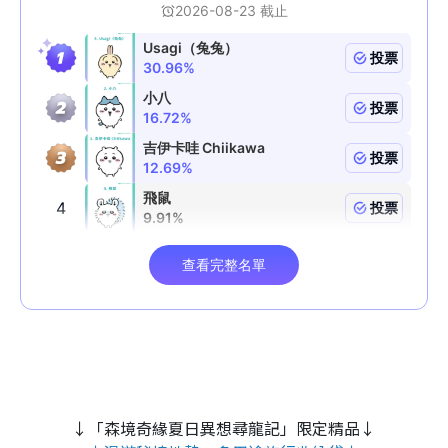
↓「森境奇緣夏日異想尋龍記」限定精品↓