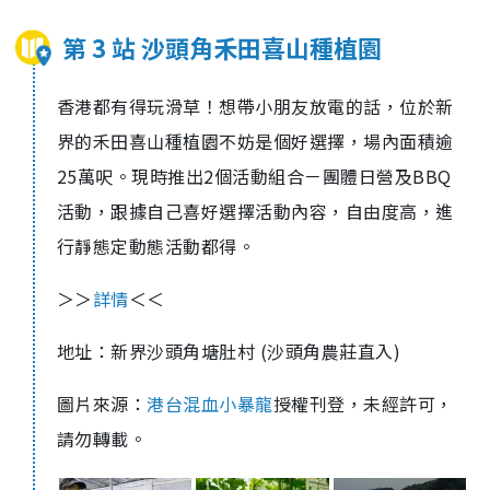
第 3 站 沙頭角禾田喜山種植園
香港都有得玩滑草！想帶小朋友放電的話，位於新
界的禾田喜山種植園不妨是個好選擇，場內面積逾
25萬呎。現時推出2個活動組合－團體日營及BBQ
活動，跟據自己喜好選擇活動內容，自由度高，進
行靜態定動態活動都得。
＞＞
詳情
＜＜
地址：新界沙頭角塘肚村 (沙頭角農莊直入)
圖片來源：
港台混血小暴龍
授權刊登，未經許可，
請勿轉載。