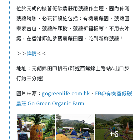
位於元朗的機薈低碳農莊用菠蘿作主題，園內佈滿
菠蘿蹤跡，必玩新設施包括：有機菠蘿園、菠蘿圖
案蒙古包、菠蘿許願樹、菠蘿祈福板等。不用去沖
繩，在香港都能參觀菠蘿田園，吃到新鮮菠蘿！
＞＞
詳情
＜＜
地址：元朗錦田四排石(鄰近西鐵錦上路站A出口步
行約三分鐘)
圖片來源：
gogreenlife.com.hk
、
FB@有機薈低碳
農莊 Go Green Organic Farm
+6