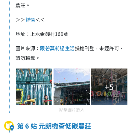
農莊。
＞＞
詳情
＜＜
地址：上水金錢村169號
圖片來源：
跟著莫莉過生活
授權刊登，未經許可，
請勿轉載。
+5
點擊圖片放大
第 6 站 元朗機薈低碳農莊