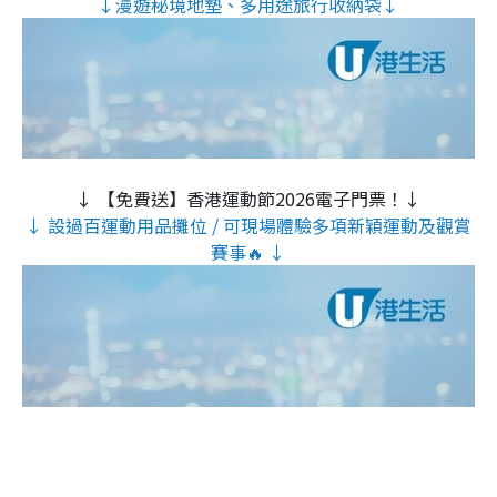
↓漫遊秘境地墊、多用途旅行收納袋↓
↓ 【免費送】香港運動節2026電子門票！↓
↓ 設過百運動用品攤位 / 可現場體驗多項新穎運動及觀賞
賽事🔥 ↓