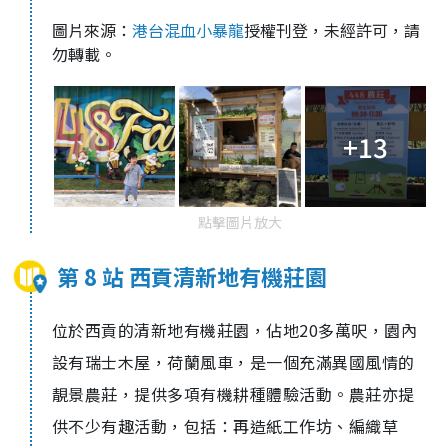
圖片來源：
港台混血小暴龍
授權刊登，未經許可，請
勿轉載。
+13
點擊圖片放大
第 8 站 西貢清新地有機莊園
位於西貢的清新地有機莊園，佔地20多萬呎，園內
設有瑞士木屋，荷蘭風車，是一個充滿異國風情的
靚景農莊，提供多項有機耕種體驗活動。農莊亦提
供不少有趣活動，包括：再造紙工作坊、編織草