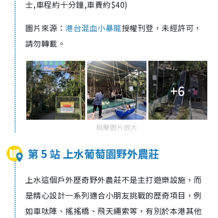
士,車程約十分鐘,車費約$40)
圖片來源：
港台混血小暴龍
授權刊登，未經許可，
請勿轉載。
+6
點擊圖片放大
第 5 站 上水葡萄園野外農莊
上水這個戶外歷奇野外農莊不是主打遊樂設施，而
是精心設計一系列適合小朋友挑戰的歷奇項目，例
如車呔陣、搖搖橋、飛天繩索等，有別於本港其他