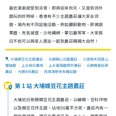
最近漸漸感受到涼意，即將迎來秋天，又是到郊外
遊玩的好時候，香港有不少主題農莊讓大家去郊
遊，場內有不同設施活動，例如餵飼動物、即摘蔬
果園、充氣城堡、沙地繩網、攀石牆等等，大家假
日不妨可以與家人朋友一起到農莊親親大自然！
大埔蝶豆花主題農莊
元朗開心花園農莊
沙頭角禾田喜山
種植園
上水假日農場
上水葡萄園野外農莊
元朗機薈低碳
農莊
元朗448農莊
西貢清新地有機莊園
第 1 站 大埔蝶豆花主題農莊
大埔近日新開蝶豆花主題農莊，以蝴蝶、豆科作物
以及蝶豆花作主題，佔地50萬平方呎。農莊內有一