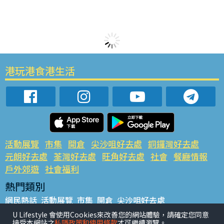
港玩港食港生活
活動展覽
市集
開倉
尖沙咀好去處
銅鑼灣好去處
元朗好去處
荃灣好去處
旺角好去處
社會
餐廳情報
戶外郊遊
社會福利
熱門類別
網民熱話
活動展覽
市集
開倉
尖沙咀好去處
銅鑼灣好去處
元朗好去處
荃灣好去處
旺角好去處
社會
U Lifestyle 會使用Cookies來改善您的網站體驗，請確定您同意
接受本網站之
私隱政策和使用條款
才可繼續瀏覽。
餐廳情報
戶外郊遊