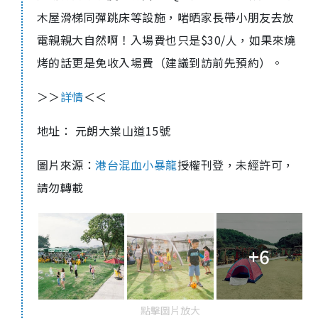
木屋滑梯同彈跳床等設施，啱晒家長帶小朋友去放
電親親大自然啊！入場費也只是$30/人，如果來燒
烤的話更是免收入場費（建議到訪前先預約）。
＞＞
詳情
＜＜
地址： 元朗大棠山道15號
圖片來源：
港台混血小暴龍
授權刊登，未經許可，
請勿轉載
+6
點擊圖片放大