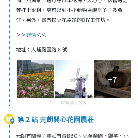
個自然湖景，還可在風車花海、大心心、懷舊電話
等打卡影相，更可以到小小動物區餵飼羊羊及兔
仔。另外，還有蝶豆花主題的DIY工作坊。
＞＞
詳情
＜＜
地址：大埔鳳園路 8 號
+7
點擊圖片放大
第 2 站 元朗開心花園農莊
元朗有間親子農莊有齊BBQ、兒童樂園、餵羊、小