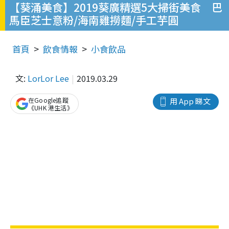
【葵涌美食】2019葵廣精選5大掃街美食 巴
馬臣芝士意粉/海南雞撈麵/手工芋圓
首頁
飲食情報
小食飲品
文:
LorLor Lee
2019.03.29
在Google追蹤
用 App 睇文
《UHK 港生活》