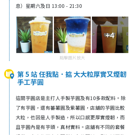
息）星期六及日 13:00 - 21:30
+4
點擊圖片放大
第 5 站 任我點．掂 大大粒厚實又煙韌
手工芋圓
這間芋圓店是主打人手製芋圓及有10多款配料。除
了有芋圓，還有蕃薯圓及紫薯圓，店舖的芋圓比較
大粒，也因是人手製造，所以口感更厚實煙韌，而
且芋圓內是有芋頭，真材實料。店舖有不同的套餐