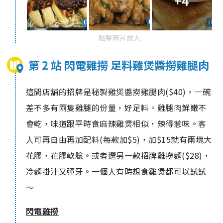
+4
點擊圖片放大
第 2 站 閃電雞撈 足料雞煲醬撈雞腿肉
這間店舖的招牌是秘製雞煲醬撈雞腿肉($40)，一碗
差不多有兩隻雞腿的份量，好足料。雞腿肉鮮嫩不
會乾，味道跟平時食麻辣雞煲相似，辣得惹味。客
人可再自由再加配料(每款加$5)，加$15就有兩塊大
花膠，花膠軟腍。或者選另一款招牌雞撈麵($28)，
冷麵掛汁又彈牙。一個人有時想食雞煲都可以試試
～
閃電雞撈