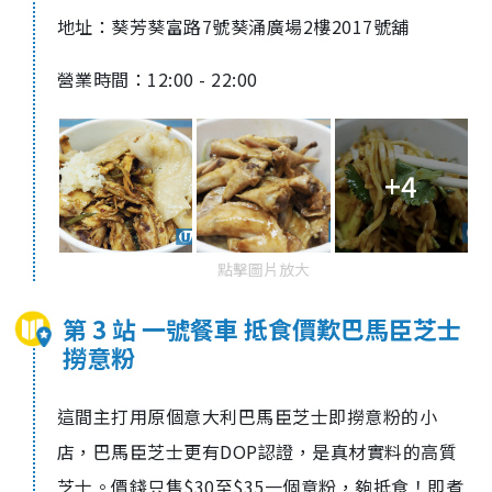
地址：葵芳葵富路7號葵涌廣場2樓2017號舖
營業時間：12:00 - 22:00
+4
點擊圖片放大
第 3 站 一號餐車 抵食價歎巴馬臣芝士
撈意粉
這間主打用原個意大利巴馬臣芝士即撈意粉的小
店，巴馬臣芝士更有DOP認證，是真材實料的高質
芝士。價錢只售$30至$35一個意粉，夠抵食！即煮