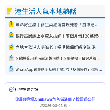
港生活人氣本地熱話
1
奪命寄生蟲｜食生菜狂瀉首現死者！疫潮惡化錄1.8萬宗病例 揭洗菜3大謬誤
2
銀行高層戀上水療女技師！兩個月借128萬驚覺「沉船」沉落火海 揭背後疑似邪教操控賣淫
3
內地客歎港人唔識老！揭港鐵保鮮級冷氣 港人求放過：咪投訴
4
牙線棒亂用隨時越清越污糟！牙醫驚揭盲目過戶細菌恐致蛀牙：呢種先係日常真保養
5
WhatsApp預設貼圖點刪？揭1招「反向操作」還原簡潔介面 附3步實測教學