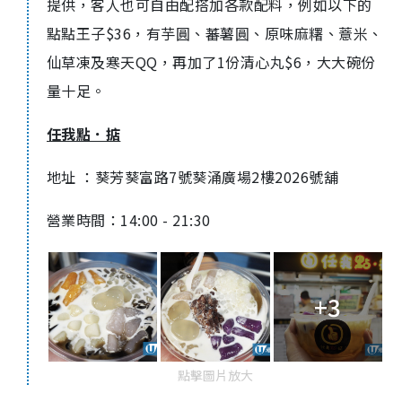
提供，客人也可自由配搭加各款配料，例如以下的
點點王子$36，有芋圓、蕃薯圓、原味麻糬、薏米、
仙草凍及寒天QQ，再加了1份清心丸$6，大大碗份
量十足。
任我點．掂
地址 ：葵芳葵富路7號葵涌廣場2樓2026號舖
營業時間：14:00 - 21:30
+3
點擊圖片放大