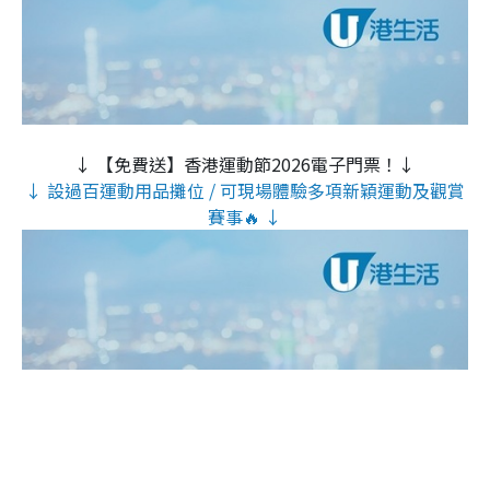
↓ 【免費送】香港運動節2026電子門票！↓
↓ 設過百運動用品攤位 / 可現場體驗多項新穎運動及觀賞
賽事🔥 ↓