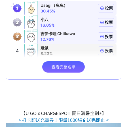
【U GO x CHARGESPOT 夏日消暑企劃⚡】
> 打卡即送充電券！限量1000張🔋送完即止 <