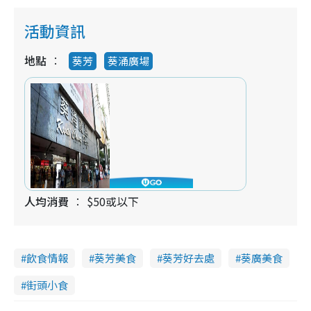
活動資訊
地點
葵芳
葵涌廣場
人均消費
$50或以下
飲食情報
葵芳美食
葵芳好去處
葵廣美食
街頭小食