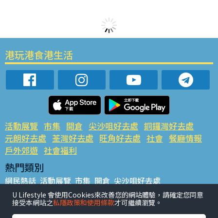
港玩港食港生活
活動展覽
市集
開倉
尖沙咀好去處
銅鑼灣好去處
元朗好去處
荃灣好去處
旺角好去處
社會
餐廳情報
戶外郊遊
社會福利
熱門類別
網民熱話
活動展覽
市集
開倉
尖沙咀好去處
銅鑼灣好去處
元朗好去處
荃灣好去處
旺角好去處
社會
U Lifestyle 會使用Cookies來改善您的網站體驗，請確定您同意
接受本網站之
私隱政策和使用條款
才可繼續瀏覽。
餐廳情報
戶外郊遊