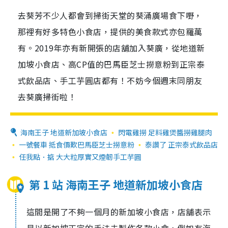
去葵芳不少人都會到掃街天堂的葵涌廣場食下嘢，
那裡有好多特色小食店，提供的美食款式亦包羅萬
有。2019年亦有新開張的店舖加入葵廣，從地道新
加坡小食店、高CP值的巴馬臣芝士撈意粉到正宗泰
式飲品店、手工芋圓店都有！不妨今個週末同朋友
去葵廣掃街啦！
海南王子 地道新加坡小食店
閃電雞撈 足料雞煲醬撈雞腿肉
一號餐車 抵食價歎巴馬臣芝士撈意粉
泰讚了 正宗泰式飲品店
任我點．掂 大大粒厚實又煙韌手工芋圓
第 1 站 海南王子 地道新加坡小食店
這間是開了不夠一個月的新加坡小食店，店舖表示