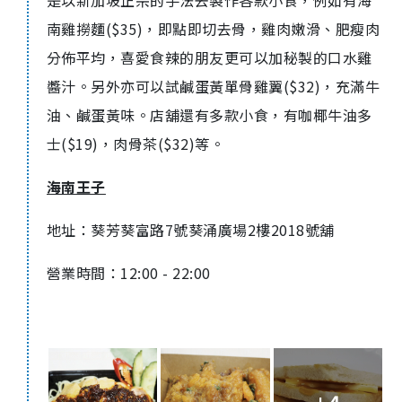
是以新加坡正宗的手法去製作各款小食，例如有海
南雞撈麵($35)，即點即切去骨，雞肉嫩滑、肥瘦肉
分佈平均，喜愛食辣的朋友更可以加秘製的口水雞
醬汁。另外亦可以試鹹蛋黃單骨雞翼($32)，充滿牛
油、鹹蛋黃味。店舖還有多款小食，有咖椰牛油多
士($19)，肉骨茶($32)等。
海南王子
地址：葵芳葵富路7號葵涌廣場2樓2018號舖
營業時間：12:00 - 22:00