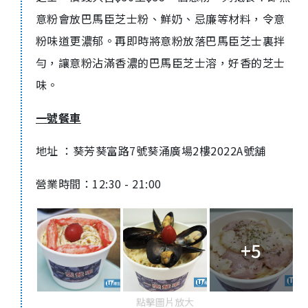
意粉會放巴馬臣芝士粉、鮮奶、忌廉等材料，令意
粉味道更濃郁。再即時將意粉放落巴馬臣芝士裏拌
勻，讓意粉沾滿香濃的巴馬臣芝士溶，好香的芝士
味。
一號餐車
地址 ：葵芳葵富路7號葵涌廣場2樓2022A號舖
營業時間：12:30 - 21:00
+5
點擊圖片放大