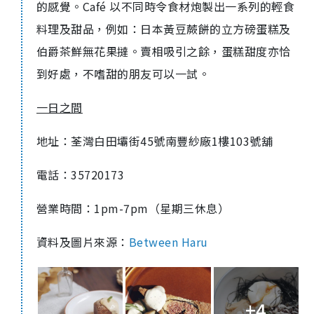
的感覺。
Café
以不同時令食材炮製出一系列的輕食
料理及甜品，例如：
日本黃豆蕨餅的立方磅蛋糕及
伯爵茶鮮無花果撻
。賣相吸引之餘，蛋糕甜度亦恰
到好處，不嗜甜的朋友可以一試。
一日之間
地址：
荃灣白田壩街
45
號南豐紗廠
1
樓
103
號舖
電話：
35720173
營業時間：
1pm-7pm
（星期三休息）
資料及圖片來源：
Between Haru
+4