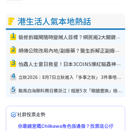
港生活人氣本地熱話
1
裝修拆鐵閘隨時變賊人目標？網民揭2大關鍵用途：裝新式等於白裝？附新舊鐵閘分別
2
網傳公院改用內地/副廠藥？醫生拆解正副廠分別 揭4類人換藥隨時出事
3
怕蟲人士夏日救星！日本3COINS爆紅驅蟲神器$45起 1招「全程免觸碰」輕鬆搞定小強
4
立秋2026｜8月7日立秋進入「多事之秋」 3件事唔做得！專家教6招開運 清枱頭／銀包納氣接好運
5
颱風白海豚料周日襲浙江！經歷5次「眼牆置換」極罕見 成登陸內地最長途颱風