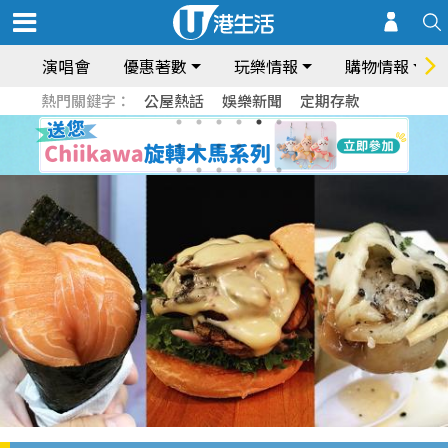
演唱會
優惠著數
玩樂情報
購物情報
熱門關鍵字：
公屋熱話
娛樂新聞
定期存款