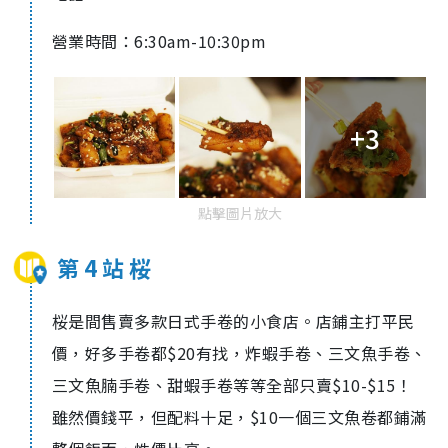
營業時間：6:30am-10:30pm
+3
點擊圖片放大
第 4 站 桜
桜是間售賣多款日式手卷的小食店。店鋪主打平民
價，好多手卷都$20有找，炸蝦手卷、三文魚手卷、
三文魚腩手卷、甜蝦手卷等等全部只賣$10-$15！
雖然價錢平，但配料十足，$10一個三文魚卷都鋪滿