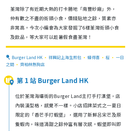
荃灣除了有近期大熱的打卡勝地「南豐紗廠」外，
仲有數之不盡的街頭小食，價錢貼地之餘，質素亦
非常高。今次小編會為大家發掘了6樣荃灣街頭小食
及飲品，等大家可以趁暑假食盡荃灣！
Burger Land HK
祥興記上海生煎包
蠔得喜
桜
一日
之間
齊柏林熱狗店
第 1 站 Burger Land HK
位於荃灣海壩街的Burger Land主打手打漢堡，店
內裝潢型格，感覺不一樣。小店招牌菜式之一夏日
限定的「香芒手打蝦堡」，選用了新鮮呂宋芒及原
隻蝦肉，味道清甜之餘仲富有層次感。蝦堡即叫即