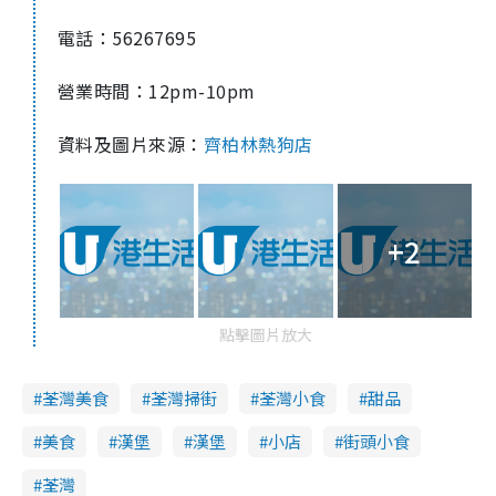
電話：
56267695
營業時間：
12pm-10pm
資料及圖片來源：
齊柏林熱狗店
+2
點擊圖片放大
荃灣美食
荃灣掃街
荃灣小食
甜品
美食
漢堡
漢堡
小店
街頭小食
荃灣