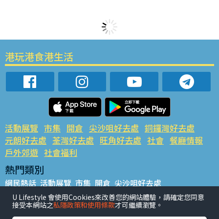
港玩港食港生活
活動展覽
市集
開倉
尖沙咀好去處
銅鑼灣好去處
元朗好去處
荃灣好去處
旺角好去處
社會
餐廳情報
戶外郊遊
社會福利
熱門類別
網民熱話
活動展覽
市集
開倉
尖沙咀好去處
銅鑼灣好去處
元朗好去處
荃灣好去處
旺角好去處
社會
U Lifestyle 會使用Cookies來改善您的網站體驗，請確定您同意
接受本網站之
私隱政策和使用條款
才可繼續瀏覽。
餐廳情報
戶外郊遊