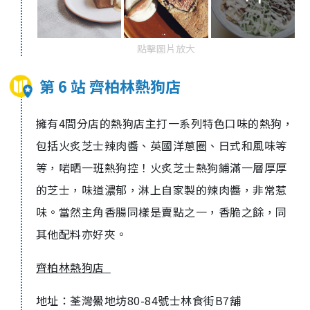
點擊圖片放大
第 6 站 齊柏林熱狗店
擁有
4
間分店的熱狗店主打一系列特色口味的熱狗，
包括火
炙芝士辣肉醬
、英國洋蔥圈、
日式和風味等
等，
啱
晒一班熱狗控！
火
炙芝士熱狗鋪滿一層厚厚
的芝士，味道濃郁，淋上自家製的辣肉醬
，非常惹
味。當然主角香腸同樣是賣點之一，香脆之餘，同
其他配料亦好夾。
齊柏林熱狗店
地址：
荃灣鱟地坊
80-84
號士林食街
B7
舖