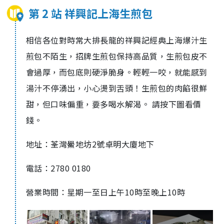
第 2 站 祥興記上海生煎包
相信各位對時常大排長龍的祥興記經典上海爆汁生
煎包不陌生，招牌生煎包保持高品質，生煎包皮不
會過厚，而包底則硬淨脆身。輕輕一咬，就能感到
湯汁不停湧出，小心燙到舌頭！生煎包的肉餡很鮮
甜，但口味偏重，要多喝水解渴。 請按下圖看價
錢。
地址：荃灣鱟地坊2號卓明大廈地下
電話：2780 0180
營業時間：星期一至日上午10時至晚上10時