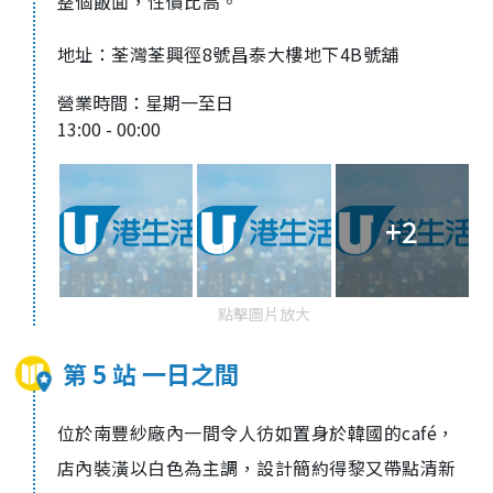
整個飯面，性價比高。
地址：荃灣荃興徑8號昌泰大樓地下4B號舖
營業時間：星期一至日
13:00 - 00:00
+2
點擊圖片放大
第 5 站 一日之間
位於
南豐
紗廠
內一間令人彷如置身於
韓國的
café
，
店
內
裝潢以白色為主調，設計簡約得黎又帶點清新