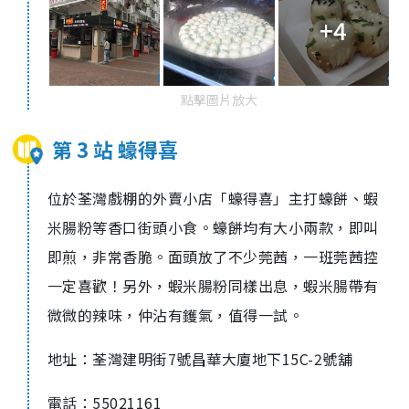
+4
點擊圖片放大
第 3 站 蠔得喜
位於荃灣戲棚的外賣小店「蠔得喜」主打蠔餅、蝦
米腸粉等香口街頭小食。蠔餅均有大小兩款，即叫
即煎，非常香脆。面頭放了不少莞茜，一班莞茜控
一定喜歡！另外，蝦米腸粉同樣出息，蝦米腸帶有
微微的辣味，仲沾有鑊氣，值得一試。
地址：荃灣建明街7號昌華大廈地下15C-2號舖
電話：55021161