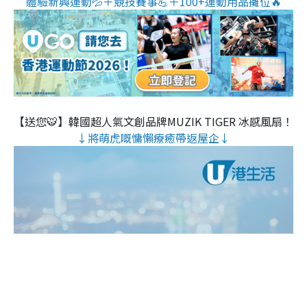
體驗新興運動💦＋競技賽事💪＋100+運動用品攤位🔥
【送您🐯】韓國超人氣文創品牌MUZIK TIGER 冰感風扇！
↓將萌虎嘅慵懶療癒帶返屋企↓