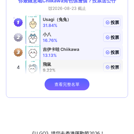
《U GO》請您去香港運動節2026！