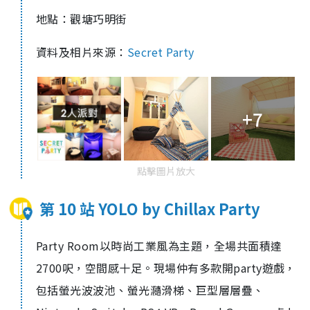
地點：觀塘巧明街
資料及相片來源：
Secret Party
+7
點擊圖片放大
第 10 站 YOLO by Chillax Party
Party Room以
時尚工業風為主題，全場共面積達
2700呎，空間感十足。現場仲有多款開party遊戲，
包括螢
光波波池
、螢
光瀡滑梯
、
巨型層層疊
、