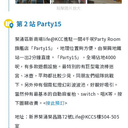
點擊圖片放大
第 2 站 Party15
葵涌區新商場life@KCC進駐一間4千呎Party Room
旗艦店「Party15」，地理位置夠方便，由葵興地鐵
站一出2分鐘直達。「Party15」，全場佔地4000
呎，有多款遊戲設施。最特別的有巨型電流棒迷
宮、冰壺，平時都比較少見，同朋友們組隊挑戰
下。另外仲有個霓虹燈幻彩波波池，好靚好吸引。
當然仲有最基本的自動麻雀枱、switch、唱K等，按
下圖睇收費。<
按此預訂
>
地址：新界葵涌葵昌路72號Life@KCC5樓504-505
室