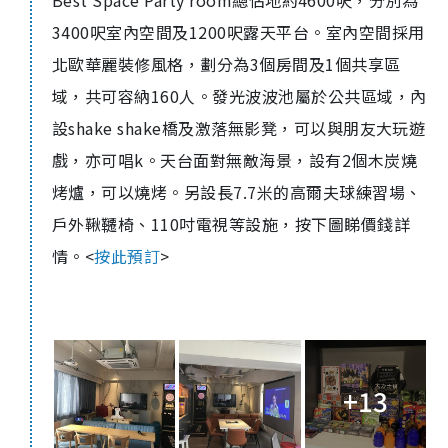
Best Space Party room總佔地約4600呎，分別為
3400呎室內空間及1200呎露天平台。室內空間採用
北歐華麗裝修風格，劃分為3個房間及1個共享區
域，共可容納160人。發光波波池屬於公共區域，內
設shake shake橋及激落無影凳，可以與朋友大玩遊
戲，亦可唱k。天台面對無敵海景，設有2個木炭燒
烤爐，可以燒烤。另設長7.7米的高爾夫球練習場、
戶外鞦韆椅、110吋電視等設施，按下圖睇價錢詳
情。<
按此預訂
>
+13