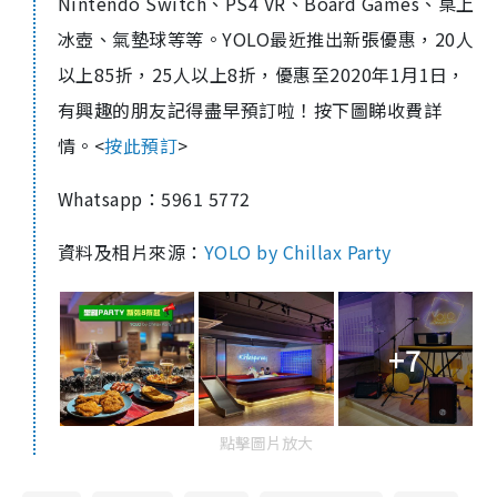
Nintendo Switch、PS4 VR、Board Games、桌上
冰壺、氣墊球等等。YOLO最近推出新張優惠，
20人
以上85折，25人以上8折，優惠至2020年1月1日，
有興趣的朋友記得盡早預訂啦！按下圖睇收費詳
情。
<
按此預訂
>
Whatsapp：5961 5772
資料及相片來源：
YOLO by Chillax Party
+7
點擊圖片放大