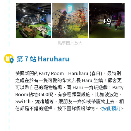
+9
點擊圖片放大
第 7 站 Haruharu
葵興新開的Party Room - Haruharu (春日)，最特別
之處在於有一隻可愛的柴犬店長 Haru 坐鎮！顧客更
可以帶自己的竉物進場，同 Haru 一齊玩遊戲！Party
Room佔地3500呎，有多種類型設施，比如波波池、
Switch、燒烤爐等，跟朋友一齊抑或帶竉物上去，相
信都是不錯的選擇，按下圖睇價錢詳情。
<
按此預訂
>