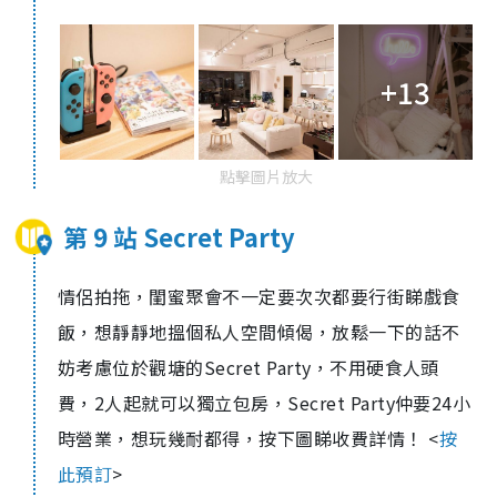
+13
點擊圖片放大
第 9 站 Secret Party
情侶拍拖，閨蜜聚會不一定要次次都要行街睇戲食
飯，想靜靜地搵個私人空間傾偈，放鬆一下的話不
妨考慮位於觀塘的Secret Party，不用硬食人頭
費，2人起就可以獨立包房，Secret Party仲要24小
時營業，想玩幾耐都得，按下圖睇收費詳情！
<
按
此預訂
>