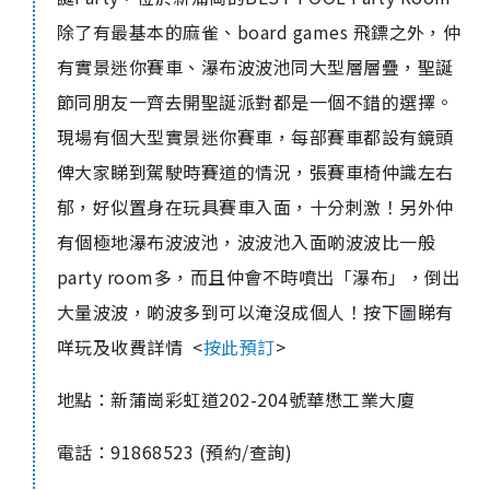
除了有最基本的麻雀、board games 飛鏢之外，仲
有實景迷你賽車、瀑布波波池同大型層層疊，聖誕
節同朋友一齊去開聖誕派對都是一個不錯的選擇。
現場有個大型實景迷你賽車，每部賽車都設有鏡頭
俾大家睇到駕駛時賽道的情況，張賽車椅仲識左右
郁，好似置身在玩具賽車入面，十分刺激！另外仲
有個極地瀑布波波池，波波池入面啲波波比一般
party room多，而且仲會不時噴出「瀑布」，倒出
大量波波，啲波多到可以淹沒成個人！按下圖睇有
咩玩及收費詳情 <
按此預訂
>
地點：新蒲崗彩虹道202-204號華懋工業大廈
電話：91868523 (預約/查詢)