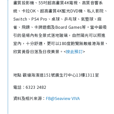
畫質投影機、55吋超高畫質4K電視、高質音響系
統、卡拉OK、超高畫質4K藍光DVD機、私人影院、
Switch、PS4 Pro、桌球、乒乓球、氣墊球、麻
雀、飛鏢、卡牌遊戲及Board Games等。當中最吸
引的是場內有全景式落地玻璃，自然陽光可以照進
室內，十分舒適，更可以180度飽覽無敵維港海景、
欣賞黃昏日落及日夜美景。
<
按此預訂
>
地點 觀塘海濱道151號廣生行中心13樓1311室
電話：6323 2482
資料及相片來源：
FB@Seaview VIVA