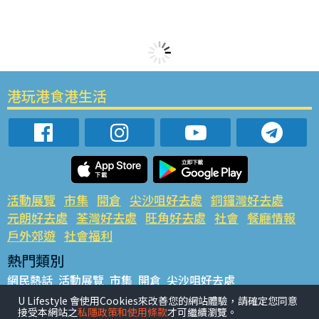
港玩港食港生活
活動展覽
市集
開倉
尖沙咀好去處
銅鑼灣好去處
元朗好去處
荃灣好去處
旺角好去處
社會
餐廳情報
戶外郊遊
社會福利
熱門類別
網民熱話
活動展覽
市集
開倉
尖沙咀好去處
銅鑼灣好去處
元朗好去處
荃灣好去處
旺角好去處
社會
U Lifestyle 會使用Cookies來改善您的網站體驗，請確定您同意
接受本網站之
私隱政策和使用條款
才可繼續瀏覽。
餐廳情報
戶外郊遊