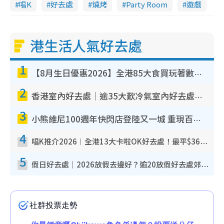
唱K
好去處
燒烤
Party Room
遊戲
港生活人氣好去處
1
【8月生日優惠2026】全港85大食買玩著數攻略 自助餐/火鍋放題同行免費＋誠品/DONKI送現金券
2
香港室內好去處｜逾35大歎冷氣室內好去處推介 室內活動免費避雨無懼落雨
3
小熊維尼100週年快閃店登陸又一城 重現百畝森林經典場景／獨家限定盲盒登場／專屬DIY香水
4
唱K推介2026︱全港13大卡啦OK好去處！最平$36起 日文K都有！(附地址+收費詳情)
5
假日好去處｜2026放假去邊好？逾20放假好去處郊外/秘景 休閒半日或一日遊