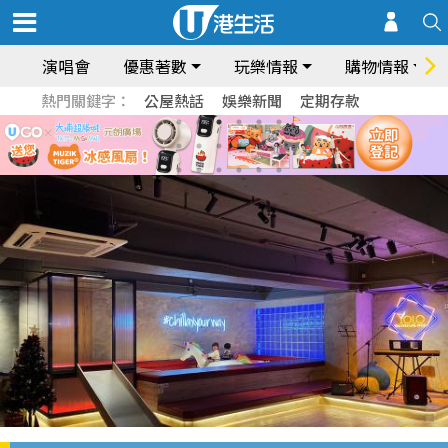
演唱會
優惠著數
玩樂情報
購物情報
熱門關鍵字：
公屋熱話
娛樂新聞
定期存款