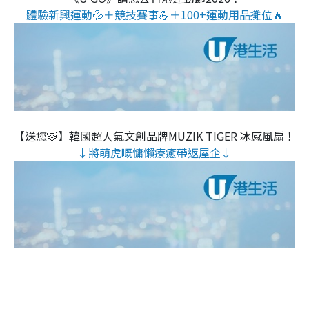
體驗新興運動💦＋競技賽事💪＋100+運動用品攤位🔥
【送您🐯】韓國超人氣文創品牌MUZIK TIGER 冰感風扇！
↓將萌虎嘅慵懶療癒帶返屋企↓