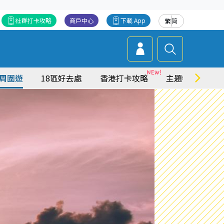
社群打卡攻略
商戶中心
下載 App
繁
简
周圍遊
18區好去處
香港打卡攻略
主題特集