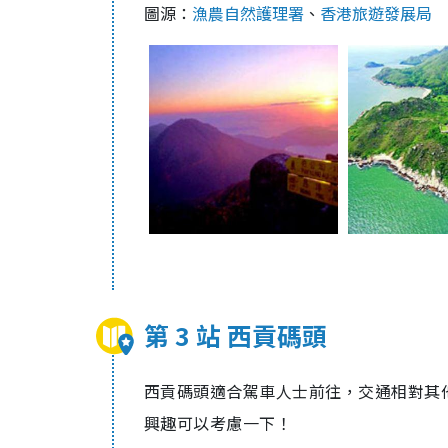
圖源：
漁農自然護理署
、
香港旅遊發展局
第 3 站 西貢碼頭
西貢碼頭
適合駕車人
士
前往，交通相對其
興趣可以考慮一下！