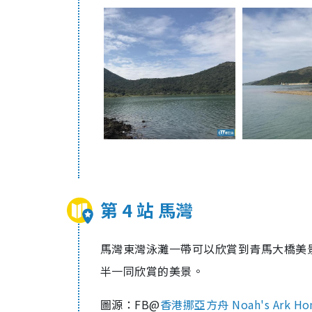
第 4 站 馬灣
馬灣東灣泳灘一帶可以欣賞到
青馬大橋美
半一同欣賞的美景。
圖源：FB@
香港挪亞方舟 Noah's Ark Hon