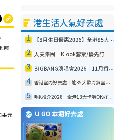
港生活人氣好去處
1
接
【8月生日優惠2026】全港85大食買玩著數攻略 自助餐/火鍋放題同行免費＋誠品/DONKI送現金券
興趣
2
人夫集團｜Klook套票/優先訂票/公開發售搶飛攻略！附票價.購票連結.場地座位表
3
BIGBANG演唱會2026｜11月香港啟德開3場！實名制VIP申請、優先購票攻略
4
香港室內好去處｜逾35大歎冷氣室內好去處推介 室內活動免費避雨無懼落雨
5
唱K推介2026︱全港13大卡啦OK好去處！最平$36起 日文K都有！(附地址+收費詳情)
U GO 本週好去處
如果元