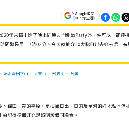
在Google追蹤
《UHK 港生活》
020年來臨！除了晚上同朋友開倒數Party外，仲可以一齊迎
日出時間將是早上7時02分。今次就推介10大睇日出去好去處，有
清水灣田下山
大東山
飛鵝山
石澳
朗、錦田一帶的平原，是拍攝日出、日落及星河的好地點。但
山前記得準備好充足照明設備同糧食。