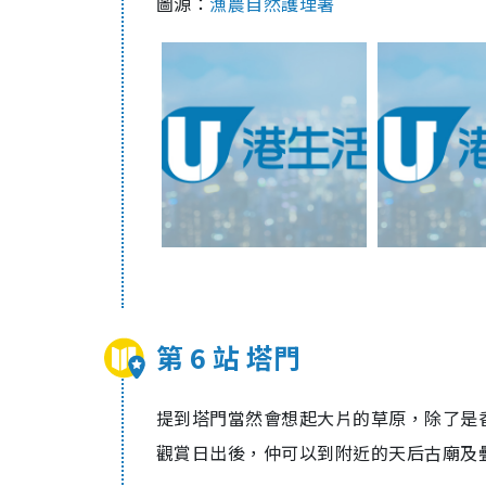
圖源：
漁農自然護理署
第 6 站 塔門
提到塔門當然會想起大片的草原，除了是
觀賞日出後，仲可以到附近的天后古廟及