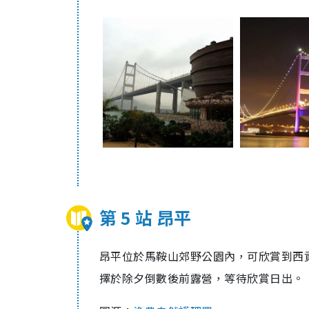
第 5 站 昂平
昂平位於馬鞍山郊野公園
內
，可欣賞到
西
擇於除夕倒數後前露營，等待欣賞日出。