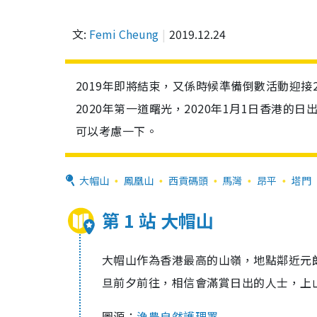
文:
Femi Cheung
2019.12.24
2019年即將結束，又係時候準備倒數活動迎接2
2020年第一道曙光，2020年1月1日香港的
可以考慮一下。
大帽山
鳳凰山
西貢碼頭
馬灣
昂平
塔門
第 1 站 大帽山
大帽山作為香港最高的山嶺，地點鄰近元
旦前夕前往，相信會滿賞日出的人士，上
圖源：
漁農自然護理署