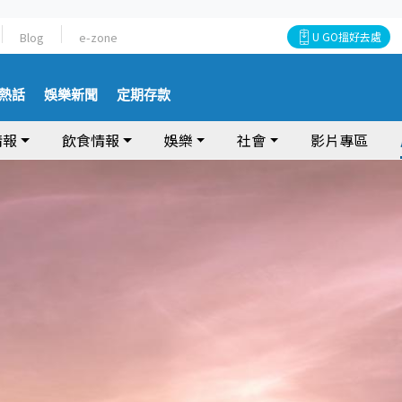
Blog
e-zone
U GO搵好去處
熱話
娛樂新聞
定期存款
情報
飲食情報
娛樂
社會
影片專區