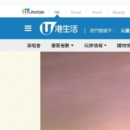
HK
Travel
Food
Beauty
熱門關鍵字：
公屋
演唱會
優惠著數
玩樂情報
購物