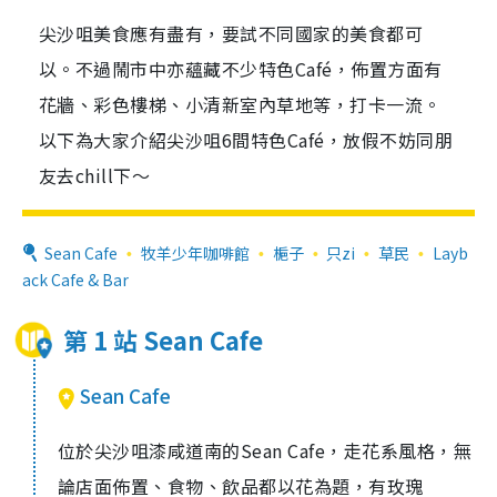
尖沙咀美食應有盡有，要試不同國家的美食都可
以。不過鬧市中亦蘊藏不少特色Café，佈置方面有
花牆、彩色樓梯、小清新室內草地等，打卡一流。
以下為大家介紹尖沙咀6間特色Café，放假不妨同朋
友去chill下～
Sean Cafe
牧羊少年咖啡館
梔子
只zi
草民
Layb
ack Cafe & Bar
第 1 站 Sean Cafe
Sean Cafe
位於尖沙咀漆咸道南的
Sean Cafe
，走花系風格，無
論店面佈置、食物、飲品都以花為題，有玫瑰