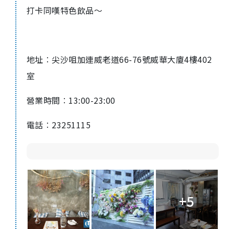
打卡同嘆特色飲品～
地址︰尖沙咀加連威老道
66-76
號威華大廈
4
樓
402
室
營業時間︰
13:00-23:00
電話︰
23251115
+5