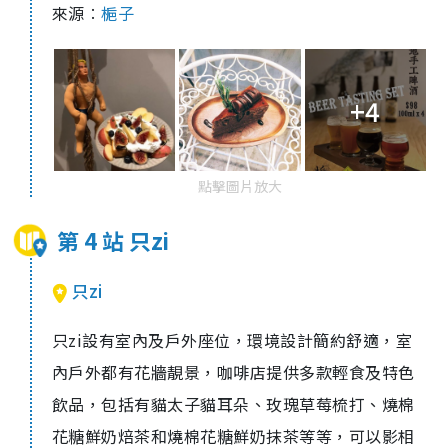
來源︰
梔子
+4
點擊圖片放大
第 4 站 只zi
只zi
只
zi
設有室內及戶外座位，環境設計簡約舒適，室
內戶外都有花牆靚景，咖啡店提供多款輕食及特色
飲品，包括有貓太子貓耳朵、玫瑰草莓梳打、燒棉
花糖鮮奶焙茶和燒棉花糖鮮奶抹茶等等，可以影相