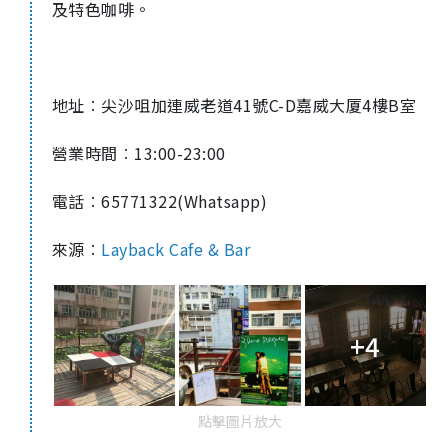
及特色咖啡。
地址︰尖沙咀加連威老道
41
號
C-D
嘉威大厦
4
樓
B
室
營業時間︰
13:00-23:00
電話︰
65771322(Whatsapp)
來源︰
Layback Cafe & Bar
+4
點擊圖片放大