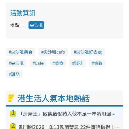
活動資訊
地點
尖沙咀
尖沙咀美食
尖沙咀cafe
尖沙咀好去處
尖沙咀
Cafe
美食
咖啡
佐敦
甜品
港生活人氣本地熱話
1
「居屋王」啟德啟悅苑入伙不足一年淪甩漏之王！插頭噴火花致大停電 多戶業主全屋家電報銷
2
鬼門開2026｜8.13鬼節禁忌 22件事唔做得！燒肉、刺身要少食？半夜勿吹口哨/打呢個電話