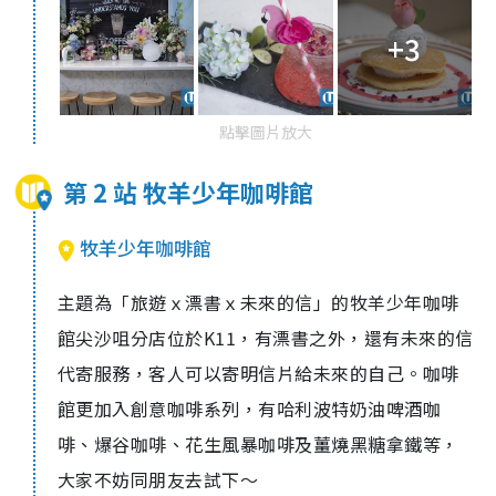
+3
點擊圖片放大
第 2 站 牧羊少年咖啡館
牧羊少年咖啡館
主題為「旅遊ｘ漂書ｘ未來的信」的牧羊少年咖啡
館尖沙咀分店位於
K11
，有漂書之外，還有未來的信
代寄服務，客人可以寄明信片給未來的自己。咖啡
館更加入創意咖啡系列，有哈利波特奶油啤酒咖
啡、爆谷咖啡、花生風暴咖啡及薑燒黑糖拿鐵等，
大家不妨同朋友去試下～