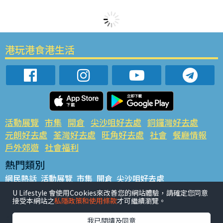
港玩港食港生活
活動展覽
市集
開倉
尖沙咀好去處
銅鑼灣好去處
元朗好去處
荃灣好去處
旺角好去處
社會
餐廳情報
戶外郊遊
社會福利
熱門類別
網民熱話
活動展覽
市集
開倉
尖沙咀好去處
銅鑼灣好去處
元朗好去處
荃灣好去處
旺角好去處
社會
U Lifestyle 會使用Cookies來改善您的網站體驗，請確定您同意
接受本網站之
私隱政策和使用條款
才可繼續瀏覽。
餐廳情報
戶外郊遊
熱門標籤
我已閱讀及同意