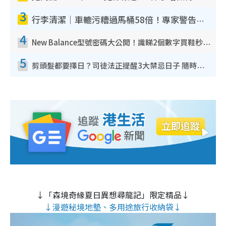
3
行李清潔｜車轆污糟過馬桶58倍！專家警告忌用酒精抹 教1招免污手除菌
4
New Balance型號密碼大公開！識睇2個數字買鞋秒知功能免中伏 附5大熱門鞋款
5
剪頭髮都要擇日？司徒法正提醒3大禁忌日子 隨時剪走財運！呢日剪髮恐「剪壽命」？
↓「森境奇緣夏日異想尋龍記」限定精品↓
↓漫遊秘境地墊、多用途旅行收納袋↓