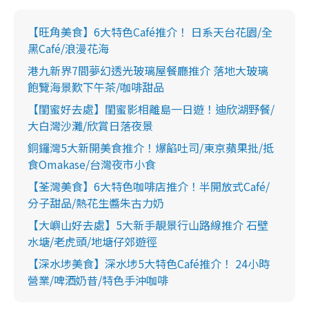
【旺角美食】6大特色Café推介！ 日系天台花園/全
黑Café/浪漫花海
港九新界7間夢幻透光玻璃屋餐廳推介 落地大玻璃
飽覽海景歎下午茶/咖啡甜品
【閨蜜好去處】閨蜜影相離島一日遊！迪欣湖野餐/
大白灣沙灘/欣賞日落夜景
銅鑼灣5大新開美食推介！爆餡吐司/東京蘋果批/抵
食Omakase/台灣夜市小食
【荃灣美食】6大特色咖啡店推介！半開放式Café/
分子甜品/熱花生醬朱古力奶
【大嶼山好去處】5大新手靚景行山路線推介 石壁
水塘/老虎頭/地塘仔郊遊徑
【深水埗美食】深水埗5大特色Café推介！ 24小時
營業/啤酒奶昔/特色手沖咖啡