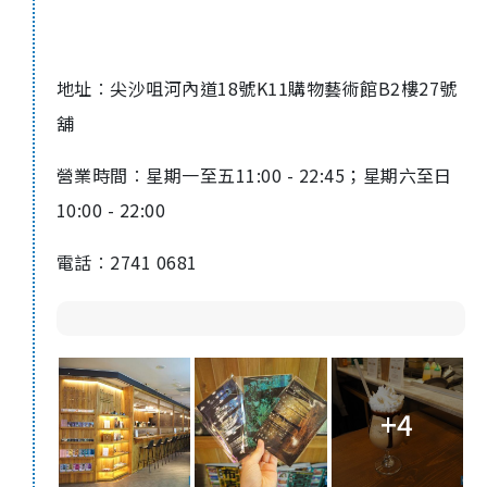
地址︰尖沙咀河內道
18
號
K11
購物藝術館
B2
樓
27
號
舖
營業時間︰星期一至五
11:00 - 22:45
；星期六至日
10:00 - 22:00
電話︰
2741 0681
+4