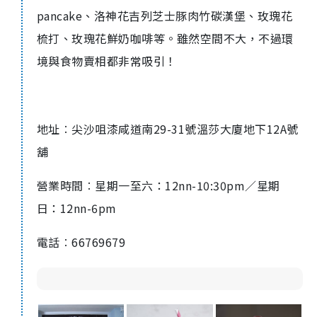
pancake
、洛神花吉列芝士豚肉竹碳漢堡、玫瑰花
梳打、玫瑰花鮮奶咖啡等。雖然空間不大，不過環
境與食物賣相都非常吸引！
地址︰尖沙咀漆咸道南
29-31
號溫莎大廈地下
12A
號
舖
營業時間︰星期一至六：
12nn-10:30pm
／星期
日：
12nn-6pm
電話︰
66769679