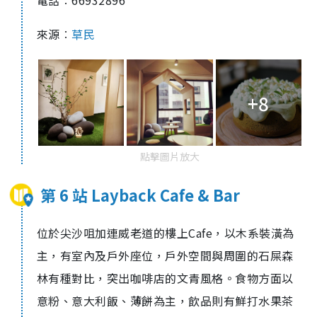
電話︰66932896
來源︰
草民
+8
點擊圖片放大
第 6 站 Layback Cafe & Bar
位於尖沙咀加連威老道的樓上
Cafe
，以木系裝潢為
主，有室內及戶外座位，戶外空間與周圍的石屎森
林有種對比，突出咖啡店的文青風格。食物方面以
意粉、意大利飯、薄餅為主，飲品則有鮮打水果茶