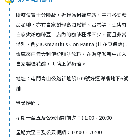
隱啡位置十分隱蔽，近輕鐵何福堂站，主打各式精
品咖啡，亦有自家製輕食如鬆餅、蛋卷等，更售有
自家烘焙咖啡豆。店內的咖啡種類不少，而且非常
特別，例如
Osmanthus Con Panna (
桂花康保藍
)，
靈感來自意大利傳統咖啡飲料，在濃縮咖啡中加入
自家製桂花釀，再擠上鮮奶油。
地址：屯門青山公路新墟段
109
號好運洋樓地下
6
號
舖
營業時間：
星期一至五及公眾假期前夕：
11:00 - 20:00
星期六至日及公眾假期：
10:00 - 20:00