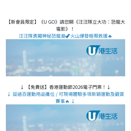
【新會員限定】《U GO》請您睇《汪汪隊立大功：恐龍大
電影》！
汪汪隊勇闖神秘恐龍島🦖火山爆發極限救援🔥
↓ 【免費送】香港運動節2026電子門票！↓
↓ 設過百運動用品攤位 / 可現場體驗多項新穎運動及觀賞
賽事🔥 ↓