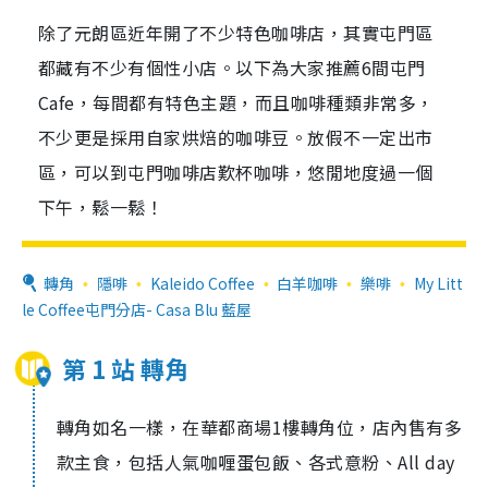
除了元朗區近年開了不少特色咖啡店，其實屯門區
都藏有不少有個性小店。以下為大家推薦6間屯門
Cafe，每間都有特色主題，而且咖啡種類非常多，
不少更是採用自家烘焙的咖啡豆。放假不一定出市
區，可以到屯門咖啡店歎杯咖啡，悠閒地度過一個
下午，鬆一鬆！
轉角
隱啡
Kaleido Coffee
白羊咖啡
樂啡
My Litt
le Coffee屯門分店- Casa Blu 藍屋
第 1 站 轉角
轉角如名一樣，在華都商場1樓轉角位，店內售有多
款主食，包括人氣咖喱蛋包飯、各式意粉、All day