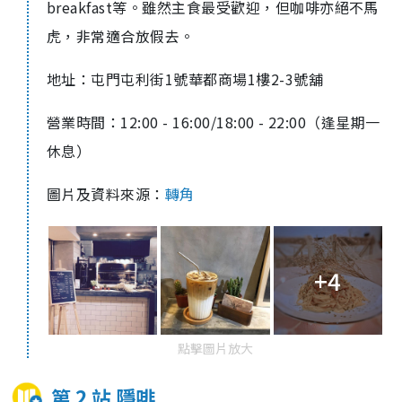
breakfast等。雖然主食最受歡迎，但咖啡亦絕不馬
虎，非常適合放假去。
地址：屯門屯利街
1
號華都商場
1
樓
2-3
號舖
營業時間：
12:00 - 16:00/18:00 - 22:00
（逢星期一
休息）
圖片及資料來源：
轉角
+4
點擊圖片放大
第 2 站 隱啡