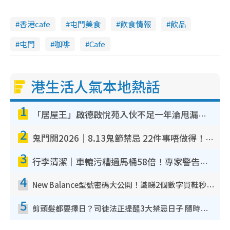
香港cafe
屯門美食
飲食情報
飲品
屯門
咖啡
Cafe
港生活人氣本地熱話
1
「居屋王」啟德啟悅苑入伙不足一年淪甩漏之王！插頭噴火花致大停電 多戶業主全屋家電報銷
2
鬼門開2026｜8.13鬼節禁忌 22件事唔做得！燒肉、刺身要少食？半夜勿吹口哨/打呢個電話
3
行李清潔｜車轆污糟過馬桶58倍！專家警告忌用酒精抹 教1招免污手除菌
4
New Balance型號密碼大公開！識睇2個數字買鞋秒知功能免中伏 附5大熱門鞋款
5
剪頭髮都要擇日？司徒法正提醒3大禁忌日子 隨時剪走財運！呢日剪髮恐「剪壽命」？