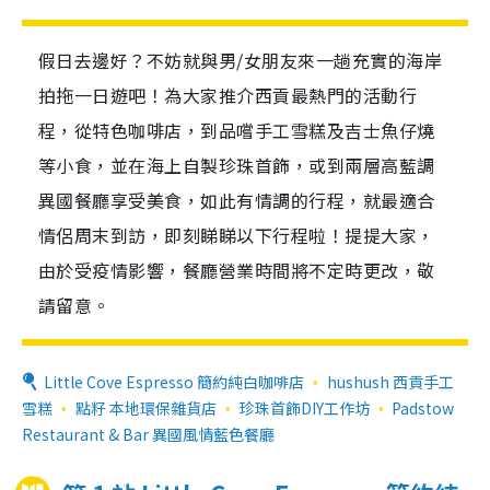
假日去邊好？不妨就與男/女朋友來一趟充實的海岸
拍拖一日遊吧！為大家推介西貢最熱門的活動行
程，從特色咖啡店，到品嚐手工雪糕及吉士魚仔燒
等小食，並在海上自製珍珠首飾，或到兩層高藍調
異國餐廳享受美食，如此有情調的行程，就最適合
情侶周末到訪，即刻睇睇以下行程啦！提提大家，
由於受疫情影響，餐廳營業時間將不定時更改，敬
請留意。
Little Cove Espresso 簡約純白咖啡店
hushush 西貢手工
雪糕
點籽 本地環保雜貨店
珍珠首飾DIY工作坊
Padstow
Restaurant & Bar 異國風情藍色餐廳