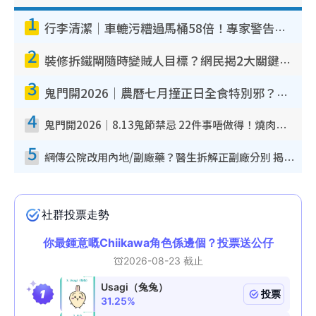
1
行李清潔｜車轆污糟過馬桶58倍！專家警告忌用酒精抹 教1招免污手除菌
2
裝修拆鐵閘隨時變賊人目標？網民揭2大關鍵用途：裝新式等於白裝？附新舊鐵閘分別
3
鬼門開2026｜農曆七月撞正日全食特別邪？專家警告切忌做一事！揭4大禁忌+2招保平安
4
鬼門開2026｜8.13鬼節禁忌 22件事唔做得！燒肉、刺身要少食？半夜勿吹口哨/打呢個電話
5
網傳公院改用內地/副廠藥？醫生拆解正副廠分別 揭4類人換藥隨時出事