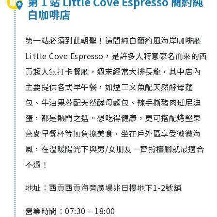
第 1 站 Little Cove Espresso 簡約純
白咖啡店
第一站必須到此朝聖！這間純白簡約風海岸咖啡廳
Little Cove Espresso，是許多人特意慕名而來的西
貢超人氣打卡餐廳，週末經常大排長龍，其中店內
主要提供各式早午餐，如煙三文魚配天然酵母麵
包、牛油果蓉配天然酵母麵包、辣手撕豬肉班尼迪
蛋，都是熱門之選。想吃得健康，更可搭配烤堅果
燕麥早餐杯等無負擔美食，坐在戶外區享受微微海
風，在溫暖陽光下與男/女朋友一齊撐檯腳就最適合
不過！
地址：西貢西貢海旁廣場兆日樓地下1-2號舖
營業時間：07:30 – 18:00