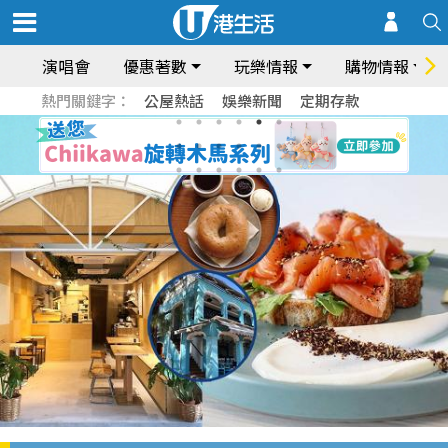
演唱會
優惠著數
玩樂情報
購物情報
熱門關鍵字：
公屋熱話
娛樂新聞
定期存款