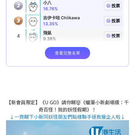
【新會員限定】《U GO》請你睇👹《蠟筆小新劇場版：千
奇百怪！我的妖怪假期》！
↓一齊睇下小新同妖怪朋友們點樣聯手拯救屋企人啦↓