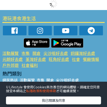
港玩港食港生活
活動展覽
市集
開倉
尖沙咀好去處
銅鑼灣好去處
元朗好去處
荃灣好去處
旺角好去處
社會
餐廳情報
戶外郊遊
社會福利
熱門類別
網民熱話
活動展覽
市集
開倉
尖沙咀好去處
銅鑼灣好去處
元朗好去處
荃灣好去處
旺角好去處
社會
U Lifestyle 會使用Cookies來改善您的網站體驗，請確定您同意
接受本網站之
私隱政策和使用條款
才可繼續瀏覽。
餐廳情報
戶外郊遊
熱門標籤
我已閱讀及同意
#UGO搵好去處
#人氣活動推介
#美食社群熱話