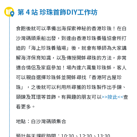
第 4 站 珍珠首飾DIY工作坊
食飽後就可以準備出海探索神秘的香港珍珠！在白
沙灣碼頭乘船出發，到達由香港珍珠養殖協會所打
造的「海上珍珠養殖場」後，就會有導師為大家講
解海洋保育知識，以及傳授開蚌尋珠的方法，非常
適合情侶及家庭參加！場內達六萬隻珍珠蚌，客人
可以親自選擇珍珠蚌並開蚌尋找「香港阿古屋珍
珠」，之後就可以利用所尋獲的珍珠製作出手鍊、
頸鍊及耳環等首飾。有興趣的朋友可以
>>按此<<
查
看更多。
地點：白沙灣碼頭集合
預計每天課程時間：10:30、12:30、13:30