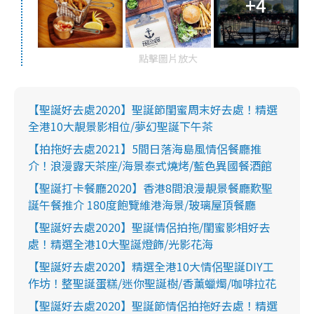
+4
點擊圖片放大
【聖誕好去處2020】聖誕節閨蜜周末好去處！精選
全港10大靚景影相位/夢幻聖誕下午茶
【拍拖好去處2021】5間日落海島風情侶餐廳推
介！浪漫露天茶座/海景泰式燒烤/藍色異國餐酒館
【聖誕打卡餐廳2020】香港8間浪漫靚景餐廳歎聖
誕午餐推介 180度飽覽維港海景/玻璃屋頂餐廳
【聖誕好去處2020】聖誕情侶拍拖/閨蜜影相好去
處！精選全港10大聖誕燈飾/光影花海
【聖誕好去處2020】精選全港10大情侶聖誕DIY工
作坊！整聖誕蛋糕/迷你聖誕樹/香薰蠟燭/咖啡拉花
【聖誕好去處2020】聖誕節情侶拍拖好去處！精選