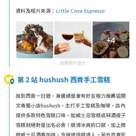
資料及相片來源：
Little Cove Espresso
+4
點擊圖片放大
第 2 站 hushush 西貢手工雪糕
說到西貢一日遊，身邊總是會有好友極力推薦這間
文青風小店hushush，主打手工雪糕及咖啡，店內
提供多款特色雪糕口味，如威士忌雪糕或冧酒提子
雪糕就絕對是出名必食！順滑冰爽的口感，加上微
微威士忌酒香加持，令味道倍感誘人。另外亦會定