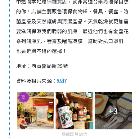
中這間本地環保雜貨店，就非常適合崇尚環保自然
的你！店舖主要販售環保食物袋、餐具、餐盒、防
菌產品及天然護膚與清潔產品。天氣乾燥就更加需
要滋潤保濕我們脆弱的肌膚，最近他們也有金盞花
系列潤膚乳、唇膏及啫喱凍膜，幫助對抗口罩肌，
也是近期不錯的選擇！
地址：西貢醫局街29號
資料及相片來源：
點籽
+3
點擊圖片放大