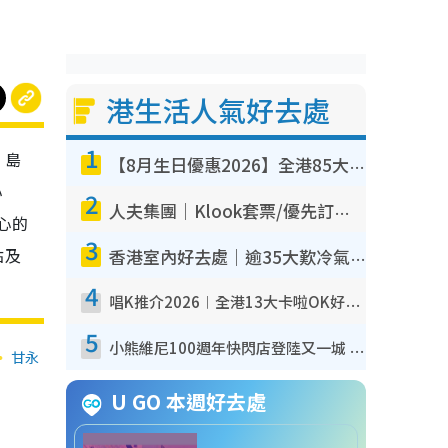
港生活人氣好去處
1
，島
【8月生日優惠2026】全港85大食買玩著數攻略 自助餐/火鍋放題同行免費＋誠品/DONKI送現金券
心
2
人夫集團｜Klook套票/優先訂票/公開發售搶飛攻略！附票價.購票連結.場地座位表
心的
3
點及
香港室內好去處｜逾35大歎冷氣室內好去處推介 室內活動免費避雨無懼落雨
4
唱K推介2026︱全港13大卡啦OK好去處！最平$36起 日文K都有！(附地址+收費詳情)
5
小熊維尼100週年快閃店登陸又一城 重現百畝森林經典場景／獨家限定盲盒登場／專屬DIY香水
甘永
U GO 本週好去處