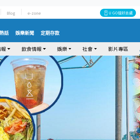
Blog
e-zone
U GO搵好去處
熱話
娛樂新聞
定期存款
情報
飲食情報
娛樂
社會
影片專區