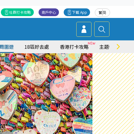
社群打卡攻略
商戶中心
下載 App
繁
简
周圍遊
18區好去處
香港打卡攻略
主題特集