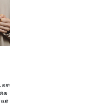
知曉的
幾張
，就猶