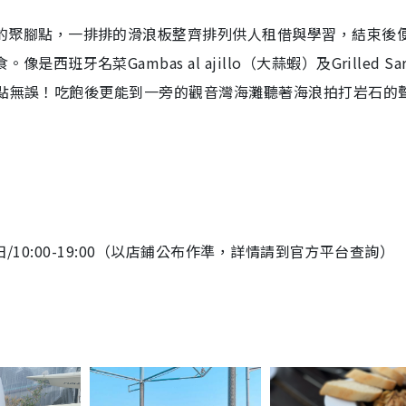
的聚腳點，一排排的滑浪板整齊排列供人租借與學習，結束後
牙名菜Gambas al ajillo（大蒜蝦）及Grilled Sard
絕對是必點無誤！吃飽後更能到一旁的觀音灣海灘聽著海浪拍打岩石的
六日/10:00-19:00（以店鋪公布作準，詳情請到官方平台查詢）