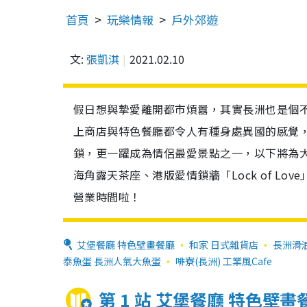
首頁
玩樂情報
戶外郊遊
文:
張凱淇
2021.02.10
假日想與摯愛離開都市煩囂，其實長洲也是個不
上商店與特色餐廳都令人有種身處異國的感覺
鎖，更一躍成為情侶最愛景點之一，以下將為
海角露天茶座、港版愛情鎖牆「Lock of L
營業時間啦！
艾堡餐廳 特色壁畫餐廳
和家 日式雜貨店
長洲滑
泰魚蛋 長洲人氣大魚蛋
啡寮(長洲) 工業風Cafe
第 1 站 艾堡餐廳 特色壁畫