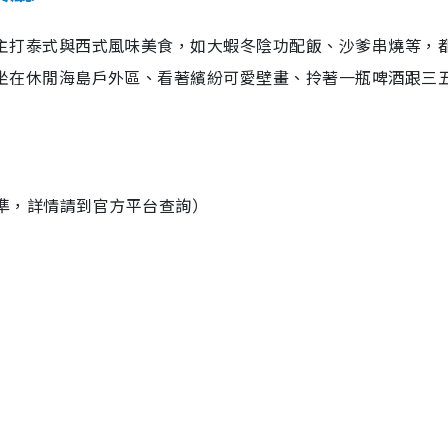
主打泰式與西式風味美食，如大蝦冬陰功配飯、沙爹串燒等，
坐在休閒海島戶外區、看著繽紛可愛壁畫、拎著一瓶啤酒跟三
公布作準，詳情請到官方平台查詢）