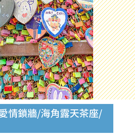
愛情鎖牆/海角露天茶座/