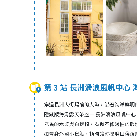
第 3 站 長洲滑浪風帆中心
穿過長洲大街熙攘的人海，沿著海洋鮮明
隱藏版海角露天茶座— 長洲滑浪風帆中心
老舊的木桌與白膠椅，看似不修邊幅的環
如置身外國小島般，頓時讓你擺脫世俗煩