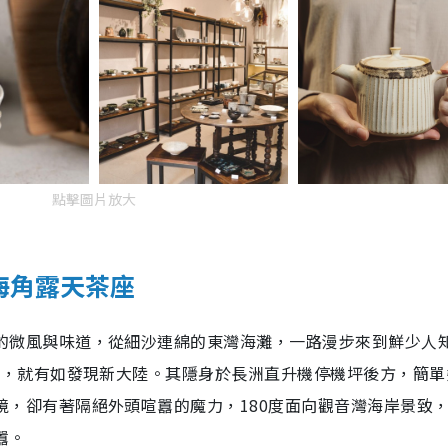
點擊圖片放大
 海角露天茶座
的微風與味道，從細沙連綿的東灣海灘，一路漫步來到鮮少人
 ，就有如發現新大陸。其隱身於長洲直升機停機坪後方，簡單
境，卻有著隔絕外頭喧囂的魔力，180度面向觀音灣海岸景致
囂。