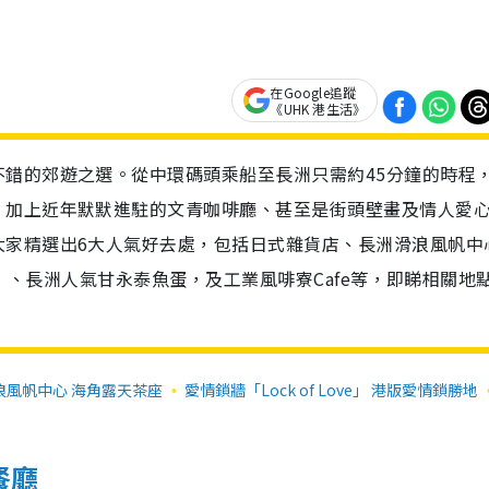
在Google追蹤
《UHK 港生活》
錯的郊遊之選。從中環碼頭乘船至長洲只需約45分鐘的時程
，加上近年默默進駐的文青咖啡廳、甚至是街頭壁畫及情人愛
大家精選出6大人氣好去處，包括日式雜貨店、長洲滑浪風帆中
ove」、長洲人氣甘永泰魚蛋，及工業風啡寮Cafe等，即睇相關地
浪風帆中心 海角露天茶座
愛情鎖牆「Lock of Love」 港版愛情鎖勝地
餐廳