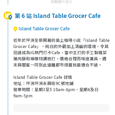
點擊圖片放大
第 6 站 Island Table Grocer Cafe
Island Table Grocer Cafe
近年於坪洲全新開幕的島上咖啡小店「
Island Table
Grocer Cafe
」，純白的外觀加上清幽的環境，令其
迅速成為
IG
熱門打卡
Cafe
，當中主打的手工製雜菜
豬肉酥和檸檬特調梳打，價格合理而味道兼具，週
末與閨蜜一同到此遠離都市煩囂就最適合不過。
Island Table Grocer Cafe
詳情
地址：坪洲坪洲永興街
9C
號地舖
營業時間：星期
3
至
5 10am-6pm
，星期
6
及日
9am-5pm