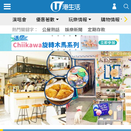
演唱會
優惠著數
玩樂情報
購物情報
熱門關鍵字：
公屋熱話
娛樂新聞
定期存款