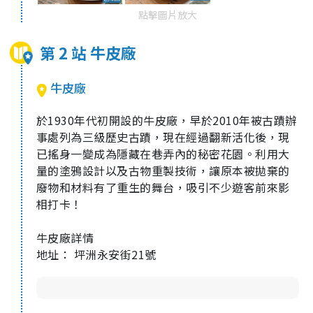
點擊圖片放大
第 2 站 牛皮廠
牛皮廠
於
1930
年代初開設的牛皮廠，早於
2010
年被古蹟辦
事處列為三級歷史古蹟，現在經過翻新活化後，現
已搖身一變成為隱藏在巷弄內的秘密花園。利用大
量的塗鴉設計以及古物重製技術，讓原本被拋棄的
廢物和材料有了重生的舞台，吸引不少遊客前來影
相打卡！
牛皮廠詳情
地址：
坪洲永安街
21
號