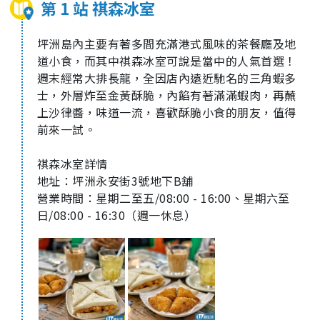
第 1 站 祺森冰室
坪洲島內主要有著多間充滿港式風味的茶餐廳及地
道小食，而其中祺森冰室可說是當中的人氣首選！
週末經常大排長龍，全因店內遠近馳名的三角蝦多
士，外層炸至金黃酥脆，內餡有著滿滿蝦肉，再蘸
上沙律醬，味道一流，喜歡酥脆小食的朋友，值得
前來一試。
祺森冰室詳情
地址：坪洲永安街
3
號地下
B
舖
營業時間：星期二至五
/08:00 - 16:00
、星期六至
日
/08:00 - 16:30
（週一休息）