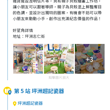
雜貨擺設及明信片等，另有親子貝殼繪畫工作坊，
讓小朋友可以跟著導師，親子為貝殼塗上鮮豔奪目
的色調，並設計出獨特的圖案，有機會不妨可以帶
小朋友來動動小手，創作出充滿紀念價值的作品！
好望角詳情
地址：坪洲志仁街
+3
點擊圖片放大
第 5 站 坪洲超記瓷器
坪洲超記瓷器