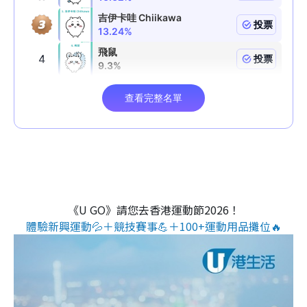
《U GO》請您去香港運動節2026！
體驗新興運動💦＋競技賽事💪＋100+運動用品攤位🔥