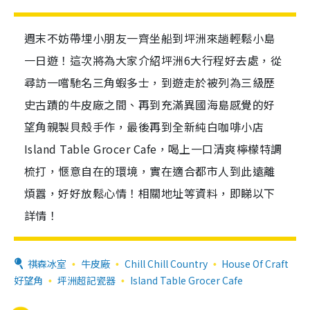
週末不妨帶埋小朋友一齊坐船到坪洲來趟輕鬆小島
一日遊！這次將為大家介紹坪洲6大行程好去處，從
尋訪一嚐馳名三角蝦多士，到遊走於被列為三級歷
史古蹟的牛皮廠之間、再到充滿異國海島感覺的好
望角親製貝殼手作，最後再到全新純白咖啡小店
Island Table Grocer Cafe，喝上一口清爽檸檬特調
梳打，愜意自在的環境，實在適合都市人到此遠離
煩囂，好好放鬆心情！相關地址等資料，即睇以下
詳情！
祺森冰室
牛皮廠
Chill Chill Country
House Of Craft
好望角
坪洲超記瓷器
Island Table Grocer Cafe