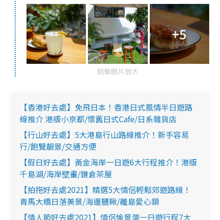
+5
點擊圖片放大
【香港好去處】免飛日本！香港日式風情半日遊路
線推介 港版小京都/懷舊日式Cafe/日系雜貨店
【行山好去處】5大港島行山路線推介！新手容易
行/飽覽靚景/交通方便
【假日好去處】黃金海岸一日遊6大行程推介！港版
千島湖/海岸壁畫/鎌倉茶屋
【拍拖好去處2021】精選5大情侶輕鬆郊遊路線！
青馬大橋日落美景/海邊韆鞦/離島愛心鎖
【情人節好去處2021】情侶愉景灣一日遊行程7大