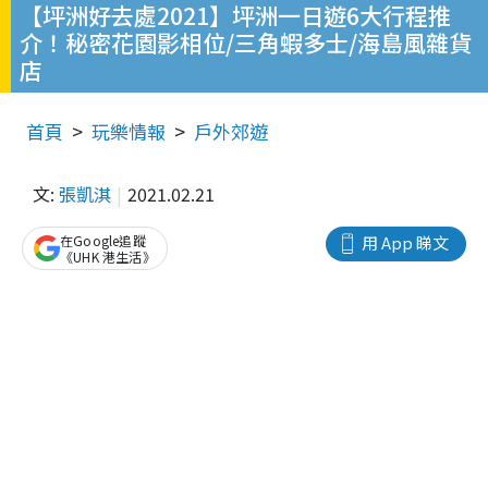
【坪洲好去處2021】坪洲一日遊6大行程推
介！秘密花園影相位/三角蝦多士/海島風雜貨
店
首頁
玩樂情報
戶外郊遊
文:
張凱淇
2021.02.21
在Google追蹤
用 App 睇文
《UHK 港生活》