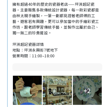
擁有超過
40
年的歷史的瓷器老店
——
坪洲超記瓷
器，主要販售多款傳統設計瓷器，每一款彩瓷都是
由林太親手繪製，一筆一劃都見證著老師傅的工
藝。遊客若有興趣，更可以參加當中的手繪彩瓷工
作坊，跟老師學習傳統手藝，並製作出屬於自己、
獨一無二的珍貴擺設。
坪洲超記瓷器詳情
地點：坪洲永興街
7
號地下
營業時間：
11:00–18:00
+2