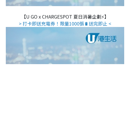
【U GO x CHARGESPOT 夏日消暑企劃⚡】
> 打卡即送充電券！限量1000張🔋送完即止 <