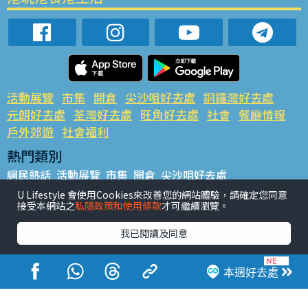
活動展覽
市集
開倉
尖沙咀好去處
銅鑼灣好去處
元朗好去處
荃灣好去處
旺角好去處
社會
餐廳情報
戶外郊遊
社會福利
熱門類別
網民熱話
活動展覽
市集
開倉
尖沙咀好去處
銅鑼灣好去處
元朗好去處
荃灣好去處
旺角好去處
社會
U Lifestyle 會使用Cookies來改善您的網站體驗，請確定您同意
接受本網站之
私隱政策和使用條款
才可繼續瀏覽。
餐廳情報
戶外郊遊
熱門標籤
我已閱讀及同意
#UGO搵好去處
#人氣活動推介
#美食社群熱話
#親子玩樂好去處
#ULifestyle應用程式
#限時搶
本週好去處
#UJetso禮物放送
#ULifestyle商戶中心
#著數
#網絡熱話