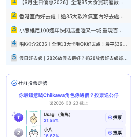
【8月生日優惠2026】全港85大食買玩著數攻略 自助餐/火鍋放題同行免費＋誠品/DONKI送現金券
2
香港室內好去處｜逾35大歎冷氣室內好去處推介 室內活動免費避雨無懼落雨
3
小熊維尼100週年快閃店登陸又一城 重現百畝森林經典場景／獨家限定盲盒登場／專屬DIY香水
4
唱K推介2026︱全港13大卡啦OK好去處！最平$36起 日文K都有！(附地址+收費詳情)
5
假日好去處｜2026放假去邊好？逾20放假好去處郊外/秘景 休閒半日或一日遊