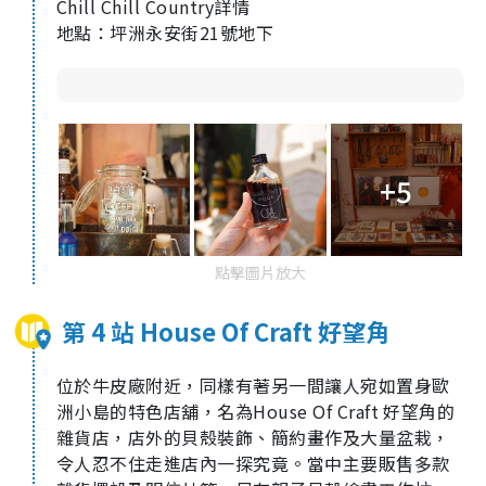
Chill Chill Country
詳情
地點：坪洲永安街
21
號地下
+5
點擊圖片放大
第 4 站 House Of Craft 好望角
位於牛皮廠附近，同樣有著另一間讓人宛如置身歐
洲小島的特色店舖，名為
House Of Craft
好望角的
雜貨店，店外的貝殼裝飾、簡約畫作及大量盆栽，
令人忍不住走進店內一探究竟。當中主要販售多款