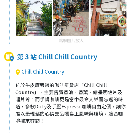
點擊圖片放大
第 3 站 Chill Chill Country
Chill Chill Country
位於牛皮廠旁邊的咖啡雜貨店「
Chill Chill
Country
」，主要售賣香油、香薰、繪畫明信片及
唱片等。而手調咖啡更是當中最令人樂而忘返的味
道，多款
Dirty
及手壓
Espresso
咖啡自由定價，讓你
能以最輕鬆的心情去品嚐島上風味與環境，適合咖
啡控來尋訪！