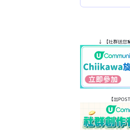
↓ 【社群送您
【出POS