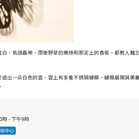
雲白、鳥語蟲鳴、雨後野草的嫩綠和那泥土的香氣，都教人難
打造出一朵白色的雲，雲上有多隻不銹鋼蝴蝶，蝴蝶展開其美
？
0時 ‑ 下午9時
藝術中心