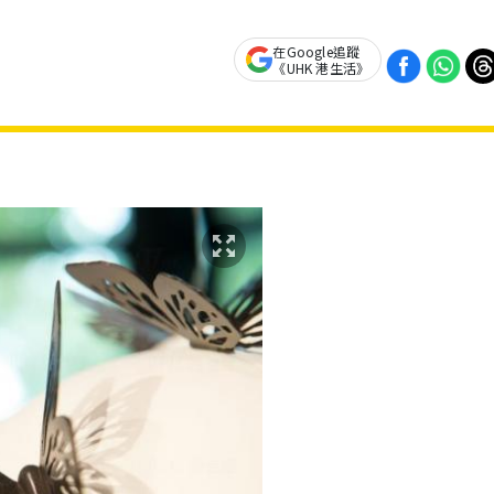
在Google追蹤
《UHK 港生活》