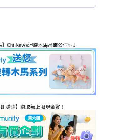
】Chiikawa迴旋木⾺吊飾公仔✨↓
T即賺💰】賺取無上限現金賞！