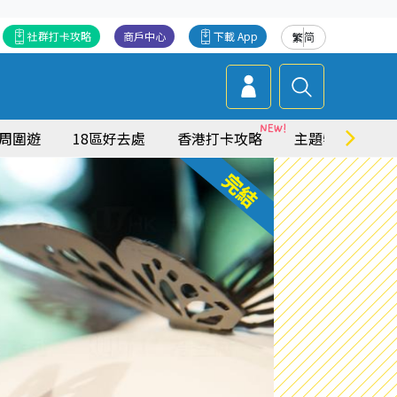
社群打卡攻略
商戶中心
下載 App
繁
简
周圍遊
18區好去處
香港打卡攻略
主題特集