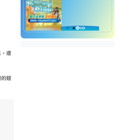
忘，還
麗的翅