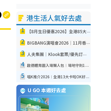
港生活人氣好去處
1
【8月生日優惠2026】全港85大食買玩著數攻略 自助餐/火鍋放題同行免費＋誠品/DONKI送現金券
2
BIGBANG演唱會2026｜11月香港啟德開3場！實名制VIP申請、優先購票攻略
3
人夫集團｜Klook套票/優先訂票/公開發售搶飛攻略！附票價.購票連結.場地座位表
4
啟德體育園入場懶人包︱場地守則12違禁品不可進場准帶細水樽但全場禁樽蓋！應援牌有限制！
5
唱K推介2026︱全港13大卡啦OK好去處！最平$36起 日文K都有！(附地址+收費詳情)
U GO 本週好去處