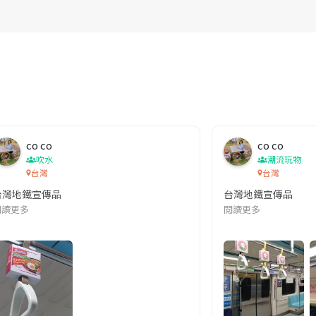
co co
co co
吹水
潮流玩物
台灣
台灣
台灣地鐵宣傳品
台灣地鐵宣傳品
本改編自同名網絡漫畫,故事主軸圍繞女主角柳寶娜 —— 表面上是一間公司
閱讀更多
閱讀更多