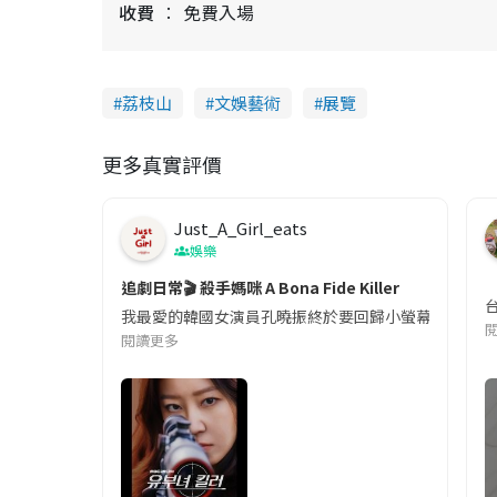
收費
免費入場
荔枝山
文娛藝術
展覽
更多真實評價
Just_A_Girl_eats
娛樂
追劇日常🎬 殺手媽咪 A Bona Fide Killer
我最愛的韓國女演員孔曉振終於要回歸小螢幕啦!這次的劇
閱讀更多