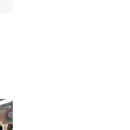
的職員,但其實暗地裡是負責處決逃過法網罪犯的阻擊手｡ 劇情從柳寶娜結束