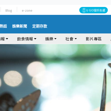
Blog
e-zone
U GO搵好去處
熱話
娛樂新聞
定期存款
情報
飲食情報
娛樂
社會
影片專區