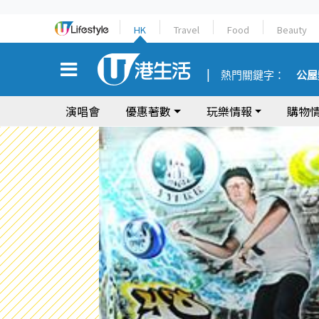
HK
Travel
Food
Beauty
熱門關鍵字：
公屋
演唱會
優惠著數
玩樂情報
購物