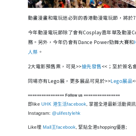
動畫漫畫和電玩迷必到的香港動漫電玩節，將於7
今年動漫電玩節除了會有Cosplay嘉年華及動漫C
務。另外，今年仍會有Dance Power勁舞大賽和
人祭
。
2大電影預售票，可見>>
搶先發售
<<；至於簽名
同場亦有Lego展，更多展品可見於>>
Lego展品
<
================ Follow us
================
即like
UHK 港生活facebook
, 掌握全港最新活動資訊
Instagram:
@ulifestylehk
Like埋
Mall王facebook
, 緊貼全港shopping優惠;