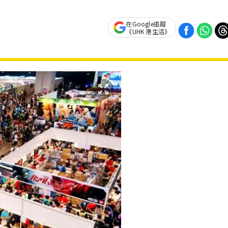
在Google追蹤
《UHK 港生活》