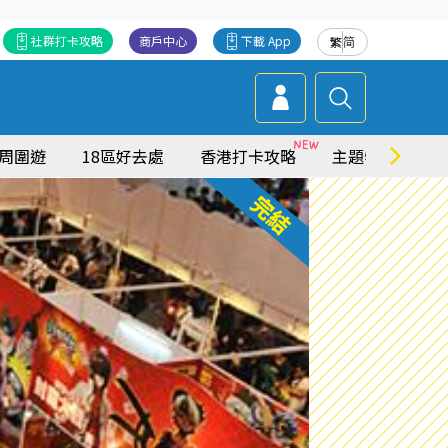
社群打卡攻略
商戶中心
下載 App
繁
简
周圍遊
18區好去處
香港打卡攻略
主題特集