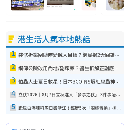
港生活人氣本地熱話
1
裝修拆鐵閘隨時變賊人目標？網民揭2大關鍵用途：裝新式等於白裝？附新舊鐵閘分別
2
網傳公院改用內地/副廠藥？醫生拆解正副廠分別 揭4類人換藥隨時出事
3
怕蟲人士夏日救星！日本3COINS爆紅驅蟲神器$45起 1招「全程免觸碰」輕鬆搞定小強
4
立秋2026｜8月7日立秋進入「多事之秋」 3件事唔做得！專家教6招開運 清枱頭／銀包納氣接好運
5
颱風白海豚料周日襲浙江！經歷5次「眼牆置換」極罕見 成登陸內地最長途颱風