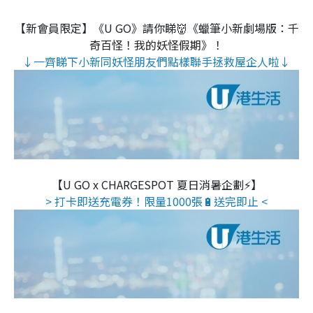
【新會員限定】《U GO》請你睇👹《蠟筆小新劇場版：千
奇百怪！我的妖怪假期》！
↓一齊睇下小新同妖怪朋友們點樣聯手拯救屋企人啦↓
【U GO x CHARGESPOT 夏日消暑企劃⚡】
> 打卡即送充電券！限量1000張🔋送完即止 <