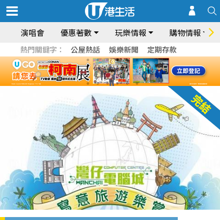
演唱會
優惠著數
玩樂情報
購物情報
熱門關鍵字：
公屋熱話
娛樂新聞
定期存款