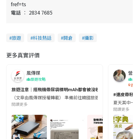
fref=ts
電話
2834 7685
旅遊
科技熱話
開倉
攝影
更多真實評價
風傳媒
營養教
旅遊攻略
生
香港
旅遊注意｜搭飛機帶尿袋標明mAh都會被沒收😱出發前切記檢查「1
#連皮帶籽都
（文章由風傳媒授權轉載） 準備前往韓國旅遊的民眾，近期要特別留
夏天其中一種時
閱讀更多
閱讀更多