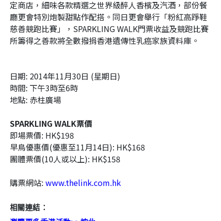
定商店，細味各款精選之世界級醉人香檳及汽酒，部份餐
廳更會特別炮製甜點作配搭。同日更會舉行「粉紅高踭鞋
慈善競跑比賽」，SPARKLING WALK門票收益及競跑比賽
所籌得之善款將全數撥捐香港遺傳性乳癌家族資料庫
。
日期: 2014年11月30日 (星期日)
時間: 下午3時至6時
地點: 赤柱廣場
SPARKLING WALK票價
即場票價: HK$198
早鳥優惠價(優惠至11月14日): HK$168
團體票價(10人或以上): HK$158
購票網站:
www.thelink.com.hk
相關連結：