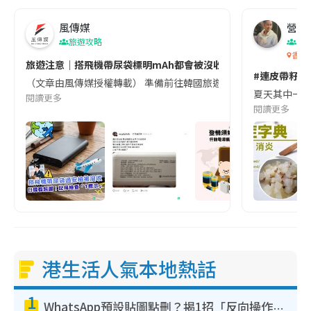
風傳媒
營養教
旅遊攻略
生
香港
旅遊注意｜搭飛機帶尿袋標明mAh都會被沒收😱出發前切記檢查「1
#連皮帶籽都
（文章由風傳媒授權轉載） 準備前往韓國旅遊的民眾，近期要特別留
夏天其中一種時
閱讀更多
閱讀更多
港生活人氣本地熱話
1
WhatsApp預設貼圖點刪？揭1招「反向操作」還原簡潔介面 附3步實測教學