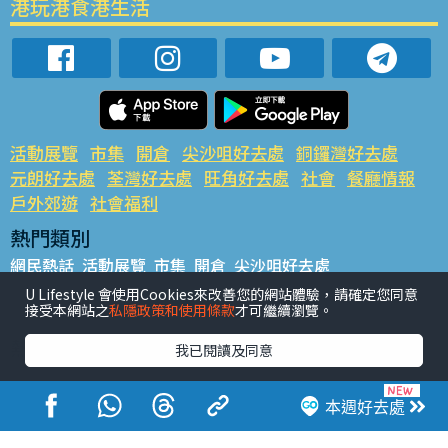
港玩港食港生活
活動展覽
市集
開倉
尖沙咀好去處
銅鑼灣好去處
元朗好去處
荃灣好去處
旺角好去處
社會
餐廳情報
戶外郊遊
社會福利
熱門類別
網民熱話
活動展覽
市集
開倉
尖沙咀好去處
銅鑼灣好去處
元朗好去處
荃灣好去處
旺角好去處
社會
U Lifestyle 會使用Cookies來改善您的網站體驗，請確定您同意
接受本網站之
私隱政策和使用條款
才可繼續瀏覽。
餐廳情報
戶外郊遊
熱門標籤
我已閱讀及同意
#UGO搵好去處
#人氣活動推介
#美食社群熱話
#親子玩樂好去處
#ULifestyle應用程式
#限時搶
本週好去處
#UJetso禮物放送
#ULifestyle商戶中心
#著數
#網絡熱話