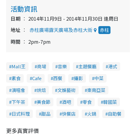
活動資訊
日期
2014年11月9日 - 2014年11月30日 逢周日
地址
赤柱廣場露天廣場及赤柱大街
赤柱
時間
2pm-7pm
Mall王
商場
音樂
主題餐廳
港式
素食
Cafe
西餐
攝影
中菜
演唱會
烘焙
文娛藝術
東南亞菜
下午茶
美食節
酒吧
零食
韓國菜
日式料理
甜品
快餐店
火鍋
自助餐
更多真實評價