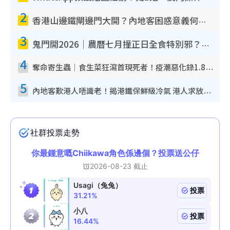
2
香港山邊鐵閘邊門大開？內地客困惑意義何在！網民神回覆：呢種叫法理性防禦
3
鬼門開2026｜農曆七月撞正日全食特別邪？專家警告切忌做一事！揭4大禁忌+2招保平安
4
奪命寄生蟲｜食生菜狂瀉首現死者！疫潮惡化錄1.8萬宗病例 揭洗菜3大謬誤
5
內地客歎港人唔識老！揭港鐵保鮮級冷氣 港人求放過：咪投訴