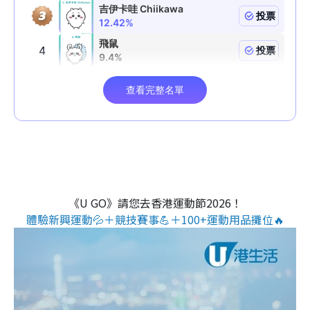
《U GO》請您去香港運動節2026！
體驗新興運動💦＋競技賽事💪＋100+運動用品攤位🔥