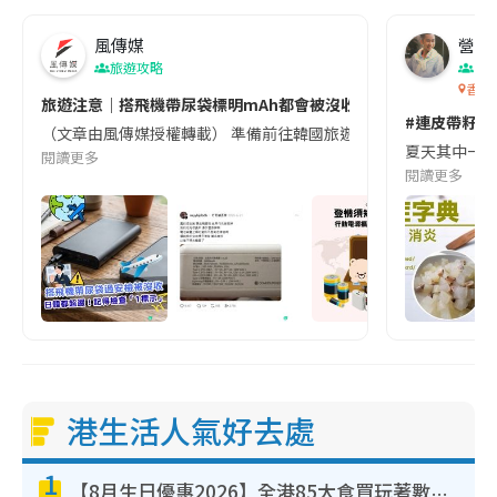
風傳媒
營養教
旅遊攻略
生
香港
旅遊注意｜搭飛機帶尿袋標明mAh都會被沒收😱出發前切記檢查「1
#連皮帶籽都
（文章由風傳媒授權轉載） 準備前往韓國旅遊的民眾，近期要特別留
夏天其中一種時
閱讀更多
閱讀更多
港生活人氣好去處
1
【8月生日優惠2026】全港85大食買玩著數攻略 自助餐/火鍋放題同行免費＋誠品/DONKI送現金券