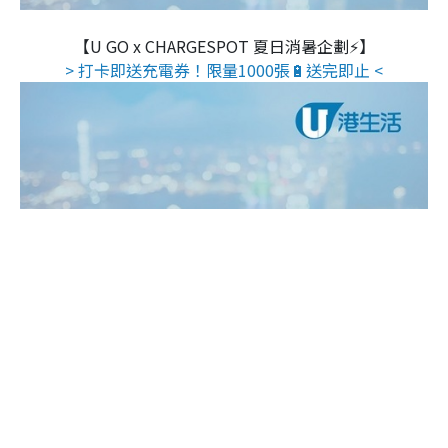
【U GO x CHARGESPOT 夏日消暑企劃⚡】
> 打卡即送充電券！限量1000張🔋送完即止 <