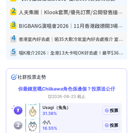
2
人夫集團｜Klook套票/優先訂票/公開發售搶飛攻略！附票價.購票連結.場地座位表
3
BIGBANG演唱會2026｜11月香港啟德開3場！實名制VIP申請、優先購票攻略
4
香港室內好去處｜逾35大歎冷氣室內好去處推介 室內活動免費避雨無懼落雨
5
唱K推介2026︱全港13大卡啦OK好去處！最平$36起 日文K都有！(附地址+收費詳情)