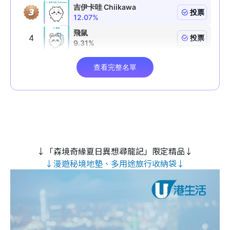
↓「森境奇緣夏日異想尋龍記」限定精品↓
↓漫遊秘境地墊、多用途旅行收納袋↓