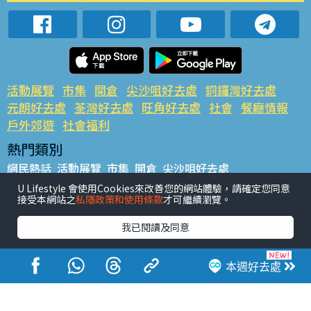
活動展覽
市集
開倉
尖沙咀好去處
銅鑼灣好去處
元朗好去處
荃灣好去處
旺角好去處
社會
餐廳情報
戶外郊遊
社會福利
熱門類別
網民熱話
活動展覽
市集
開倉
尖沙咀好去處
銅鑼灣好去處
元朗好去處
荃灣好去處
旺角好去處
社會
U Lifestyle 會使用Cookies來改善您的網站體驗，請確定您同意
接受本網站之
私隱政策和使用條款
才可繼續瀏覽。
餐廳情報
戶外郊遊
熱門標籤
我已閱讀及同意
#UGO搵好去處
#人氣活動推介
#美食社群熱話
#親子玩樂好去處
#ULifestyle應用程式
#限時搶
本週好去處
#UJetso禮物放送
#ULifestyle商戶中心
#著數
#網絡熱話
香港經濟日報版權所有©2026