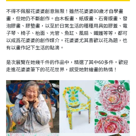
不得不佩服花婆婆創意無限！雖然花婆婆80歲才自學畫
畫，但她仍不斷創作。由木板畫、紙版畫、石膏版畫、發
泡膠畫、膠墊畫，以至於日常生活的種種用具如膠蓋、電
子琴、椅子、枱面、光管、魚缸、風扇、鐵鑊等等，都可
以成爲花婆婆的創作媒介。花婆婆尤其喜歡以花為題，也
有以畫作記下生活的點滴。
是次展覽在她幾千件的作品中，精選了其中60多件。歡迎
走進花婆婆筆下的花花世界，感受她對繪畫的熱情！