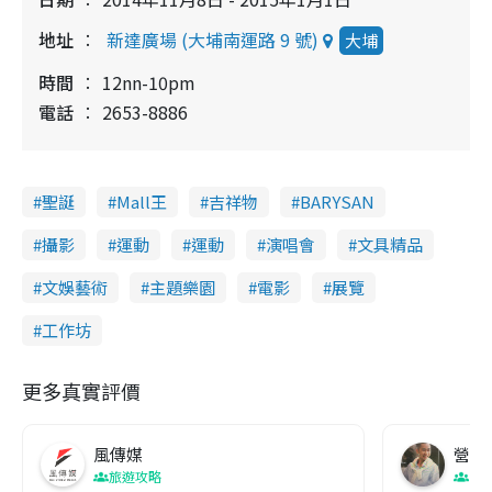
地址
新達廣場 (大埔南運路 9 號)
大埔
時間
12nn-10pm
電話
2653-8886
聖誕
Mall王
吉祥物
BARYSAN
攝影
運動
運動
演唱會
文具精品
文娛藝術
主題樂園
電影
展覽
工作坊
更多真實評價
風傳媒
營養教
旅遊攻略
生