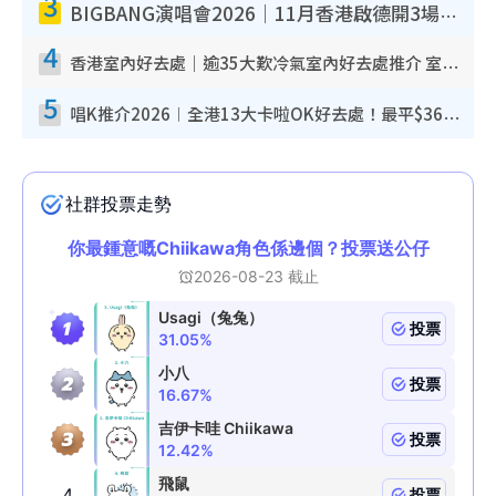
3
BIGBANG演唱會2026｜11月香港啟德開3場！實名制VIP申請、優先購票攻略
4
香港室內好去處｜逾35大歎冷氣室內好去處推介 室內活動免費避雨無懼落雨
5
唱K推介2026︱全港13大卡啦OK好去處！最平$36起 日文K都有！(附地址+收費詳情)