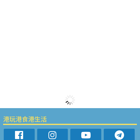
港玩港食港生活