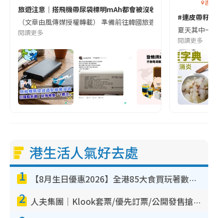
香港
旅遊注意｜搭飛機帶尿袋標明mAh都會被沒收😱出發前切記檢查「1
#連皮帶籽都
（文章由風傳媒授權轉載） 準備前往韓國旅遊的民眾，近期要特別留
夏天其中一種時
閱讀更多
閱讀更多
港生活人氣好去處
1
【8月生日優惠2026】全港85大食買玩著數攻略 自助餐/火鍋放題同行免費＋誠品/DONKI送現金券
2
人夫集團｜Klook套票/優先訂票/公開發售搶飛攻略！附票價.購票連結.場地座位表