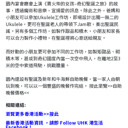
園內宴會廳會上演《賣火柴的女孩–奇幻聖誕之旅》的故
事，透過魔術和音樂，宣揚愛的訊息。除此之外，爸媽和
小朋友可以參加Ukulele工作坊，即場設計出獨一無二的
Ukulele，更可在聖誕老人的帶領下Jam歌，奏出聖誕民
謠。另有多個工作坊，如製作甜品和積木，小朋友和家長
可以合力製作小禮物，在聖誕裡將心意送給親友。
而好動的小朋友更可參加不同的工作坊，如製矩甜品、砌
積木等，甚或到奇幻國度內
當一次空中飛人，在離地2至3
米的空中索道飛馳，挑戰膽量。
園內還設有聖誕及新年和牛海鮮自助晚餐，當一家人由朝
玩到晚，可以以一個豐盛的晚餐作完結。 按此瀏覽>>
自助
晚餐價格<<
相關連結:
瀏覽更多香港活動>>按此
最新香港活動資訊 ，請即 Follow UHK 港生活
Facebook !