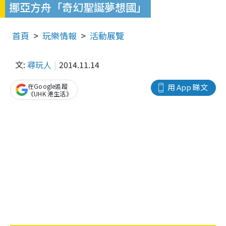
挪亞方舟「奇幻聖誕夢想國」
首頁
玩樂情報
活動展覽
文:
尋玩人
2014.11.14
在Google追蹤
用 App 睇文
《UHK 港生活》