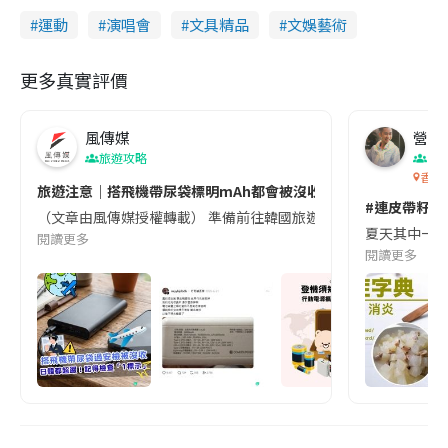
運動
演唱會
文具精品
文娛藝術
更多真實評價
風傳媒
營養教
旅遊攻略
生
香港
旅遊注意｜搭飛機帶尿袋標明mAh都會被沒收😱出發前切記檢查「1
#連皮帶籽都
（文章由風傳媒授權轉載） 準備前往韓國旅遊的民眾，近期要特別留
夏天其中一種時
閱讀更多
閱讀更多