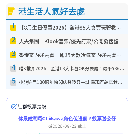
港生活人氣好去處
1
【8月生日優惠2026】全港85大食買玩著數攻略 自助餐/火鍋放題同行免費＋誠品/DONKI送現金券
2
人夫集團｜Klook套票/優先訂票/公開發售搶飛攻略！附票價.購票連結.場地座位表
3
香港室內好去處｜逾35大歎冷氣室內好去處推介 室內活動免費避雨無懼落雨
4
唱K推介2026︱全港13大卡啦OK好去處！最平$36起 日文K都有！(附地址+收費詳情)
5
小熊維尼100週年快閃店登陸又一城 重現百畝森林經典場景／獨家限定盲盒登場／專屬DIY香水