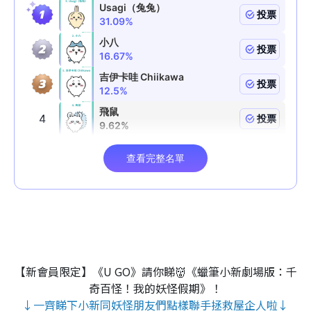
【新會員限定】《U GO》請你睇👹《蠟筆小新劇場版：千
奇百怪！我的妖怪假期》！
↓一齊睇下小新同妖怪朋友們點樣聯手拯救屋企人啦↓