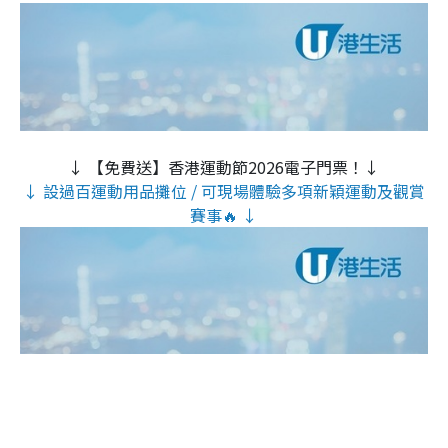
↓ 【免費送】香港運動節2026電子門票！↓
↓ 設過百運動用品攤位 / 可現場體驗多項新穎運動及觀賞
賽事🔥 ↓