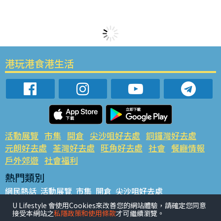
港玩港食港生活
活動展覽
市集
開倉
尖沙咀好去處
銅鑼灣好去處
元朗好去處
荃灣好去處
旺角好去處
社會
餐廳情報
戶外郊遊
社會福利
熱門類別
網民熱話
活動展覽
市集
開倉
尖沙咀好去處
銅鑼灣好去處
元朗好去處
荃灣好去處
旺角好去處
社會
U Lifestyle 會使用Cookies來改善您的網站體驗，請確定您同意
接受本網站之
私隱政策和使用條款
才可繼續瀏覽。
餐廳情報
戶外郊遊