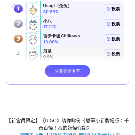
【新會員限定】《U GO》請你睇👹《蠟筆小新劇場版：千
奇百怪！我的妖怪假期》！
↓一齊睇下小新同妖怪朋友們點樣聯手拯救屋企人啦↓