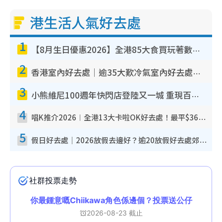
港生活人氣好去處
1
【8月生日優惠2026】全港85大食買玩著數攻略 自助餐/火鍋放題同行免費＋誠品/DONKI送現金券
2
香港室內好去處｜逾35大歎冷氣室內好去處推介 室內活動免費避雨無懼落雨
3
小熊維尼100週年快閃店登陸又一城 重現百畝森林經典場景／獨家限定盲盒登場／專屬DIY香水
4
唱K推介2026︱全港13大卡啦OK好去處！最平$36起 日文K都有！(附地址+收費詳情)
5
假日好去處｜2026放假去邊好？逾20放假好去處郊外/秘景 休閒半日或一日遊