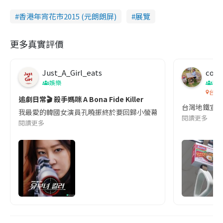
香港年宵花市2015 (元朗朗屏)
展覽
更多真實評價
Just_A_Girl_eats
co c
娛樂
吹
台灣
追劇日常🎬 殺手媽咪 A Bona Fide Killer
台灣地鐵宣
我最愛的韓國女演員孔曉振終於要回歸小螢幕啦!這次的劇本改編自同名
閱讀更多
閱讀更多