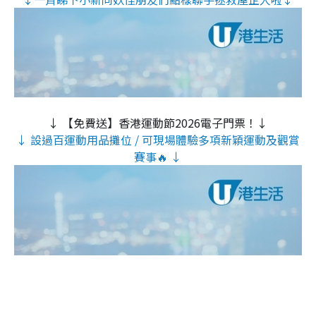
↓ 【免費送】香港運動節2026電子門票！↓
↓ 設過百運動用品攤位 / 可現場體驗多項新穎運動及觀賞
賽事🔥 ↓