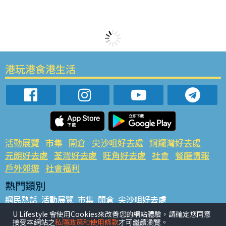
港玩港食港生活
活動展覽
市集
開倉
尖沙咀好去處
銅鑼灣好去處
元朗好去處
荃灣好去處
旺角好去處
社會
餐廳情報
戶外郊遊
社會福利
熱門類別
網民熱話
活動展覽
市集
開倉
尖沙咀好去處
銅鑼灣好去處
元朗好去處
荃灣好去處
旺角好去處
社會
U Lifestyle 會使用Cookies來改善您的網站體驗，請確定您同意
接受本網站之
私隱政策和使用條款
才可繼續瀏覽。
餐廳情報
戶外郊遊