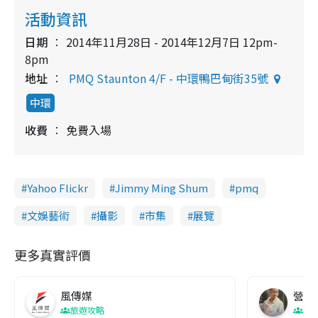
活動資訊
日期
2014年11月28日 - 2014年12月7日 12pm-
8pm
地址
PMQ Staunton 4/F - 中環鴨巴甸街35號
中環
收費
免費入場
Yahoo Flickr
Jimmy Ming Shum
pmq
文娛藝術
攝影
市集
展覽
更多真實評價
風傳媒
營養教
旅遊攻略
生