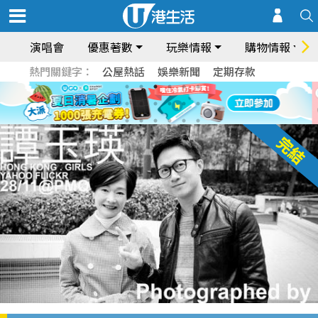
演唱會
優惠著數
玩樂情報
購物情報
熱門關鍵字：
公屋熱話
娛樂新聞
定期存款