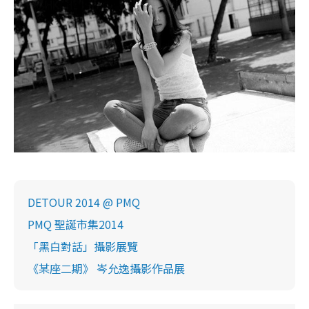
DETOUR 2014 @ PMQ
PMQ 聖誕市集2014
「黑白對話」攝影展覽
《某座二期》 岑允逸攝影作品展