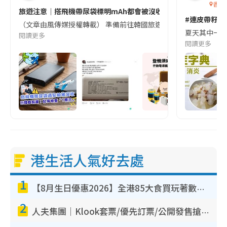
香港
旅遊注意｜搭飛機帶尿袋標明mAh都會被沒收😱出發前切記檢查「1
#連皮帶籽都
（文章由風傳媒授權轉載） 準備前往韓國旅遊的民眾，近期要特別留
夏天其中一種時
閱讀更多
閱讀更多
港生活人氣好去處
1
【8月生日優惠2026】全港85大食買玩著數攻略 自助餐/火鍋放題同行免費＋誠品/DONKI送現金券
2
人夫集團｜Klook套票/優先訂票/公開發售搶飛攻略！附票價.購票連結.場地座位表