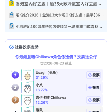
3
香港室內好去處｜逾35大歎冷氣室內好去處推介 室內活動免費避雨無懼落雨
4
唱K推介2026︱全港13大卡啦OK好去處！最平$36起 日文K都有！(附地址+收費詳情)
5
小熊維尼100週年快閃店登陸又一城 重現百畝森林經典場景／獨家限定盲盒登場／專屬DIY香水