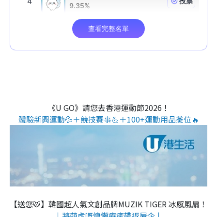
《U GO》請您去香港運動節2026！
體驗新興運動💦＋競技賽事💪＋100+運動用品攤位🔥
【送您🐯】韓國超人氣文創品牌MUZIK TIGER 冰感風扇！
↓將萌虎嘅慵懶療癒帶返屋企↓