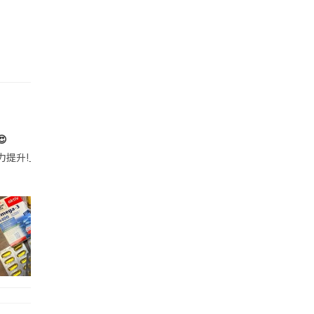

帶的行動電源機身已標示「10000mAh」，卻仍被要求當場丟棄，讓他
注力提升!｣ 長時間對住電腦､剪片寫稿,成日覺得眼睛乾澀､腦袋好似｢斷線｣｡試咗
好多鮮為人知嘅好處：減肥、消水腫、降血脂、美白養顏👇 冬瓜5大功效✨ 1️⃣ 利尿