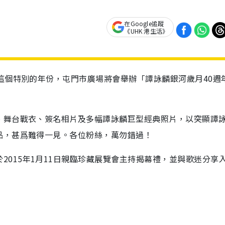
在Google追蹤
《UHK 港生活》
這個特別的年份，
屯門市廣場將會舉辦「譚詠麟銀河歲月40週
、舞台戰衣、簽名相片及多幅譚詠麟巨型經典照片，以突顯譚
品，甚爲難得一見。各位
粉絲，萬勿錯過！
2015年1月11日親臨珍藏展覽會主持揭幕禮，並與歌迷分享