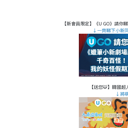
【新會員限定】《U GO》請你
↓一齊睇下小新
【送您🐯】韓國超人
↓將