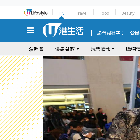
HK
Travel
Food
Beauty
熱門關鍵字：
公屋
演唱會
優惠著數
玩樂情報
購物