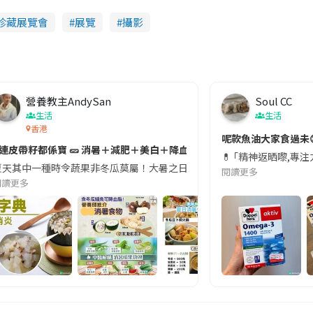
珍藏展覽會
展覽
攝影
營養教主AndySan
Soul CC
生活
生活
香港
切記檢查「1標示」🚨
呢款魚油大家食過未
#連皮帶籽都係寶 🥒 消暑＋減肥＋美白＋降血脂
近期要特別留意隨身行李中的行動電源。一名旅客日前在機場安檢時，明明攜
💊 ｢精神返晒嚟,專
天其中一種時令蔬果非冬瓜莫屬！大暑之日，點都要飲碗冬瓜湯消暑解渴！除了解暑，冬瓜仲有
閱讀更多
閱讀更多