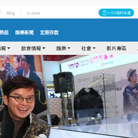
Blog
e-zone
U GO搵好去處
熱話
娛樂新聞
定期存款
情報
飲食情報
娛樂
社會
影片專區