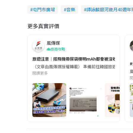
屯門市廣場
音樂
譚詠麟銀河歲月40週年
更多真實評價
風傳媒
旅遊攻略
旅遊注意｜搭飛機帶尿袋標明mAh都會被沒收😱出發前
（文章由風傳媒授權轉載） 準備前往韓國旅遊的民眾，
夏
閱讀更多