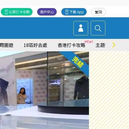
社群打卡攻略
商戶中心
下載 App
繁
简
周圍遊
18區好去處
香港打卡攻略
主題特集