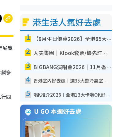
港生活人氣好去處
1
【8月生日優惠2026】全港85大食買玩著數攻略 自助餐/火鍋放題同行免費＋誠品/DONKI送現金券
年展覽
2
人夫集團｜Klook套票/優先訂票/公開發售搶飛攻略！附票價.購票連結.場地座位表
3
BIGBANG演唱會2026｜11月香港啟德開3場！實名制VIP申請、優先購票攻略
詠麟多
4
香港室內好去處｜逾35大歎冷氣室內好去處推介 室內活動免費避雨無懼落雨
5
唱K推介2026︱全港13大卡啦OK好去處！最平$36起 日文K都有！(附地址+收費詳情)
入行四
U GO 本週好去處