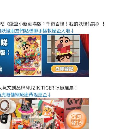
睇👹《蠟筆小新劇場版：千奇百怪！我的妖怪假期》！
同妖怪朋友們點樣聯手拯救屋企人啦↓
氣文創品牌MUZIK TIGER 冰感風扇！
萌虎嘅慵懶療癒帶返屋企↓