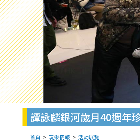
譚詠麟銀河歲月40週年
首頁
玩樂情報
活動展覽