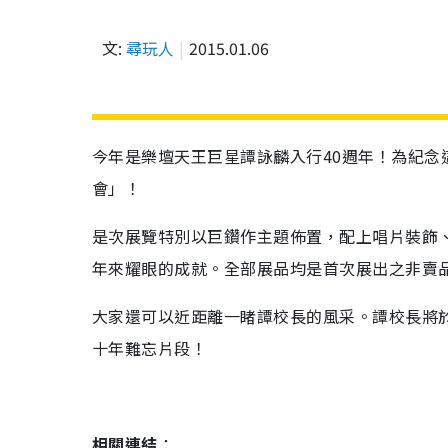
文:
尋玩人
2015.01.06
今年是樂壇天王巨星譚詠麟入行40週年！為紀念
會」！
是次展覽特別以巨鑽作主題佈置，配上唱片裝飾
年來耀眼的成就。全部展品均是首次展出之非賣
大家還可以近距離一睹
譚校長的風采
。譚校長將於
十年難忘片段！
相關連結
：