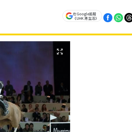
在Google追蹤
《UHK 港生活》