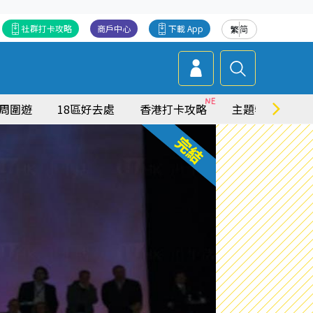
社群打卡攻略
商戶中心
下載 App
繁
简
周圍遊
18區好去處
香港打卡攻略
主題特集