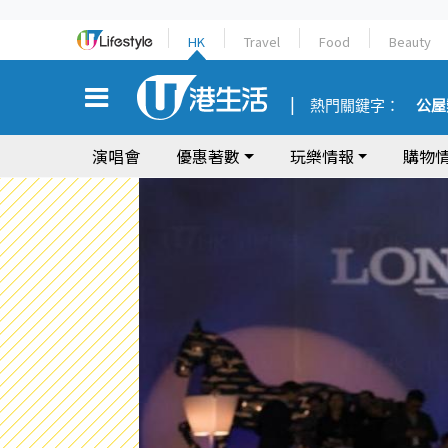
HK
Travel
Food
Beauty
熱門關鍵字：
公屋
演唱會
優惠著數
玩樂情報
購物