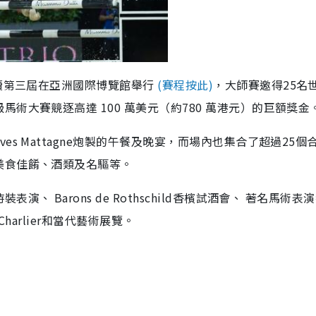
連續第三屆在亞洲國際博覽館舉行
(賽程按此)
，大師賽邀得25名
術大賽競逐高達 100 萬美元（約780 萬港元）的巨額獎金
s Mattagne炮製的午餐及晚宴，而場內也集合了超過25個
美食佳餚、酒類及名驅等。
 Barons de Rothschild香檳試酒會、 著名馬術表
 Charlier和當代藝術展覽。