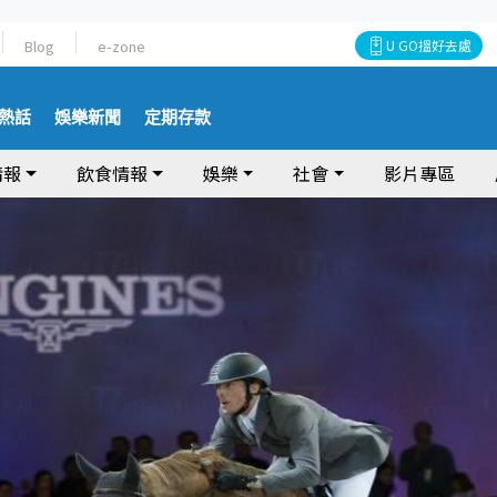
Blog
e-zone
U GO搵好去處
熱話
娛樂新聞
定期存款
情報
飲食情報
娛樂
社會
影片專區