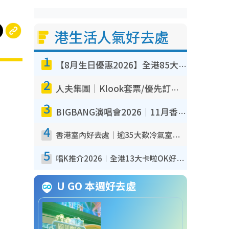
港生活人氣好去處
1
【8月生日優惠2026】全港85大食買玩著數攻略 自助餐/火鍋放題同行免費＋誠品/DONKI送現金券
2
人夫集團｜Klook套票/優先訂票/公開發售搶飛攻略！附票價.購票連結.場地座位表
3
BIGBANG演唱會2026｜11月香港啟德開3場！實名制VIP申請、優先購票攻略
4
香港室內好去處｜逾35大歎冷氣室內好去處推介 室內活動免費避雨無懼落雨
5
唱K推介2026︱全港13大卡啦OK好去處！最平$36起 日文K都有！(附地址+收費詳情)
U GO 本週好去處