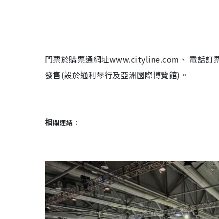
門票於購票通網址www.cityline.com、 電話訂票
發售(設於通利琴行及亞洲國際博覽館)。
相
關連結
：