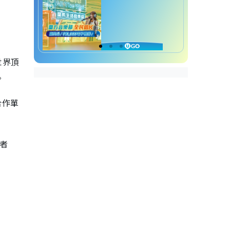
世界頂
。
合作單
演者