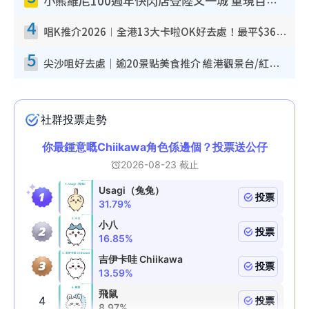
小熊維尼100週年快閃店登陸又一城 重現百畝森林經典場景／獨家限定盲盒登場／專屬DIY香水
4
唱K推介2026︱全港13大卡啦OK好去處！最平$36起 日文K都有！(附地址+收費詳情)
5
尖沙咀好去處｜逾20景點美食推介 維港觀景台/紅磚古蹟/九龍公園/室內遊樂場