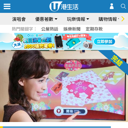
演唱會
優惠著數
玩樂情報
購物情報
熱門關鍵字：
公屋熱話
娛樂新聞
定期存款