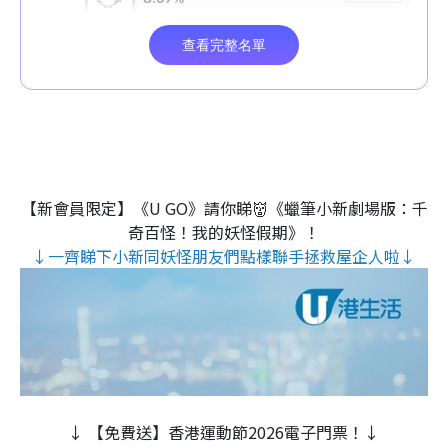
【新會員限定】《U GO》請你睇👹《蠟筆小新劇場版：千
奇百怪！我的妖怪假期》！
↓一齊睇下小新同妖怪朋友們點樣聯手拯救屋企人啦↓
↓ 【免費送】香港運動節2026電子門票！↓