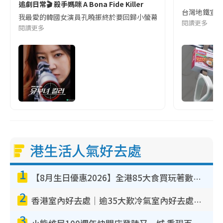
追劇日常🎬 殺手媽咪 A Bona Fide Killer
台灣地鐵宣
我最愛的韓國女演員孔曉振終於要回歸小螢幕啦!這次的劇本改編自同名
閱讀更多
閱讀更多
港生活人氣好去處
1
【8月生日優惠2026】全港85大食買玩著數攻略 自助餐/火鍋放題同行免費＋誠品/DONKI送現金券
2
香港室內好去處｜逾35大歎冷氣室內好去處推介 室內活動免費避雨無懼落雨
3