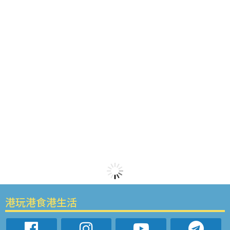
港玩港食港生活