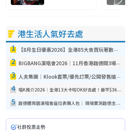
港生活人氣好去處
1
【8月生日優惠2026】全港85大食買玩著數攻略 自助餐/火鍋放題同行免費＋誠品/DONKI送現金券
2
BIGBANG演唱會2026｜11月香港啟德開3場！實名制VIP申請、優先購票攻略
3
人夫集團｜Klook套票/優先訂票/公開發售搶飛攻略！附票價.購票連結.場地座位表
4
唱K推介2026︱全港13大卡啦OK好去處！最平$36起 日文K都有！(附地址+收費詳情)
5
啟德體育園演唱會座位表懶人包｜ 現場實測啟德主場館行數/段數/視角位置全攻略