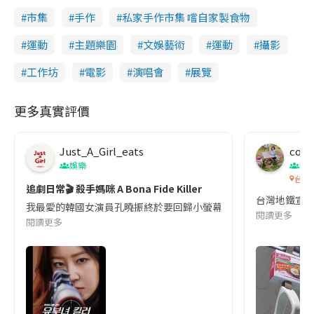
市集
手作
私家手作市集 嚐自家製食物
運動
主題樂園
文娛藝術
運動
攝影
工作坊
電影
演唱會
展覽
更多真實評價
Just_A_Girl_eats
co c
娛樂
吹
台灣
追劇日常🎬 殺手媽咪 A Bona Fide Killer
台灣地鐵宣
我最愛的韓國女演員孔曉振終於要回歸小螢幕啦!這次的劇本改編自同名
閱讀更多
閱讀更多