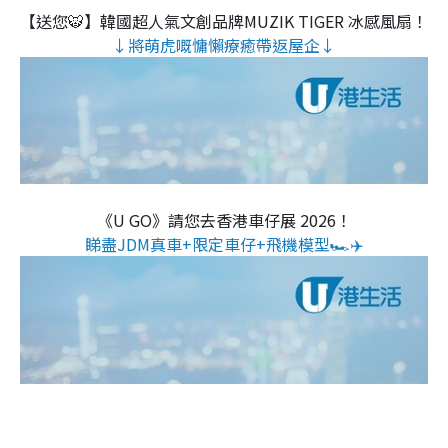
【送您🐯】韓國超人氣文創品牌MUZIK TIGER 冰感風扇！
↓將萌虎嘅慵懶療癒帶返屋企↓
《U GO》請您去香港車仔展 2026！
睇盡JDM真車+限定車仔+飛機模型🏎️✈️