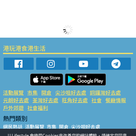
港玩港食港生活
活動展覽
市集
開倉
尖沙咀好去處
銅鑼灣好去處
元朗好去處
荃灣好去處
旺角好去處
社會
餐廳情報
戶外郊遊
社會福利
熱門類別
網民熱話
活動展覽
市集
開倉
尖沙咀好去處
銅鑼灣好去處
元朗好去處
荃灣好去處
旺角好去處
社會
U Lifestyle 會使用Cookies來改善您的網站體驗，請確定您同意