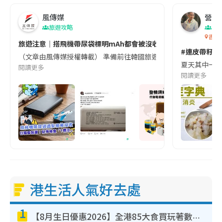
風傳媒
營養教
旅遊攻略
生
香港
旅遊注意｜搭飛機帶尿袋標明mAh都會被沒收😱出發前切記檢查「1
#連皮帶籽都
（文章由風傳媒授權轉載） 準備前往韓國旅遊的民眾，近期要特別留
夏天其中一種時
閱讀更多
閱讀更多
港生活人氣好去處
1
【8月生日優惠2026】全港85大食買玩著數攻略 自助餐/火鍋放題同行免費＋誠品/DONKI送現金券