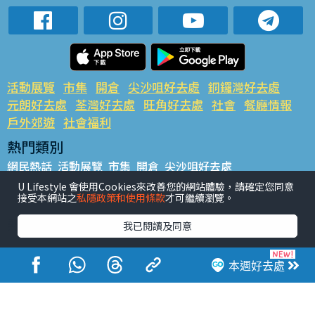
活動展覽
市集
開倉
尖沙咀好去處
銅鑼灣好去處
元朗好去處
荃灣好去處
旺角好去處
社會
餐廳情報
戶外郊遊
社會福利
熱門類別
網民熱話
活動展覽
市集
開倉
尖沙咀好去處
銅鑼灣好去處
元朗好去處
荃灣好去處
旺角好去處
社會
U Lifestyle 會使用Cookies來改善您的網站體驗，請確定您同意
接受本網站之
私隱政策和使用條款
才可繼續瀏覽。
餐廳情報
戶外郊遊
熱門標籤
我已閱讀及同意
#UGO搵好去處
#人氣活動推介
#美食社群熱話
#親子玩樂好去處
#ULifestyle應用程式
#限時搶
本週好去處
#UJetso禮物放送
#ULifestyle商戶中心
#著數
#網絡熱話
香港經濟日報版權所有©2026