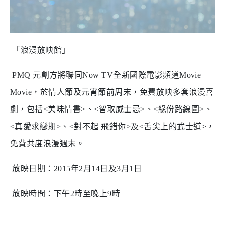
「浪漫放映館」
PMQ
元創方將聯同
Now TV
全新國際電影頻道
Movie
Movie
，於情人節及元宵節前周末，免費放映多套浪漫喜
劇，包括
<
美味情書
>
、
<
智取威士忌
>
、
<
緣份路線圖
>
、
<
真愛求戀期
>
、
<
對不起 飛錯你
>
及
<
舌尖上的武士道
>
，
免費共度浪漫週末。
放映日期：
2015
年
2
月
14
日及
3
月
1
日
放映時間：下午
2
時至晚上
9
時