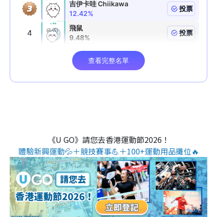
《U GO》請您去香港運動節2026！
體驗新興運動💦＋競技賽事💪＋100+運動用品攤位🔥