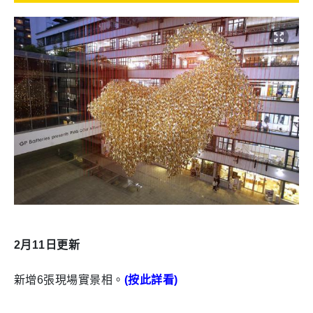
2
月
11
日更新
新增
6
張現場實景相。
(
按此詳看
)