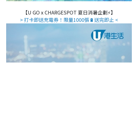
【U GO x CHARGESPOT 夏日消暑企劃⚡】
> 打卡即送充電券！限量1000張🔋送完即止 <