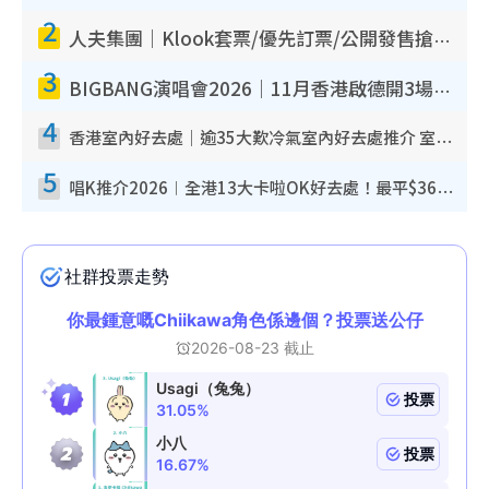
2
人夫集團｜Klook套票/優先訂票/公開發售搶飛攻略！附票價.購票連結.場地座位表
3
BIGBANG演唱會2026｜11月香港啟德開3場！實名制VIP申請、優先購票攻略
4
香港室內好去處｜逾35大歎冷氣室內好去處推介 室內活動免費避雨無懼落雨
5
唱K推介2026︱全港13大卡啦OK好去處！最平$36起 日文K都有！(附地址+收費詳情)