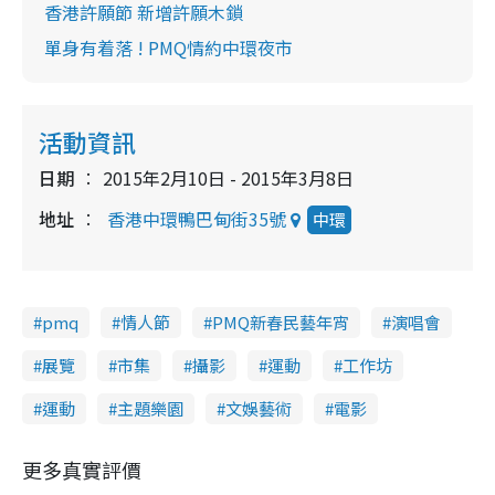
香港許願節 新增許願木鎖
單身有着落 ! PMQ情約中環夜市
活動資訊
日期
2015年2月10日 - 2015年3月8日
地址
香港中環鴨巴甸街35號
中環
pmq
情人節
PMQ新春民藝年宵
演唱會
展覽
市集
攝影
運動
工作坊
運動
主題樂園
文娛藝術
電影
更多真實評價