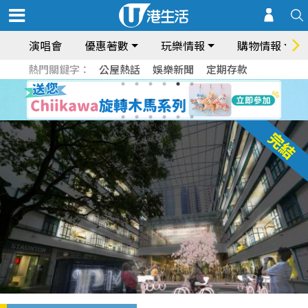
演唱會
優惠著數
玩樂情報
購物情報
熱門關鍵字：
公屋熱話
娛樂新聞
定期存款