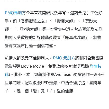
------------------------------------------------------------
PMQ
元創方
今年首次開辦民藝年宵，邀請全港手工藝好
手，如「香港摺紙之友」、「撕藝大師」、「剪影大
師」
、「吹糖大師」等一齊雲集中環。曾於聖誕及元旦
期間大受歡迎的新媒體藝術裝置「鹿車氹氹轉」，將載
譽歸來讓市民過一個桃花運。
於情人節及元宵佳節周末，
PMQ
元創方
將聯同全新國際
電影頻道
Movie Movie
，免費放映多套浪漫喜劇
(
詳情按
此
)
。此外，本土燈藝創作室
Avollusion
更會創作一盞
4
米
巨羊花燈，配以浪漫
LED
燈海，中西合壁打造「星閃羊
羊」，過一個「戀」意「羊」溢的佳節！