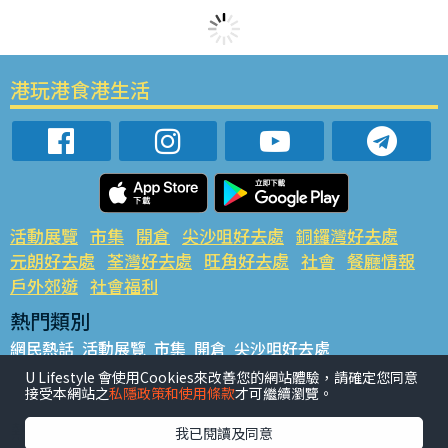
港玩港食港生活
活動展覽
市集
開倉
尖沙咀好去處
銅鑼灣好去處
元朗好去處
荃灣好去處
旺角好去處
社會
餐廳情報
戶外郊遊
社會福利
熱門類別
網民熱話
活動展覽
市集
開倉
尖沙咀好去處
銅鑼灣好去處
元朗好去處
荃灣好去處
旺角好去處
社會
U Lifestyle 會使用Cookies來改善您的網站體驗，請確定您同意
接受本網站之
私隱政策和使用條款
才可繼續瀏覽。
餐廳情報
戶外郊遊
熱門標籤
我已閱讀及同意