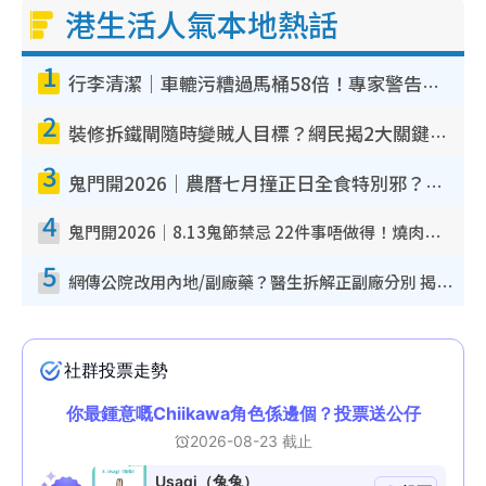
港生活人氣本地熱話
1
行李清潔｜車轆污糟過馬桶58倍！專家警告忌用酒精抹 教1招免污手除菌
2
裝修拆鐵閘隨時變賊人目標？網民揭2大關鍵用途：裝新式等於白裝？附新舊鐵閘分別
3
鬼門開2026｜農曆七月撞正日全食特別邪？專家警告切忌做一事！揭4大禁忌+2招保平安
4
鬼門開2026｜8.13鬼節禁忌 22件事唔做得！燒肉、刺身要少食？半夜勿吹口哨/打呢個電話
5
網傳公院改用內地/副廠藥？醫生拆解正副廠分別 揭4類人換藥隨時出事