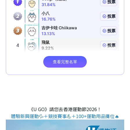
《U GO》請您去香港運動節2026！
體驗新興運動💦＋競技賽事💪＋100+運動用品攤位🔥