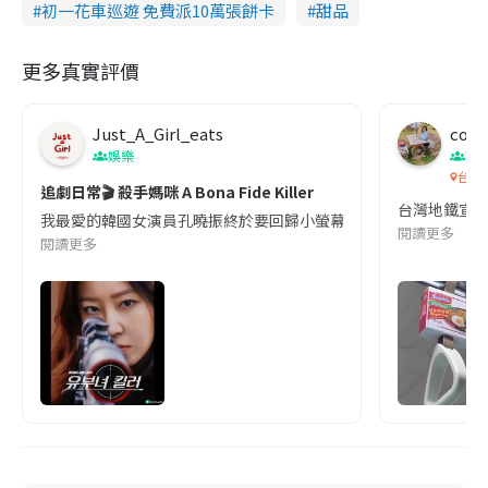
初一花車巡遊 免費派10萬張餅卡
甜品
更多真實評價
Just_A_Girl_eats
co c
娛樂
吹
台灣
追劇日常🎬 殺手媽咪 A Bona Fide Killer
台灣地鐵宣
我最愛的韓國女演員孔曉振終於要回歸小螢幕啦!這次的劇本改編自同名
閱讀更多
閱讀更多