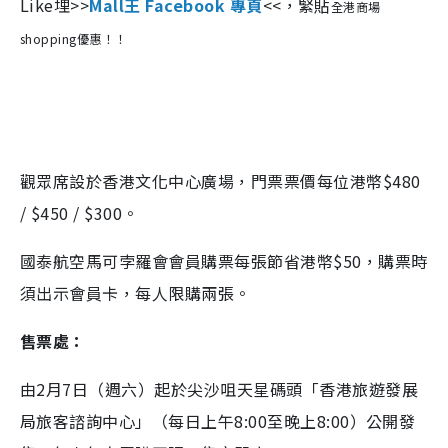
Like埋>>
Mall王 Facebook 專頁
<<，緊貼
全港商場
shopping
優惠！！
觀眾席設於香港文化中心廣場，門票票價每位港幣$480
/ $450 / $300。
國泰航空馬可孛羅會會員購票每張節省港幣$50，購票時
須出示會員卡，每人限購兩張。
售票處：
由2月7日（週六）起於尖沙咀天星碼頭「香港旅遊發展
局旅客諮詢中心」（每日上午8:00至晚上8:00）公開發