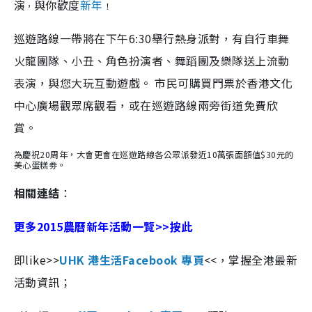
演
與你歡度
新年
，
！
巡遊路線一帶將在下午6:30舉行熱身派對，有自行車舞
火龍團隊、小丑、角色扮演者、舞蹈團及樂隊送上流動
表演，與您大玩互動遊戲。 市民可購買門票於香港文化
中心廣場觀眾席觀看，或在巡遊路線兩旁街道免費欣
賞。
為慶祝20周年，大會更會在巡遊路線各公眾派發近10萬張面額值$30元的
美心蛋糕劵。
相關連結
：
更多2015農曆新年活動一覽>>按此
即like>>
UHK 港生活Facebook 專頁
<<，掌握全港最新
活動資訊；