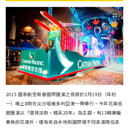
2015 國泰航空新春國際匯演之夜將於2月19日（年初
一）晚上8時在尖沙咀維多利亞港一帶舉行。今年花車巡
遊匯演以「環球派對‧精采20年」為主題，有13輛美輪
美奐的花車外，還有來自本地和國際級不同表演隊伍表