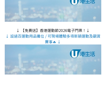
↓ 【免費送】香港運動節2026電子門票！↓
↓ 設過百運動用品攤位 / 可現場體驗多項新穎運動及觀賞
賽事🔥 ↓