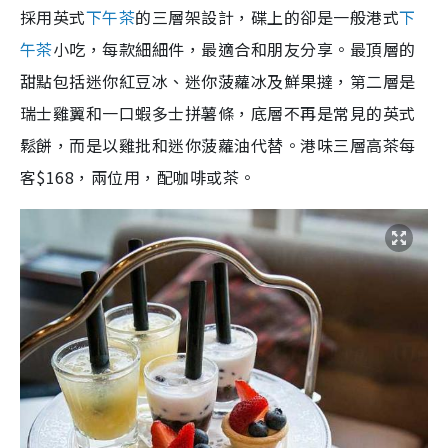
採用英式
下午茶
的三層架設計，碟上的卻是一般港式
下
午茶
小吃，每款細細件，最適合和朋友分享。最頂層的
甜點包括迷你紅豆冰、迷你菠蘿冰及鮮果撻，第二層是
瑞士雞翼和一口蝦多士拼薯條，底層不再是常見的英式
鬆餅，而是以雞批和迷你菠蘿油代替。港味三層高茶每
客$168，兩位用，配咖啡或茶。