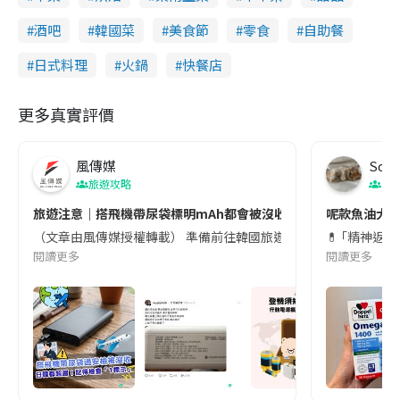
酒吧
韓國菜
美食節
零食
自助餐
日式料理
火鍋
快餐店
更多真實評價
風傳媒
Soul
旅遊攻略
生
旅遊注意｜搭飛機帶尿袋標明mAh都會被沒收😱出發前切記檢查「1
呢款魚油大家
（文章由風傳媒授權轉載） 準備前往韓國旅遊的民眾，近期要特別留
💊 ｢精神返
閱讀更多
閱讀更多