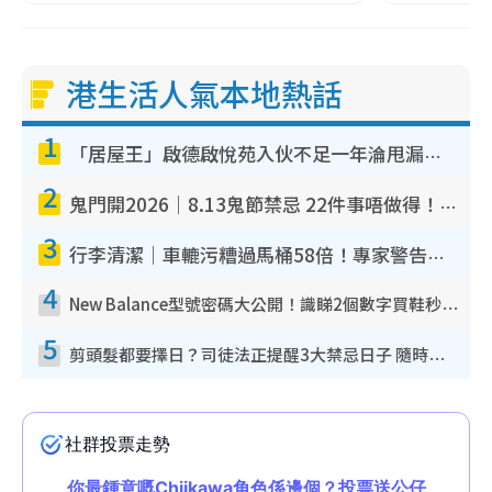
港生活人氣本地熱話
1
「居屋王」啟德啟悅苑入伙不足一年淪甩漏之王！插頭噴火花致大停電 多戶業主全屋家電報銷
2
鬼門開2026｜8.13鬼節禁忌 22件事唔做得！燒肉、刺身要少食？半夜勿吹口哨/打呢個電話
3
行李清潔｜車轆污糟過馬桶58倍！專家警告忌用酒精抹 教1招免污手除菌
4
New Balance型號密碼大公開！識睇2個數字買鞋秒知功能免中伏 附5大熱門鞋款
5
剪頭髮都要擇日？司徒法正提醒3大禁忌日子 隨時剪走財運！呢日剪髮恐「剪壽命」？