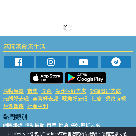
港玩港食港生活
活動展覽
市集
開倉
尖沙咀好去處
銅鑼灣好去處
元朗好去處
荃灣好去處
旺角好去處
社會
餐廳情報
戶外郊遊
社會福利
熱門類別
網民熱話
活動展覽
市集
開倉
尖沙咀好去處
銅鑼灣好去處
元朗好去處
荃灣好去處
旺角好去處
社會
U Lifestyle 會使用Cookies來改善您的網站體驗，請確定您同意