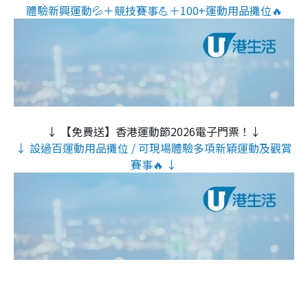
體驗新興運動💦＋競技賽事💪＋100+運動用品攤位🔥
↓ 【免費送】香港運動節2026電子門票！↓
↓ 設過百運動用品攤位 / 可現場體驗多項新穎運動及觀賞
賽事🔥 ↓