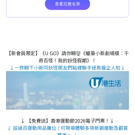
【新會員限定】《U GO》請你睇👹《蠟筆小新劇場版：千
奇百怪！我的妖怪假期》！
↓一齊睇下小新同妖怪朋友們點樣聯手拯救屋企人啦↓
↓ 【免費送】香港運動節2026電子門票！↓
↓ 設過百運動用品攤位 / 可現場體驗多項新穎運動及觀賞
賽事🔥 ↓