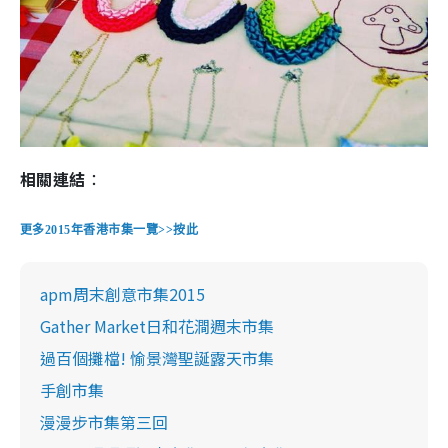
相關連結
：
更多
2015
年香港市集一覽
>>
按此
apm周末創意市集2015
Gather Market日和花澗週末市集
過百個攤檔! 愉景灣聖誕露天市集
手創市集
漫漫步市集第三回