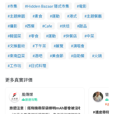
市集
Hidden Bazaar 隱式市集
電影
主題樂園
素食
運動
港式
主題餐廳
攝影
西餐
Cafe
烘焙
甜品
韓國菜
零食
運動
快餐店
中菜
文娛藝術
下午茶
展覽
演唱會
東南亞菜
酒吧
美食節
自助餐
火鍋
工作坊
日式料理
更多真實評價
風傳媒
營養教
旅遊攻略
生
香港
旅遊注意｜搭飛機帶尿袋標明mAh都會被沒收😱出發前切記檢查「1
#連皮帶籽都