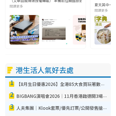
（文章由風傳媒授權轉載） 準備前往韓國旅遊的民眾，近期要特別留
夏天其中一種時
閱讀更多
閱讀更多
港生活人氣好去處
1
【8月生日優惠2026】全港85大食買玩著數攻略 自助餐/火鍋放題同行免費＋誠品/DONKI送現金券
2
BIGBANG演唱會2026｜11月香港啟德開3場！實名制VIP申請、優先購票攻略
3
人夫集團｜Klook套票/優先訂票/公開發售搶飛攻略！附票價.購票連結.場地座位表