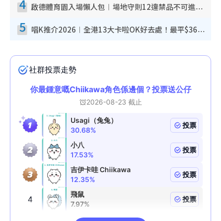
4
啟德體育園入場懶人包︱場地守則12違禁品不可進場准帶細水樽但全場禁樽蓋！應援牌有限制！
5
唱K推介2026︱全港13大卡啦OK好去處！最平$36起 日文K都有！(附地址+收費詳情)