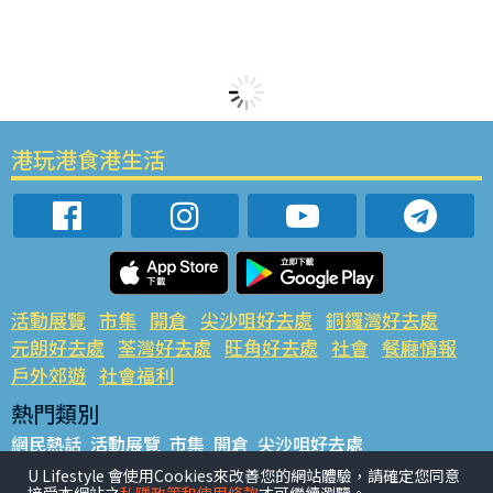
港玩港食港生活
活動展覽
市集
開倉
尖沙咀好去處
銅鑼灣好去處
元朗好去處
荃灣好去處
旺角好去處
社會
餐廳情報
戶外郊遊
社會福利
熱門類別
網民熱話
活動展覽
市集
開倉
尖沙咀好去處
銅鑼灣好去處
元朗好去處
荃灣好去處
旺角好去處
社會
U Lifestyle 會使用Cookies來改善您的網站體驗，請確定您同意