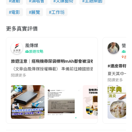
運動
演唱會
文娛藝術
主題樂園
電影
展覽
工作坊
更多真實評價
風傳媒
營養教
旅遊攻略
生
香港
旅遊注意｜搭飛機帶尿袋標明mAh都會被沒收😱出發前切記檢查「1
#連皮帶籽都
（文章由風傳媒授權轉載） 準備前往韓國旅遊的民眾，近期要特別留
夏天其中一種時
閱讀更多
閱讀更多