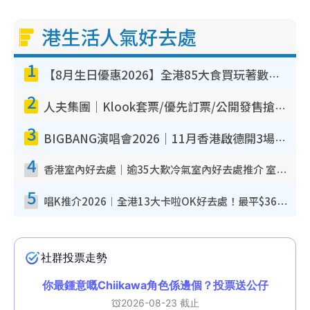
港生活人氣好去處
1
【8月生日優惠2026】全港85大食買玩著數攻略 自助餐/火鍋放題同行免費＋誠品/DONKI送現金券
2
人夫集團｜Klook套票/優先訂票/公開發售搶飛攻略！附票價.購票連結.場地座位表
3
BIGBANG演唱會2026｜11月香港啟德開3場！實名制VIP申請、優先購票攻略
4
香港室內好去處｜逾35大歎冷氣室內好去處推介 室內活動免費避雨無懼落雨
5
唱K推介2026︱全港13大卡啦OK好去處！最平$36起 日文K都有！(附地址+收費詳情)