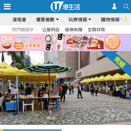
演唱會
優惠著數
玩樂情報
購物情報
熱門關鍵字：
公屋熱話
娛樂新聞
定期存款