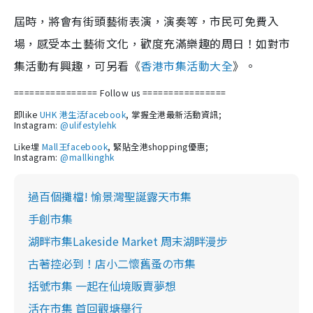
屆時，將會有街頭藝術表演，演奏等，市民可免費入
場，感受本土藝術文化，歡度充滿樂趣的周日！如對市
集活動有興趣，可另看《
香港市集活動大全
》。
================ Follow us
================
即like
UHK 港生活facebook
, 掌握全港最新活動資訊;
Instagram:
@ulifestylehk
Like埋
Mall王facebook
, 緊貼全港shopping優惠;
Instagram:
@mallkinghk
過百個攤檔! 愉景灣聖誕露天市集
手創市集
湖畔市集Lakeside Market 周末湖畔漫步
古著控必到！店小二懷舊蚤の市集
括號市集 一起在仙境販賣夢想
活在市集 首回觀塘舉行