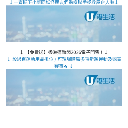
↓一齊睇下小新同妖怪朋友們點樣聯手拯救屋企人啦↓
↓ 【免費送】香港運動節2026電子門票！↓
↓ 設過百運動用品攤位 / 可現場體驗多項新穎運動及觀賞
賽事🔥 ↓