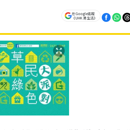
在Google追蹤
《UHK 港生活》