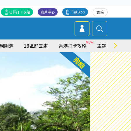
社群打卡攻略
商戶中心
下載 App
繁
简
周圍遊
18區好去處
香港打卡攻略
主題特集