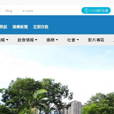
Blog
e-zone
U GO搵好去處
熱話
娛樂新聞
定期存款
情報
飲食情報
娛樂
社會
影片專區