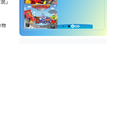
草民」
的物