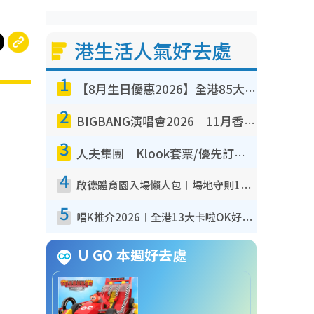
港生活人氣好去處
1
【8月生日優惠2026】全港85大食買玩著數攻略 自助餐/火鍋放題同行免費＋誠品/DONKI送現金券
2
BIGBANG演唱會2026｜11月香港啟德開3場！實名制VIP申請、優先購票攻略
3
人夫集團｜Klook套票/優先訂票/公開發售搶飛攻略！附票價.購票連結.場地座位表
4
啟德體育園入場懶人包︱場地守則12違禁品不可進場准帶細水樽但全場禁樽蓋！應援牌有限制！
5
唱K推介2026︱全港13大卡啦OK好去處！最平$36起 日文K都有！(附地址+收費詳情)
U GO 本週好去處