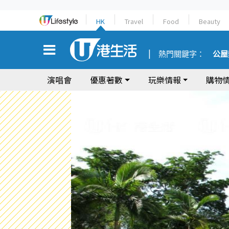
HK
Travel
Food
Beauty
熱門關鍵字：
公屋
演唱會
優惠著數
玩樂情報
購物