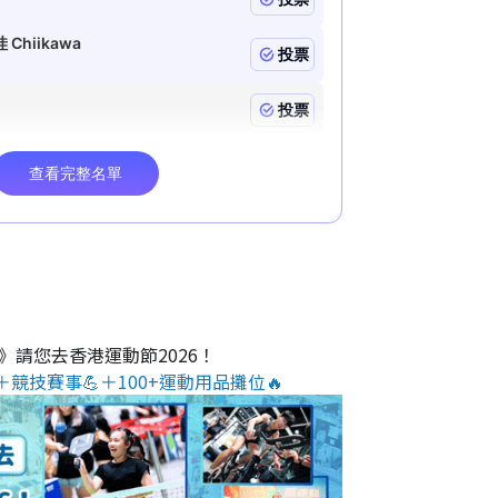
O》請您去香港運動節2026！
＋競技賽事💪＋100+運動用品攤位🔥