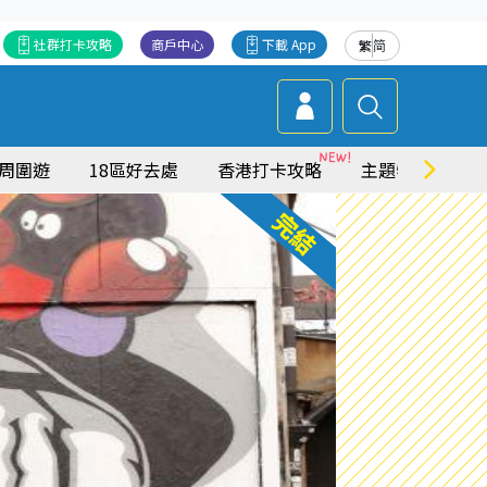
社群打卡攻略
商戶中心
下載 App
繁
简
周圍遊
18區好去處
香港打卡攻略
主題特集