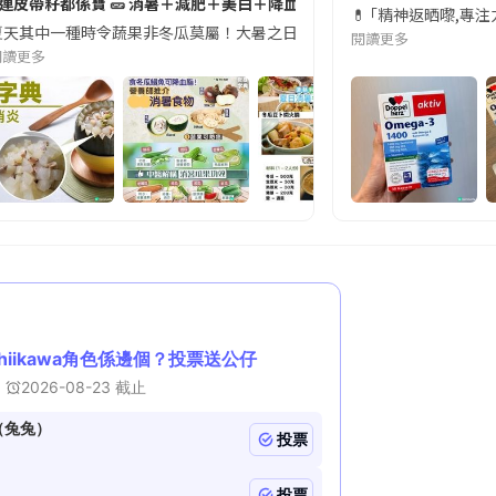
#連皮帶籽都係寶 🥒 消暑＋減肥＋美白＋降血脂
近期要特別留意隨身行李中的行動電源。一名旅客日前在機場安檢時，明明攜
💊 ｢精神返晒嚟,專
天其中一種時令蔬果非冬瓜莫屬！大暑之日，點都要飲碗冬瓜湯消暑解渴！除了解暑，冬瓜仲有
閱讀更多
閱讀更多