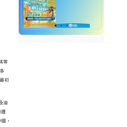
其等
眾多
些最初
及油
的鍾
中國，