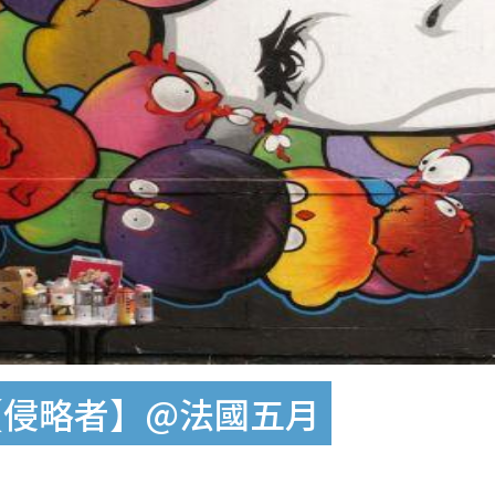
覽【侵略者】@法國五月