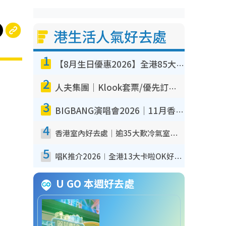
港生活人氣好去處
1
【8月生日優惠2026】全港85大食買玩著數攻略 自助餐/火鍋放題同行免費＋誠品/DONKI送現金券
2
人夫集團｜Klook套票/優先訂票/公開發售搶飛攻略！附票價.購票連結.場地座位表
3
BIGBANG演唱會2026｜11月香港啟德開3場！實名制VIP申請、優先購票攻略
4
香港室內好去處｜逾35大歎冷氣室內好去處推介 室內活動免費避雨無懼落雨
5
唱K推介2026︱全港13大卡啦OK好去處！最平$36起 日文K都有！(附地址+收費詳情)
U GO 本週好去處