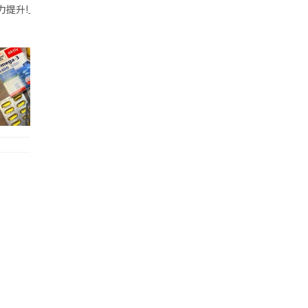
帶的行動電源機身已標示「10000mAh」，卻仍被要求當場丟棄，讓他
注力提升!｣ 長時間對住電腦､剪片寫稿,成日覺得眼睛乾澀､腦袋好似｢斷線｣｡試咗
好多鮮為人知嘅好處：減肥、消水腫、降血脂、美白養顏👇 冬瓜5大功效✨ 1️⃣ 利尿