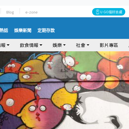
Blog
e-zone
U GO搵好去處
熱話
娛樂新聞
定期存款
情報
飲食情報
娛樂
社會
影片專區