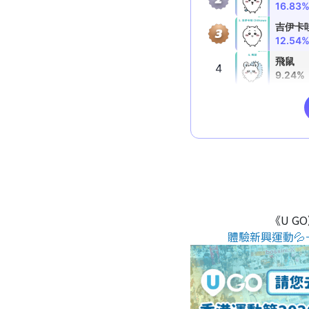
《U G
體驗新興運動💦