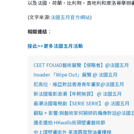
以及法國，荷蘭，比利時，奧地利和摩洛哥舉辦
(文字來源:
法國五月官方網站
)
相關連結
：
按此>>更多法國五月活動
CEET FOUAD藝術展覽【侵略者】@法國五月
Invader 「Wipe Out」展覽 @ 法國五月
尼高拉．維亞對話香港青年畫家@法國五月
新法國電影浪潮【年輕無罪】 @ 法國五月
最潮法國電視劇【SERIE SERIE】 @ 法國五月
觀點 + 影響:與藝術家何穎妍的攝像對話@法國
邊走邊拍 HKwalls街頭壁畫藝術節
中上環壁畫街外 荃灣再發現油畫樓梯