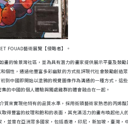
EET FOUAD藝術展覽【侵略者】。
帶入美景如畫的愉景灣社區，並為具有潛力的畫家提供展示平臺及鼓勵
情感和個性，通過他豐富多彩幽默的方式批評現代社會鼓勵創造
ET初到中國即開始以塗鴉的視覺圖像作為溝通的一種方式，這
密集的中國的個人體驗與獨處雞群的體會融合在一起。
的介質來實現他特有的品質水準，採用街頭藝術家熟悉的丙烯酸
以取得豐富的紋理和飽和的表面，其充滿活力的畫布喚起他人
的駐留藝術家，並曾在亞洲眾多國家，包括香港，印尼，新加坡，臺灣，